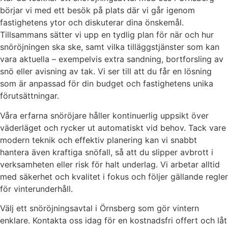
börjar vi med ett besök på plats där vi går igenom
fastighetens ytor och diskuterar dina önskemål.
Tillsammans sätter vi upp en tydlig plan för när och hur
snöröjningen ska ske, samt vilka tilläggstjänster som kan
vara aktuella – exempelvis extra sandning, bortforsling av
snö eller avisning av tak. Vi ser till att du får en lösning
som är anpassad för din budget och fastighetens unika
förutsättningar.
Våra erfarna snöröjare håller kontinuerlig uppsikt över
väderläget och rycker ut automatiskt vid behov. Tack vare
modern teknik och effektiv planering kan vi snabbt
hantera även kraftiga snöfall, så att du slipper avbrott i
verksamheten eller risk för halt underlag. Vi arbetar alltid
med säkerhet och kvalitet i fokus och följer gällande regler
för vinterunderhåll.
Välj ett snöröjningsavtal i Örnsberg som gör vintern
enklare. Kontakta oss idag för en kostnadsfri offert och låt