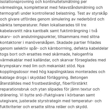
isolationsprovning och kontinuitetsmätning per
värmeslinga, kompletterat med felavståndsmätning och
termografi under kontrollerad belastning. Test av styrskåp
och givare utfördes genom simulering av nederbörd och
sänkta temperaturer. Felen lokaliserades till tre
kabelavsnitt nära kantbalk samt fuktinträngning i två
skarv- och anslutningspunkter, tillsammans med slitna
kontaktorer i manöverskåpen. Skadade partier frilades
genom selektiv spår- och kärnborrning, defekta kabeldelar
togs bort och ersattes med skärmade, halogenfria
värmekablar med kalländar, och skarvar förseglades med
krympskarv med lim och mekaniskt stöd. Nya
kopplingsdosor med hög kapslingsklass monterades och
kablage drogs i skyddad förläggning. Betongen
återställdes med frostbeständigt, fiberförstärkt
reparationsbruk och ytan slipades för jämn textur och
dränering. Vi bytte snö-/fuktgivare i körbanan samt
utegivare, justerade styrstrategin med temperatur- och
fuktkriterier och ersatte slitna reläer och skydd.