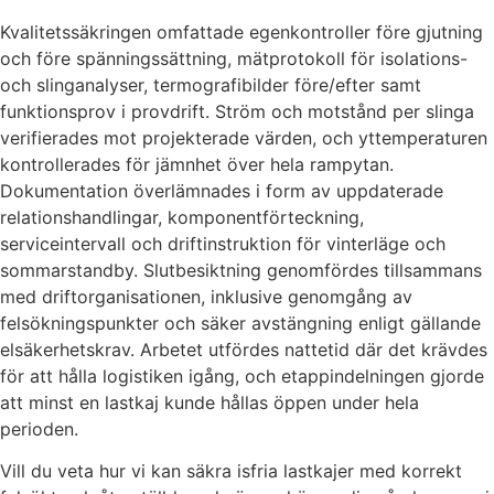
Kvalitetssäkringen omfattade egenkontroller före gjutning
och före spänningssättning, mätprotokoll för isolations-
och slinganalyser, termografibilder före/efter samt
funktionsprov i provdrift. Ström och motstånd per slinga
verifierades mot projekterade värden, och yttemperaturen
kontrollerades för jämnhet över hela rampytan.
Dokumentation överlämnades i form av uppdaterade
relationshandlingar, komponentförteckning,
serviceintervall och driftinstruktion för vinterläge och
sommarstandby. Slutbesiktning genomfördes tillsammans
med driftorganisationen, inklusive genomgång av
felsökningspunkter och säker avstängning enligt gällande
elsäkerhetskrav. Arbetet utfördes nattetid där det krävdes
för att hålla logistiken igång, och etappindelningen gjorde
att minst en lastkaj kunde hållas öppen under hela
perioden.
Vill du veta hur vi kan säkra isfria lastkajer med korrekt