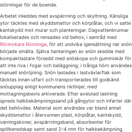
störningar för de boende.
Arbetet inleddes med avspärrning och skyltning. Känsliga
ytor täcktes med skyddsmattor och körplåtar, och vi satte
kantskydd mot murar och planteringar. Dagvattenbrunnar
lokaliserades och rensades vid behov, i samråd med
Rörmokare Rönninge
, för att undvika igensättning när snön
började smälta. Själva hanteringen av snön skedde med
kompaktlastare försedd med snöskopa och gummiskär för
att inte riva i fogar och beläggning; i trånga hörn användes
manuell snöröjning. Snön lastades i lastväxlarflak som
täcktes innan utfart och transporterades till godkänd
snöupplag enligt kommunens riktlinjer, med
mottagningsbevis arkiverade. Efter avslutad lastning
spreds halkbekämpningssand på gångytor och infarter där
det behövdes. Material som användes var bland annat
skyddsmattor i återvunnen plast, körplåtar, kantskydd,
varningskoner, avspärrningsband, absorbenter för
spillberedskap samt sand 2–4 mm för halkbekämpning.