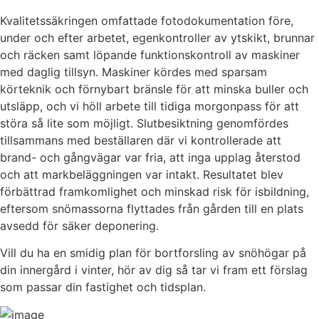
Kvalitetssäkringen omfattade fotodokumentation före,
under och efter arbetet, egenkontroller av ytskikt, brunnar
och räcken samt löpande funktionskontroll av maskiner
med daglig tillsyn. Maskiner kördes med sparsam
körteknik och förnybart bränsle för att minska buller och
utsläpp, och vi höll arbete till tidiga morgonpass för att
störa så lite som möjligt. Slutbesiktning genomfördes
tillsammans med beställaren där vi kontrollerade att
brand- och gångvägar var fria, att inga upplag återstod
och att markbeläggningen var intakt. Resultatet blev
förbättrad framkomlighet och minskad risk för isbildning,
eftersom snömassorna flyttades från gården till en plats
avsedd för säker deponering.
Vill du ha en smidig plan för bortforsling av snöhögar på
din innergård i vinter, hör av dig så tar vi fram ett förslag
som passar din fastighet och tidsplan.