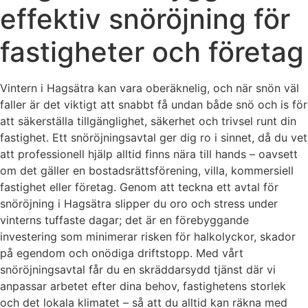
effektiv snöröjning för
fastigheter och företag
Vintern i Hagsätra kan vara oberäknelig, och när snön väl
faller är det viktigt att snabbt få undan både snö och is för
att säkerställa tillgänglighet, säkerhet och trivsel runt din
fastighet. Ett snöröjningsavtal ger dig ro i sinnet, då du vet
att professionell hjälp alltid finns nära till hands – oavsett
om det gäller en bostadsrättsförening, villa, kommersiell
fastighet eller företag. Genom att teckna ett avtal för
snöröjning i Hagsätra slipper du oro och stress under
vinterns tuffaste dagar; det är en förebyggande
investering som minimerar risken för halkolyckor, skador
på egendom och onödiga driftstopp. Med vårt
snöröjningsavtal får du en skräddarsydd tjänst där vi
anpassar arbetet efter dina behov, fastighetens storlek
och det lokala klimatet – så att du alltid kan räkna med