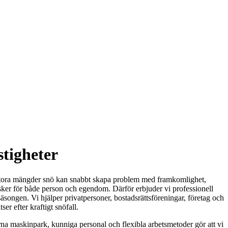
stigheter
g. Stora mängder snö kan snabbt skapa problem med framkomlighet,
risker för både person och egendom. Därför erbjuder vi professionell
rsäsongen. Vi hjälper privatpersoner, bostadsrättsföreningar, företag och
er efter kraftigt snöfall.
erna maskinpark, kunniga personal och flexibla arbetsmetoder gör att vi