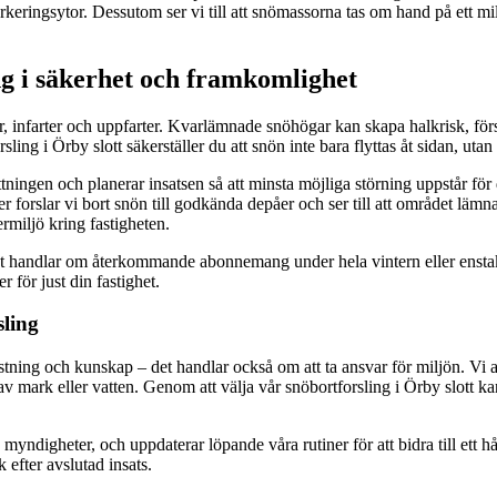
keringsytor. Dessutom ser vi till att snömassorna tas om hand på ett miljö
ing i säkerhet och framkomlighet
ägar, infarter och uppfarter. Kvarlämnade snöhögar kan skapa halkrisk, fö
ling i Örby slott säkerställer du att snön inte bara flyttas åt sidan, utan 
attningen och planerar insatsen så att minsta möjliga störning uppstår f
r forslar vi bort snön till godkända depåer och ser till att området lämna
rmiljö kring fastigheten.
et handlar om återkommande abonnemang under hela vintern eller enstaka 
 för just din fastighet.
sling
ustning och kunskap – det handlar också om att ta ansvar för miljön. Vi a
ng av mark eller vatten. Genom att välja vår snöbortforsling i Örby slott 
ndigheter, och uppdaterar löpande våra rutiner för att bidra till ett hå
k efter avslutad insats.