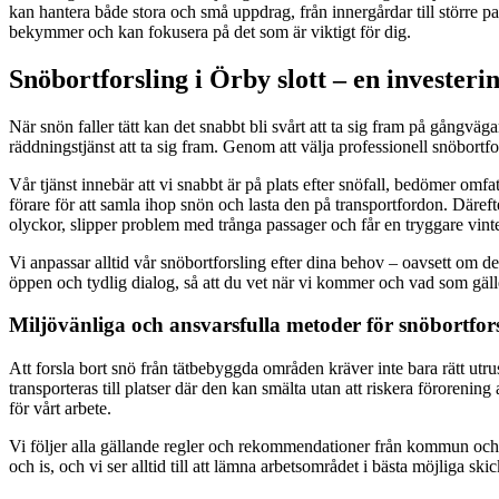
kan hantera både stora och små uppdrag, från innergårdar till större par
bekymmer och kan fokusera på det som är viktigt för dig.
Snöbortforsling i Örby slott – en invester
När snön faller tätt kan det snabbt bli svårt att ta sig fram på gångv
räddningstjänst att ta sig fram. Genom att välja professionell snöbortfors
Vår tjänst innebär att vi snabbt är på plats efter snöfall, bedömer omf
förare för att samla ihop snön och lasta den på transportfordon. Därefte
olyckor, slipper problem med trånga passager och får en tryggare vinte
Vi anpassar alltid vår snöbortforsling efter dina behov – oavsett om d
öppen och tydlig dialog, så att du vet när vi kommer och vad som gäller
Miljövänliga och ansvarsfulla metoder för snöbortfor
Att forsla bort snö från tätbebyggda områden kräver inte bara rätt utr
transporteras till platser där den kan smälta utan att riskera föroreni
för vårt arbete.
Vi följer alla gällande regler och rekommendationer från kommun och my
och is, och vi ser alltid till att lämna arbetsområdet i bästa möjliga skic