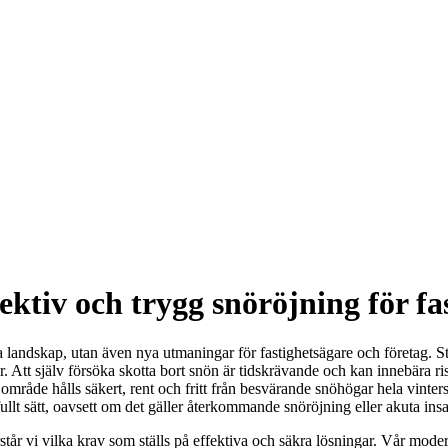
ektiv och trygg snöröjning för fa
äckta landskap, utan även nya utmaningar för fastighetsägare och företa
er. Att själv försöka skotta bort snön är tidskrävande och kan innebära 
t område hålls säkert, rent och fritt från besvärande snöhögar hela vinte
ullt sätt, oavsett om det gäller återkommande snöröjning eller akuta insats
står vi vilka krav som ställs på effektiva och säkra lösningar. Vår mod