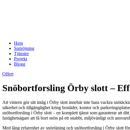
Hem
Snöröjning
Tjänster
Projekt
Blogg
Offert
Snöbortforsling Örby slott – Eff
Att vintern gör sitt intåg i Örby slott innebär inte bara vackra snöt
säkerhet och tillgänglighet kring bostäder, kontor och parkeringsplats
snöbortforsling i Örby slott – en komplett tjänst som garanterar att dit
fastighetsägare att få bort snön på ett snabbt, miljövänligt och ansvarsf
Med lång erfarenhet av snöröjning och snöbortforsling i Örby slott för