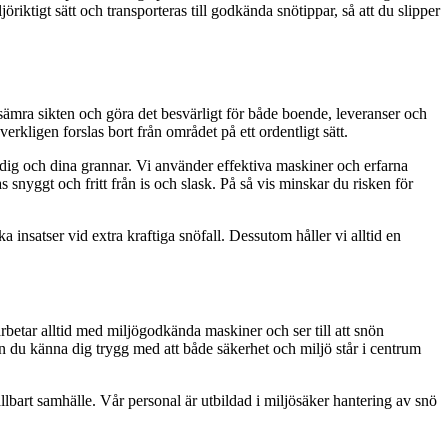
riktigt sätt och transporteras till godkända snötippar, så att du slipper
rsämra sikten och göra det besvärligt för både boende, leveranser och
verkligen forslas bort från området på ett ordentligt sätt.
ör dig och dina grannar. Vi använder effektiva maskiner och erfarna
s snyggt och fritt från is och slask. På så vis minskar du risken för
insatser vid extra kraftiga snöfall. Dessutom håller vi alltid en
rbetar alltid med miljögodkända maskiner och ser till att snön
kan du känna dig trygg med att både säkerhet och miljö står i centrum
llbart samhälle. Vår personal är utbildad i miljösäker hantering av snö