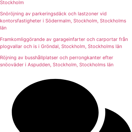
Stockholm
Snöröjning av parkeringsdäck och lastzoner vid
kontorsfastigheter i Södermalm, Stockholm, Stockholms
län
Framkomliggörande av garageinfarter och carportar från
plogvallar och is i Gröndal, Stockholm, Stockholms län
Röjning av busshållplatser och perrongkanter efter
snöoväder i Aspudden, Stockholm, Stockholms län