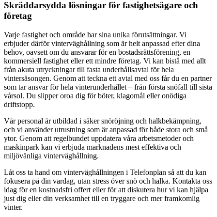
Skräddarsydda lösningar för fastighetsägare och
företag
Varje fastighet och område har sina unika förutsättningar. Vi
erbjuder därför vinterväghållning som är helt anpassad efter dina
behov, oavsett om du ansvarar för en bostadsrättsförening, en
kommersiell fastighet eller ett mindre företag. Vi kan bistå med allt
från akuta utryckningar till fasta underhållsavtal för hela
vintersäsongen. Genom att teckna ett avtal med oss får du en partner
som tar ansvar för hela vinterunderhållet – från första snöfall till sista
vårsol. Du slipper oroa dig för böter, klagomål eller onödiga
driftstopp.
Vår personal är utbildad i säker snöröjning och halkbekämpning,
och vi använder utrustning som är anpassad för både stora och små
ytor. Genom att regelbundet uppdatera våra arbetsmetoder och
maskinpark kan vi erbjuda marknadens mest effektiva och
miljövänliga vinterväghållning.
Låt oss ta hand om vinterväghållningen i Telefonplan så att du kan
fokusera på din vardag, utan stress över snö och halka. Kontakta oss
idag för en kostnadsfri offert eller för att diskutera hur vi kan hjälpa
just dig eller din verksamhet till en tryggare och mer framkomlig
vinter.