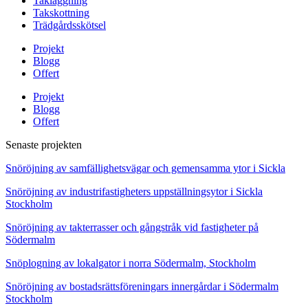
Takläggning
Takskottning
Trädgårdsskötsel
Projekt
Blogg
Offert
Projekt
Blogg
Offert
Senaste projekten
Snöröjning av samfällighetsvägar och gemensamma ytor i Sickla
Snöröjning av industrifastigheters uppställningsytor i Sickla
Stockholm
Snöröjning av takterrasser och gångstråk vid fastigheter på
Södermalm
Snöplogning av lokalgator i norra Södermalm, Stockholm
Snöröjning av bostadsrättsföreningars innergårdar i Södermalm
Stockholm