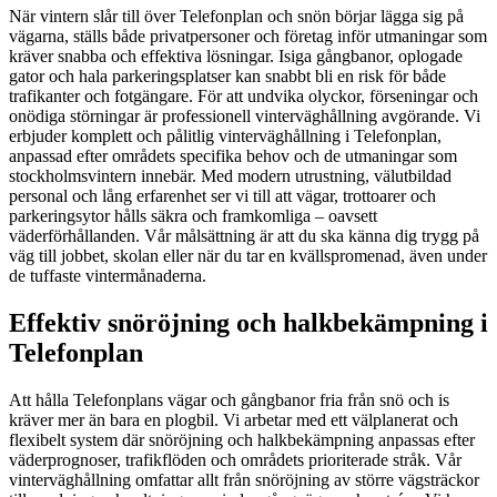
När vintern slår till över Telefonplan och snön börjar lägga sig på
vägarna, ställs både privatpersoner och företag inför utmaningar som
kräver snabba och effektiva lösningar. Isiga gångbanor, oplogade
gator och hala parkeringsplatser kan snabbt bli en risk för både
trafikanter och fotgängare. För att undvika olyckor, förseningar och
onödiga störningar är professionell vinterväghållning avgörande. Vi
erbjuder komplett och pålitlig vinterväghållning i Telefonplan,
anpassad efter områdets specifika behov och de utmaningar som
stockholmsvintern innebär. Med modern utrustning, välutbildad
personal och lång erfarenhet ser vi till att vägar, trottoarer och
parkeringsytor hålls säkra och framkomliga – oavsett
väderförhållanden. Vår målsättning är att du ska känna dig trygg på
väg till jobbet, skolan eller när du tar en kvällspromenad, även under
de tuffaste vintermånaderna.
Effektiv snöröjning och halkbekämpning i
Telefonplan
Att hålla Telefonplans vägar och gångbanor fria från snö och is
kräver mer än bara en plogbil. Vi arbetar med ett välplanerat och
flexibelt system där snöröjning och halkbekämpning anpassas efter
väderprognoser, trafikflöden och områdets prioriterade stråk. Vår
vinterväghållning omfattar allt från snöröjning av större vägsträckor