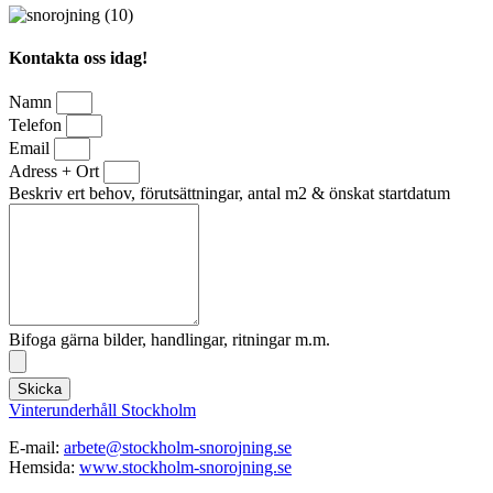
Kontakta oss idag!
Namn
Telefon
Email
Adress + Ort
Beskriv ert behov, förutsättningar, antal m2 & önskat startdatum
Bifoga gärna bilder, handlingar, ritningar m.m.
Skicka
Vinterunderhåll Stockholm
E-mail:
arbete@stockholm-snorojning.se
Hemsida:
www.stockholm-snorojning.se