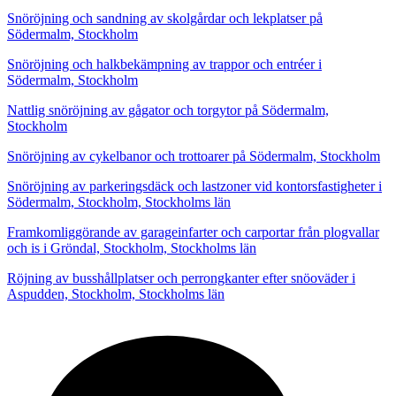
Snöröjning och sandning av skolgårdar och lekplatser på
Södermalm, Stockholm
Snöröjning och halkbekämpning av trappor och entréer i
Södermalm, Stockholm
Nattlig snöröjning av gågator och torgytor på Södermalm,
Stockholm
Snöröjning av cykelbanor och trottoarer på Södermalm, Stockholm
Snöröjning av parkeringsdäck och lastzoner vid kontorsfastigheter i
Södermalm, Stockholm, Stockholms län
Framkomliggörande av garageinfarter och carportar från plogvallar
och is i Gröndal, Stockholm, Stockholms län
Röjning av busshållplatser och perrongkanter efter snöoväder i
Aspudden, Stockholm, Stockholms län