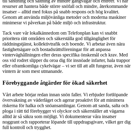
till sandning och saltning av mindre gångvägar och entréer. Vi har
resurser att hantera både större snöfall och mindre, återkommande
insatser – alltid med fokus på snabb respons och hög kvalitet.
Genom att använda miljövänliga metoder och moderna maskiner
minimerar vi påverkan på både miljö och infrastruktur.
Tack vare vår lokalkännedom om Telefonplan kan vi snabbt
prioritera rätt områden och säkerställa god tillgänglighet för
räddningstjänst, kollektivtrafik och boende. Vi arbetar även nära
fastighetsägare och bostadsrättsföreningar för att anpassa
vinterväghållningen efter deras specifika önskemål och krav. Med
oss vid rodret slipper du oroa dig för insnöade infarter, hala trappor
eller oframkomliga cykelvägar – vi ser till att allt fungerar, även när
vintern är som mest utmanande.
Förebyggande åtgärder för ökad säkerhet
Vårt arbete börjar redan innan snön faller. Vi erbjuder fortlöpande
övervakning av väderläget och agerar proaktivt för att minimera
riskerna för halka och snöansamlingar. Genom att sanda, salta och
ploga i rätt tid förebygger vi olyckor och säkerställer att vägarna
alltid är så säkra som möjligt. Vi dokumenterar våra insatser
noggrant och rapporterar löpande till uppdragsgivare, vilket ger dig
full kontroll och trygghet.