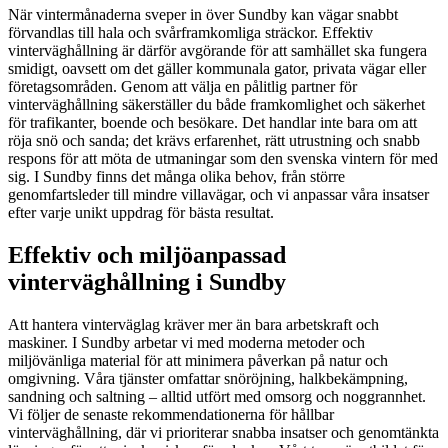
När vintermånaderna sveper in över Sundby kan vägar snabbt
förvandlas till hala och svårframkomliga sträckor. Effektiv
vinterväghållning är därför avgörande för att samhället ska fungera
smidigt, oavsett om det gäller kommunala gator, privata vägar eller
företagsområden. Genom att välja en pålitlig partner för
vinterväghållning säkerställer du både framkomlighet och säkerhet
för trafikanter, boende och besökare. Det handlar inte bara om att
röja snö och sanda; det krävs erfarenhet, rätt utrustning och snabb
respons för att möta de utmaningar som den svenska vintern för med
sig. I Sundby finns det många olika behov, från större
genomfartsleder till mindre villavägar, och vi anpassar våra insatser
efter varje unikt uppdrag för bästa resultat.
Effektiv och miljöanpassad
vinterväghållning i Sundby
Att hantera vinterväglag kräver mer än bara arbetskraft och
maskiner. I Sundby arbetar vi med moderna metoder och
miljövänliga material för att minimera påverkan på natur och
omgivning. Våra tjänster omfattar snöröjning, halkbekämpning,
sandning och saltning – alltid utfört med omsorg och noggrannhet.
Vi följer de senaste rekommendationerna för hållbar
vinterväghållning, där vi prioriterar snabba insatser och genomtänkta