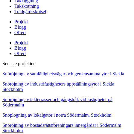
Takläggning
Takskottning
Trädgårdsskötsel
Projekt
Blogg
Offert
Projekt
Blogg
Offert
Senaste projekten
Snöröjning av samfällighetsvägar och gemensamma ytor i Sickla
Snöröjning av industrifastigheters uppställningsytor i Sickla
Stockholm
Snöröjning av takterrasser och gångstråk vid fastigheter på
Södermalm
Snöplogning av lokalgator i norra Södermalm, Stockholm
Snöröjning av bostadsrättsföreningars innergårdar i Södermalm
Stockholm