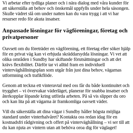
Vi arbetar efter tydliga planer och i nära dialog med våra kunder för
att säkerställa att behov och önskemål uppfylls under hela säsongen.
Skulle vädret slå om under natten kan du vara trygg i att vi har
resurser redo för akuta insatser.
Anpassade lösningar för vägföreningar, företag och
privatpersoner
Oavsett om du företräder en vägförening, ett företag eller söker hjälp
för en privat väg kan vi erbjuda skräddarsydda lösningar. Vi vet att
olika områden i Sundby har skiftande förutsättningar och att det
krävs flexibilitet. Därför tar vi alltid fram en individuell
vinterväghållningsplan som utgår från just dina behov, vägarnas
utformning och trafikflöde.
Genom att teckna ett vinteravtal med oss får du både kontinuitet och
trygghet – vi övervakar väderläget, planerar för snabba insatser och
återkopplar löpande kring utförda arbeten. På så vis slipper du oro
och kan lita på att vägarna är framkomliga oavsett väder.
Vill du säkerställa att dina vägar i Sundby håller högsta möjliga
standard under vinterhalvåret? Kontakta oss redan idag för en
kostnadsfri rådgivning och offert på vinterväghållning – vi ser till att
du kan njuta av vintern utan att behöva oroa dig för väglaget!