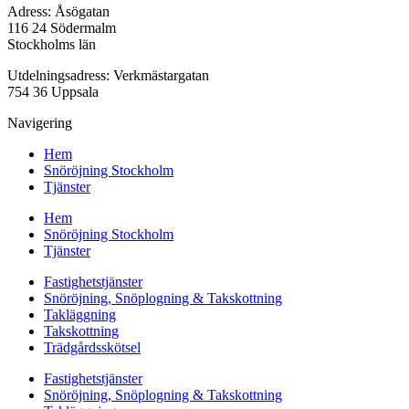
Adress: Åsögatan
116 24 Södermalm
Stockholms län
Utdelningsadress: Verkmästargatan
754 36 Uppsala
Navigering
Hem
Snöröjning Stockholm
Tjänster
Hem
Snöröjning Stockholm
Tjänster
Fastighetstjänster
Snöröjning, Snöplogning & Takskottning
Takläggning
Takskottning
Trädgårdsskötsel
Fastighetstjänster
Snöröjning, Snöplogning & Takskottning