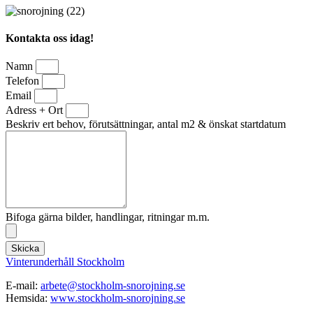
Kontakta oss idag!
Namn
Telefon
Email
Adress + Ort
Beskriv ert behov, förutsättningar, antal m2 & önskat startdatum
Bifoga gärna bilder, handlingar, ritningar m.m.
Skicka
Vinterunderhåll Stockholm
E-mail:
arbete@stockholm-snorojning.se
Hemsida:
www.stockholm-snorojning.se