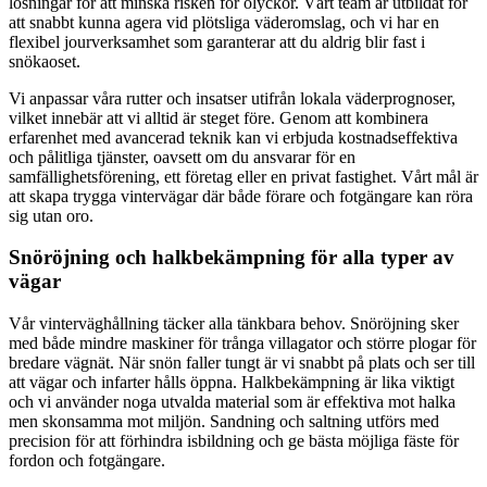
lösningar för att minska risken för olyckor. Vårt team är utbildat för
att snabbt kunna agera vid plötsliga väderomslag, och vi har en
flexibel jourverksamhet som garanterar att du aldrig blir fast i
snökaoset.
Vi anpassar våra rutter och insatser utifrån lokala väderprognoser,
vilket innebär att vi alltid är steget före. Genom att kombinera
erfarenhet med avancerad teknik kan vi erbjuda kostnadseffektiva
och pålitliga tjänster, oavsett om du ansvarar för en
samfällighetsförening, ett företag eller en privat fastighet. Vårt mål är
att skapa trygga vintervägar där både förare och fotgängare kan röra
sig utan oro.
Snöröjning och halkbekämpning för alla typer av
vägar
Vår vinterväghållning täcker alla tänkbara behov. Snöröjning sker
med både mindre maskiner för trånga villagator och större plogar för
bredare vägnät. När snön faller tungt är vi snabbt på plats och ser till
att vägar och infarter hålls öppna. Halkbekämpning är lika viktigt
och vi använder noga utvalda material som är effektiva mot halka
men skonsamma mot miljön. Sandning och saltning utförs med
precision för att förhindra isbildning och ge bästa möjliga fäste för
fordon och fotgängare.