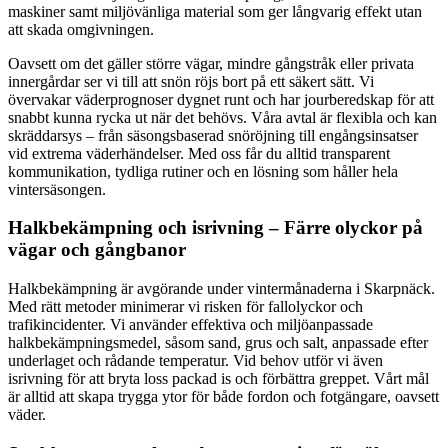
maskiner samt miljövänliga material som ger långvarig effekt utan
att skada omgivningen.
Oavsett om det gäller större vägar, mindre gångstråk eller privata
innergårdar ser vi till att snön röjs bort på ett säkert sätt. Vi
övervakar väderprognoser dygnet runt och har jourberedskap för att
snabbt kunna rycka ut när det behövs. Våra avtal är flexibla och kan
skräddarsys – från säsongsbaserad snöröjning till engångsinsatser
vid extrema väderhändelser. Med oss får du alltid transparent
kommunikation, tydliga rutiner och en lösning som håller hela
vintersäsongen.
Halkbekämpning och isrivning – Färre olyckor på
vägar och gångbanor
Halkbekämpning är avgörande under vintermånaderna i Skarpnäck.
Med rätt metoder minimerar vi risken för fallolyckor och
trafikincidenter. Vi använder effektiva och miljöanpassade
halkbekämpningsmedel, såsom sand, grus och salt, anpassade efter
underlaget och rådande temperatur. Vid behov utför vi även
isrivning för att bryta loss packad is och förbättra greppet. Vårt mål
är alltid att skapa trygga ytor för både fordon och fotgängare, oavsett
väder.