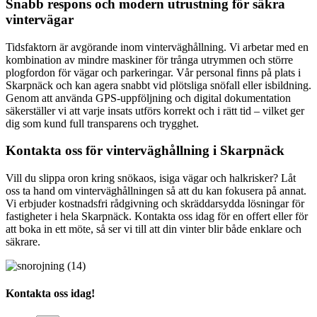
Snabb respons och modern utrustning för säkra
vintervägar
Tidsfaktorn är avgörande inom vinterväghållning. Vi arbetar med en
kombination av mindre maskiner för trånga utrymmen och större
plogfordon för vägar och parkeringar. Vår personal finns på plats i
Skarpnäck och kan agera snabbt vid plötsliga snöfall eller isbildning.
Genom att använda GPS-uppföljning och digital dokumentation
säkerställer vi att varje insats utförs korrekt och i rätt tid – vilket ger
dig som kund full transparens och trygghet.
Kontakta oss för vinterväghållning i Skarpnäck
Vill du slippa oron kring snökaos, isiga vägar och halkrisker? Låt
oss ta hand om vinterväghållningen så att du kan fokusera på annat.
Vi erbjuder kostnadsfri rådgivning och skräddarsydda lösningar för
fastigheter i hela Skarpnäck. Kontakta oss idag för en offert eller för
att boka in ett möte, så ser vi till att din vinter blir både enklare och
säkrare.
Kontakta oss idag!