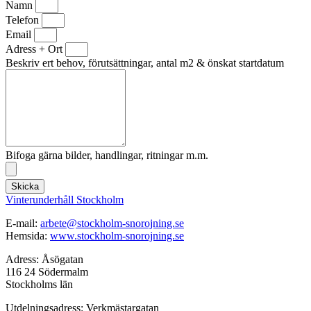
Namn
Telefon
Email
Adress + Ort
Beskriv ert behov, förutsättningar, antal m2 & önskat startdatum
Bifoga gärna bilder, handlingar, ritningar m.m.
Skicka
Vinterunderhåll Stockholm
E-mail:
arbete@stockholm-snorojning.se
Hemsida:
www.stockholm-snorojning.se
Adress: Åsögatan
116 24 Södermalm
Stockholms län
Utdelningsadress: Verkmästargatan