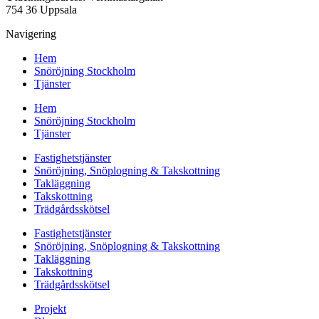
754 36 Uppsala
Navigering
Hem
Snöröjning Stockholm
Tjänster
Hem
Snöröjning Stockholm
Tjänster
Fastighetstjänster
Snöröjning, Snöplogning & Takskottning
Takläggning
Takskottning
Trädgårdsskötsel
Fastighetstjänster
Snöröjning, Snöplogning & Takskottning
Takläggning
Takskottning
Trädgårdsskötsel
Projekt