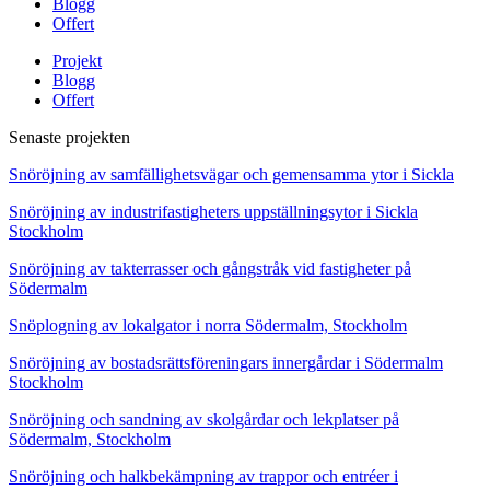
Blogg
Offert
Projekt
Blogg
Offert
Senaste projekten
Snöröjning av samfällighetsvägar och gemensamma ytor i Sickla
Snöröjning av industrifastigheters uppställningsytor i Sickla
Stockholm
Snöröjning av takterrasser och gångstråk vid fastigheter på
Södermalm
Snöplogning av lokalgator i norra Södermalm, Stockholm
Snöröjning av bostadsrättsföreningars innergårdar i Södermalm
Stockholm
Snöröjning och sandning av skolgårdar och lekplatser på
Södermalm, Stockholm
Snöröjning och halkbekämpning av trappor och entréer i