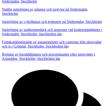
Södermalm, Stockholm
Nattlig snöröjning av gågator och torgytor på Södermalm,
Stockholm
Snöröjning av cykelbanor och trottoarer på Södermalm, Stockholm
Snöröjning av parkeringsdäck och lastzoner vid kontorsfastigheter i
Södermalm, Stockholm, Stockholms län
Framkomliggörande av garageinfarter och carportar från plogvallar
och is i Gröndal, Stockholm, Stockholms län
Röjning av busshållplatser och perrongkanter efter snöoväder i
Aspudden, Stockholm, Stockholms län