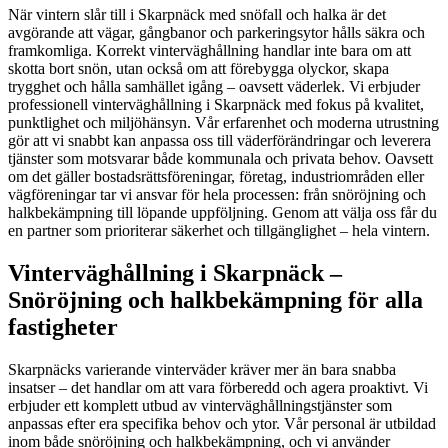
När vintern slår till i Skarpnäck med snöfall och halka är det
avgörande att vägar, gångbanor och parkeringsytor hålls säkra och
framkomliga. Korrekt vinterväghållning handlar inte bara om att
skotta bort snön, utan också om att förebygga olyckor, skapa
trygghet och hålla samhället igång – oavsett väderlek. Vi erbjuder
professionell vinterväghållning i Skarpnäck med fokus på kvalitet,
punktlighet och miljöhänsyn. Vår erfarenhet och moderna utrustning
gör att vi snabbt kan anpassa oss till väderförändringar och leverera
tjänster som motsvarar både kommunala och privata behov. Oavsett
om det gäller bostadsrättsföreningar, företag, industriområden eller
vägföreningar tar vi ansvar för hela processen: från snöröjning och
halkbekämpning till löpande uppföljning. Genom att välja oss får du
en partner som prioriterar säkerhet och tillgänglighet – hela vintern.
Vinterväghållning i Skarpnäck –
Snöröjning och halkbekämpning för alla
fastigheter
Skarpnäcks varierande vinterväder kräver mer än bara snabba
insatser – det handlar om att vara förberedd och agera proaktivt. Vi
erbjuder ett komplett utbud av vinterväghållningstjänster som
anpassas efter era specifika behov och ytor. Vår personal är utbildad
inom både snöröjning och halkbekämpning, och vi använder