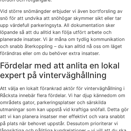
Vid större snömängder erbjuder vi även bortforsling av
snö för att undvika att snöhögar skymmer sikt eller tar
upp värdefull parkeringsyta. All dokumentation sker
löpande så att du alltid kan följa utfört arbete och
planerade insatser. Vi är måna om tydlig kommunikation
och snabb återkoppling – du kan alltid nå oss om läget
förändras eller om du behöver extra insatser.
Fördelar med att anlita en lokal
expert på vinterväghållning
Att välja en lokalt förankrad aktör för vinterväghållning i
Råcksta innebär flera fördelar. Vi har djup kännedom om
områdets gator, parkeringsplatser och särskilda
utmaningar som kan uppstå vid kraftiga snöfall. Detta gör
att vi kan planera insatser mer effektivt och vara snabbt
på plats när behovet uppstår. Dessutom prioriterar vi
långsiktiga och pålitliga kundrelationer – vi vill att du ska