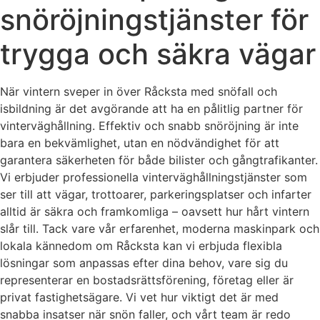
snöröjningstjänster för
trygga och säkra vägar
När vintern sveper in över Råcksta med snöfall och
isbildning är det avgörande att ha en pålitlig partner för
vinterväghållning. Effektiv och snabb snöröjning är inte
bara en bekvämlighet, utan en nödvändighet för att
garantera säkerheten för både bilister och gångtrafikanter.
Vi erbjuder professionella vinterväghållningstjänster som
ser till att vägar, trottoarer, parkeringsplatser och infarter
alltid är säkra och framkomliga – oavsett hur hårt vintern
slår till. Tack vare vår erfarenhet, moderna maskinpark och
lokala kännedom om Råcksta kan vi erbjuda flexibla
lösningar som anpassas efter dina behov, vare sig du
representerar en bostadsrättsförening, företag eller är
privat fastighetsägare. Vi vet hur viktigt det är med
snabba insatser när snön faller, och vårt team är redo