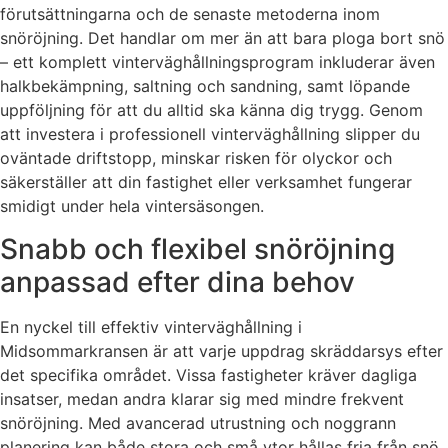
förutsättningarna och de senaste metoderna inom
snöröjning. Det handlar om mer än att bara ploga bort snö
– ett komplett vinterväghållningsprogram inkluderar även
halkbekämpning, saltning och sandning, samt löpande
uppföljning för att du alltid ska känna dig trygg. Genom
att investera i professionell vinterväghållning slipper du
oväntade driftstopp, minskar risken för olyckor och
säkerställer att din fastighet eller verksamhet fungerar
smidigt under hela vintersäsongen.
Snabb och flexibel snöröjning
anpassad efter dina behov
En nyckel till effektiv vinterväghållning i
Midsommarkransen är att varje uppdrag skräddarsys efter
det specifika området. Vissa fastigheter kräver dagliga
insatser, medan andra klarar sig med mindre frekvent
snöröjning. Med avancerad utrustning och noggrann
planering kan både stora och små ytor hållas fria från snö