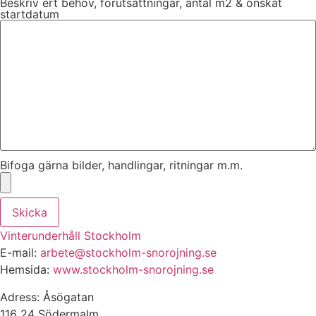
Beskriv ert behov, förutsättningar, antal m2 & önskat
startdatum
Bifoga gärna bilder, handlingar, ritningar m.m.
Skicka
Vinterunderhåll Stockholm
E-mail:
arbete@stockholm-snorojning.se
Hemsida:
www.stockholm-snorojning.se
Adress: Åsögatan
116 24 Södermalm