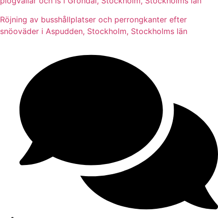
plogvallar och is i Gröndal, Stockholm, Stockholms län
Röjning av busshållplatser och perrongkanter efter
snöoväder i Aspudden, Stockholm, Stockholms län