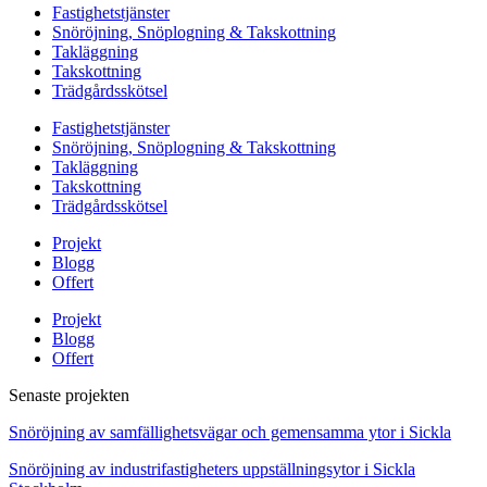
Fastighetstjänster
Snöröjning, Snöplogning & Takskottning
Takläggning
Takskottning
Trädgårdsskötsel
Fastighetstjänster
Snöröjning, Snöplogning & Takskottning
Takläggning
Takskottning
Trädgårdsskötsel
Projekt
Blogg
Offert
Projekt
Blogg
Offert
Senaste projekten
Snöröjning av samfällighetsvägar och gemensamma ytor i Sickla
Snöröjning av industrifastigheters uppställningsytor i Sickla