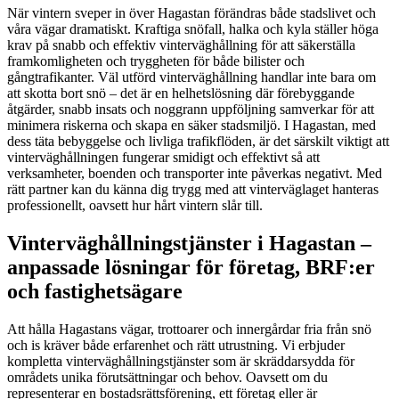
När vintern sveper in över Hagastan förändras både stadslivet och
våra vägar dramatiskt. Kraftiga snöfall, halka och kyla ställer höga
krav på snabb och effektiv vinterväghållning för att säkerställa
framkomligheten och tryggheten för både bilister och
gångtrafikanter. Väl utförd vinterväghållning handlar inte bara om
att skotta bort snö – det är en helhetslösning där förebyggande
åtgärder, snabb insats och noggrann uppföljning samverkar för att
minimera riskerna och skapa en säker stadsmiljö. I Hagastan, med
dess täta bebyggelse och livliga trafikflöden, är det särskilt viktigt att
vinterväghållningen fungerar smidigt och effektivt så att
verksamheter, boenden och transporter inte påverkas negativt. Med
rätt partner kan du känna dig trygg med att vinterväglaget hanteras
professionellt, oavsett hur hårt vintern slår till.
Vinterväghållningstjänster i Hagastan –
anpassade lösningar för företag, BRF:er
och fastighetsägare
Att hålla Hagastans vägar, trottoarer och innergårdar fria från snö
och is kräver både erfarenhet och rätt utrustning. Vi erbjuder
kompletta vinterväghållningstjänster som är skräddarsydda för
områdets unika förutsättningar och behov. Oavsett om du
representerar en bostadsrättsförening, ett företag eller är