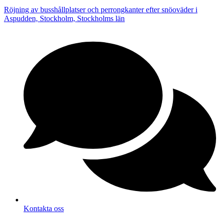
Röjning av busshållplatser och perrongkanter efter snöoväder i
Aspudden, Stockholm, Stockholms län
Kontakta oss