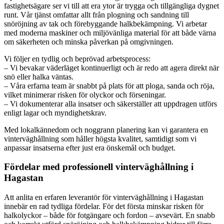
fastighetsägare ser vi till att era ytor är trygga och tillgängliga dygnet
runt. Vår tjänst omfattar allt från plogning och sandning till
snöröjning av tak och förebyggande halkbekämpning. Vi arbetar
med moderna maskiner och miljövänliga material för att både värna
om säkerheten och minska påverkan på omgivningen.
Vi följer en tydlig och beprövad arbetsprocess:
– Vi bevakar väderläget kontinuerligt och är redo att agera direkt när
snö eller halka väntas.
– Våra erfarna team är snabbt på plats för att ploga, sanda och röja,
vilket minimerar risken för olyckor och förseningar.
– Vi dokumenterar alla insatser och säkerställer att uppdragen utförs
enligt lagar och myndighetskrav.
Med lokalkännedom och noggrann planering kan vi garantera en
vinterväghållning som håller högsta kvalitet, samtidigt som vi
anpassar insatserna efter just era önskemål och budget.
Fördelar med professionell vinterväghållning i
Hagastan
Att anlita en erfaren leverantör för vinterväghållning i Hagastan
innebär en rad tydliga fördelar. För det första minskar risken för
halkolyckor – både för fotgängare och fordon – avsevärt. En snabb