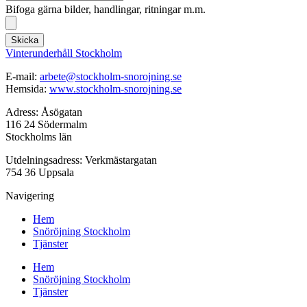
Bifoga gärna bilder, handlingar, ritningar m.m.
Skicka
Vinterunderhåll Stockholm
E-mail:
arbete@stockholm-snorojning.se
Hemsida:
www.stockholm-snorojning.se
Adress: Åsögatan
116 24 Södermalm
Stockholms län
Utdelningsadress: Verkmästargatan
754 36 Uppsala
Navigering
Hem
Snöröjning Stockholm
Tjänster
Hem
Snöröjning Stockholm
Tjänster