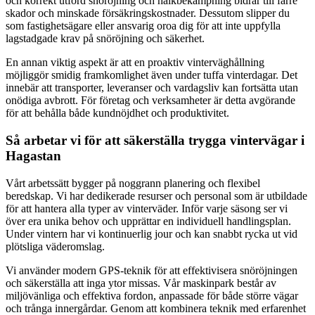
och korrekt utförd snöröjning och halkbekämpning bidrar till färre
skador och minskade försäkringskostnader. Dessutom slipper du
som fastighetsägare eller ansvarig oroa dig för att inte uppfylla
lagstadgade krav på snöröjning och säkerhet.
En annan viktig aspekt är att en proaktiv vinterväghållning
möjliggör smidig framkomlighet även under tuffa vinterdagar. Det
innebär att transporter, leveranser och vardagsliv kan fortsätta utan
onödiga avbrott. För företag och verksamheter är detta avgörande
för att behålla både kundnöjdhet och produktivitet.
Så arbetar vi för att säkerställa trygga vintervägar i
Hagastan
Vårt arbetssätt bygger på noggrann planering och flexibel
beredskap. Vi har dedikerade resurser och personal som är utbildade
för att hantera alla typer av vinterväder. Inför varje säsong ser vi
över era unika behov och upprättar en individuell handlingsplan.
Under vintern har vi kontinuerlig jour och kan snabbt rycka ut vid
plötsliga väderomslag.
Vi använder modern GPS-teknik för att effektivisera snöröjningen
och säkerställa att inga ytor missas. Vår maskinpark består av
miljövänliga och effektiva fordon, anpassade för både större vägar
och trånga innergårdar. Genom att kombinera teknik med erfarenhet