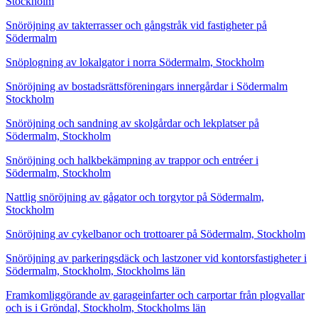
Stockholm
Snöröjning av takterrasser och gångstråk vid fastigheter på
Södermalm
Snöplogning av lokalgator i norra Södermalm, Stockholm
Snöröjning av bostadsrättsföreningars innergårdar i Södermalm
Stockholm
Snöröjning och sandning av skolgårdar och lekplatser på
Södermalm, Stockholm
Snöröjning och halkbekämpning av trappor och entréer i
Södermalm, Stockholm
Nattlig snöröjning av gågator och torgytor på Södermalm,
Stockholm
Snöröjning av cykelbanor och trottoarer på Södermalm, Stockholm
Snöröjning av parkeringsdäck och lastzoner vid kontorsfastigheter i
Södermalm, Stockholm, Stockholms län
Framkomliggörande av garageinfarter och carportar från plogvallar
och is i Gröndal, Stockholm, Stockholms län