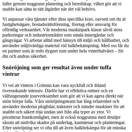
faller genom noggrann planering och beredskap, vilket gör att vi
snabbt kan sätta in rätt åtgärder när det väl behövs.
Vi anpassar våra tjänster efter dina specifika krav, oavsett om du är
fastighetsägare, bostadsrättsförening, företag eller ansvarig för
offentlig verksamhet. Vår moderna maskinpark klarar såväl stora
parkeringar och industriområden som smala innergårdar och
gångvägar. Vi arbetar alltid med hänsyn till miljö och hållbarhet, och
använder miljövänliga material vid halkbekämpning. Med oss får du
en partner som är redo dygnet runt under hela vinterhalvåret – för
din och andras säkerhet.
Snöröjning som ger resultat även under tuffa
vintrar
Vi vet att vintern i Grimsta kan vara nyckfull och ibland
överraskande intensiv. Därför har vi effektiva rutiner och en
välfungerande jourverksamhet som gör att vi kan agera direkt när
snön börjar falla. Våra snöröjningsteam har lång erfarenhet och
använder moderna plogbilar, traktorer och mindre maskiner för att
snabbt och säkert röja undan snö från alla typer av ytor. Vi
prioriterar framkomlighet, men är också noggranna med detaljer
såsom att undvika skador på underlag, kantstenar och planteringar.
Efter snöröjning ser vi ofta till att även halkbekämpa för att minska