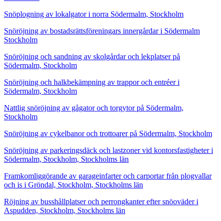
Snöplogning av lokalgator i norra Södermalm, Stockholm
Snöröjning av bostadsrättsföreningars innergårdar i Södermalm
Stockholm
Snöröjning och sandning av skolgårdar och lekplatser på
Södermalm, Stockholm
Snöröjning och halkbekämpning av trappor och entréer i
Södermalm, Stockholm
Nattlig snöröjning av gågator och torgytor på Södermalm,
Stockholm
Snöröjning av cykelbanor och trottoarer på Södermalm, Stockholm
Snöröjning av parkeringsdäck och lastzoner vid kontorsfastigheter i
Södermalm, Stockholm, Stockholms län
Framkomliggörande av garageinfarter och carportar från plogvallar
och is i Gröndal, Stockholm, Stockholms län
Röjning av busshållplatser och perrongkanter efter snöoväder i
Aspudden, Stockholm, Stockholms län