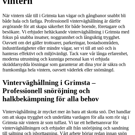
vintern
När vintern slår till i Grimsta kan vägar och gångbanor snabbt bli
både hala och farliga. Professionell vinterväghållning är därför
avgörande för att skapa säkerhet för både boende, företagare och
besökare. Vi erbjuder heltäckande vinterväghållning i Grimsta med
fokus på snabba insatser, noggrannhet och långsiktig trygghet.
Oavsett om det gäller trottoarer, parkeringar, bostadsområden,
industrifastigheter eller mindre vägar, ser vi till att snö och is
hanteras effektivt och miljövänligt. Tack vare vår långa erfarenhet,
moderna utrustning och kunniga personal kan vi erbjuda
skräddarsydda lösningar som garanterar att dina ytor är säkra och
framkomliga hela vintern, oavsett väderlek eller snömängd.
Vinterväghållning i Grimsta –
Professionell snöröjning och
halkbekämpning för alla behov
Vinterväghållning är mycket mer än bara att skotta snö. Det handlar
om att skapa trygghet och underlätta vardagen för alla som rör sig i
Grimsta när vintern är som tuffast. Vi tar ett helhetsansvar för
vinterväghållningen och erbjuder allt från snöröjning och sandning
till saltning och isborttagning. Vårt arbete börjar redan innan snön