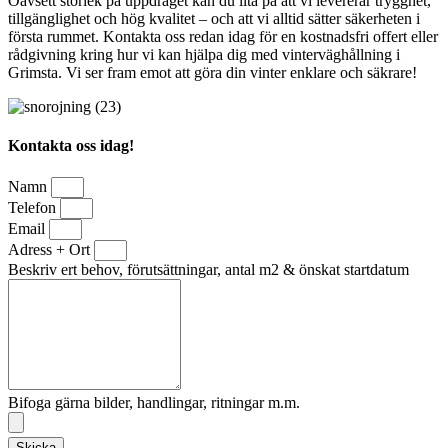
Oavsett storlek på uppdraget kan du lita på att vi levererar trygghet,
tillgänglighet och hög kvalitet – och att vi alltid sätter säkerheten i
första rummet. Kontakta oss redan idag för en kostnadsfri offert eller
rådgivning kring hur vi kan hjälpa dig med vinterväghållning i
Grimsta. Vi ser fram emot att göra din vinter enklare och säkrare!
Kontakta oss idag!
Namn
Telefon
Email
Adress + Ort
Beskriv ert behov, förutsättningar, antal m2 & önskat startdatum
Bifoga gärna bilder, handlingar, ritningar m.m.
Skicka