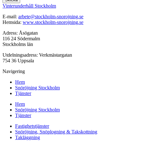
Vinterunderhåll Stockholm
E-mail:
arbete@stockholm-snorojning.se
Hemsida:
www.stockholm-snorojning.se
Adress: Åsögatan
116 24 Södermalm
Stockholms län
Utdelningsadress: Verkmästargatan
754 36 Uppsala
Navigering
Hem
Snöröjning Stockholm
Tjänster
Hem
Snöröjning Stockholm
Tjänster
Fastighetstjänster
Snöröjning, Snöplogning & Takskottning
Takläggning