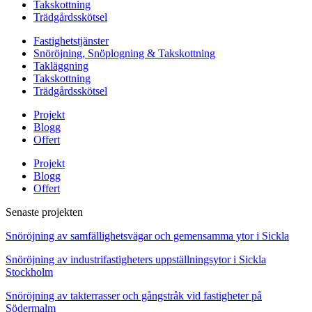
Takskottning
Trädgårdsskötsel
Fastighetstjänster
Snöröjning, Snöplogning & Takskottning
Takläggning
Takskottning
Trädgårdsskötsel
Projekt
Blogg
Offert
Projekt
Blogg
Offert
Senaste projekten
Snöröjning av samfällighetsvägar och gemensamma ytor i Sickla
Snöröjning av industrifastigheters uppställningsytor i Sickla
Stockholm
Snöröjning av takterrasser och gångstråk vid fastigheter på
Södermalm