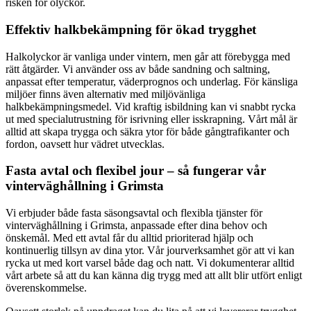
risken för olyckor.
Effektiv halkbekämpning för ökad trygghet
Halkolyckor är vanliga under vintern, men går att förebygga med
rätt åtgärder. Vi använder oss av både sandning och saltning,
anpassat efter temperatur, väderprognos och underlag. För känsliga
miljöer finns även alternativ med miljövänliga
halkbekämpningsmedel. Vid kraftig isbildning kan vi snabbt rycka
ut med specialutrustning för isrivning eller isskrapning. Vårt mål är
alltid att skapa trygga och säkra ytor för både gångtrafikanter och
fordon, oavsett hur vädret utvecklas.
Fasta avtal och flexibel jour – så fungerar vår
vinterväghållning i Grimsta
Vi erbjuder både fasta säsongsavtal och flexibla tjänster för
vinterväghållning i Grimsta, anpassade efter dina behov och
önskemål. Med ett avtal får du alltid prioriterad hjälp och
kontinuerlig tillsyn av dina ytor. Vår jourverksamhet gör att vi kan
rycka ut med kort varsel både dag och natt. Vi dokumenterar alltid
vårt arbete så att du kan känna dig trygg med att allt blir utfört enligt
överenskommelse.