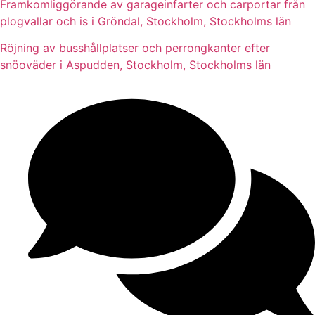
Framkomliggörande av garageinfarter och carportar från
plogvallar och is i Gröndal, Stockholm, Stockholms län
Röjning av busshållplatser och perrongkanter efter
snöoväder i Aspudden, Stockholm, Stockholms län