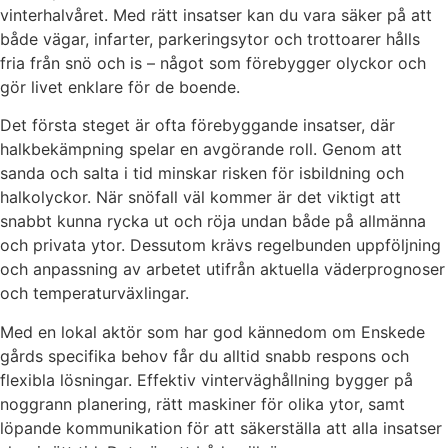
vinterhalvåret. Med rätt insatser kan du vara säker på att
både vägar, infarter, parkeringsytor och trottoarer hålls
fria från snö och is – något som förebygger olyckor och
gör livet enklare för de boende.
Det första steget är ofta förebyggande insatser, där
halkbekämpning spelar en avgörande roll. Genom att
sanda och salta i tid minskar risken för isbildning och
halkolyckor. När snöfall väl kommer är det viktigt att
snabbt kunna rycka ut och röja undan både på allmänna
och privata ytor. Dessutom krävs regelbunden uppföljning
och anpassning av arbetet utifrån aktuella väderprognoser
och temperaturväxlingar.
Med en lokal aktör som har god kännedom om Enskede
gårds specifika behov får du alltid snabb respons och
flexibla lösningar. Effektiv vinterväghållning bygger på
noggrann planering, rätt maskiner för olika ytor, samt
löpande kommunikation för att säkerställa att alla insatser