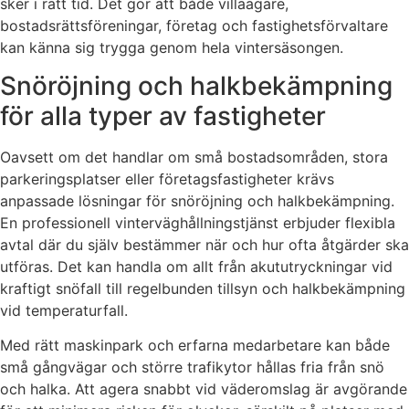
sker i rätt tid. Det gör att både villaägare,
bostadsrättsföreningar, företag och fastighetsförvaltare
kan känna sig trygga genom hela vintersäsongen.
Snöröjning och halkbekämpning
för alla typer av fastigheter
Oavsett om det handlar om små bostadsområden, stora
parkeringsplatser eller företagsfastigheter krävs
anpassade lösningar för snöröjning och halkbekämpning.
En professionell vinterväghållningstjänst erbjuder flexibla
avtal där du själv bestämmer när och hur ofta åtgärder ska
utföras. Det kan handla om allt från akututryckningar vid
kraftigt snöfall till regelbunden tillsyn och halkbekämpning
vid temperaturfall.
Med rätt maskinpark och erfarna medarbetare kan både
små gångvägar och större trafikytor hållas fria från snö
och halka. Att agera snabbt vid väderomslag är avgörande