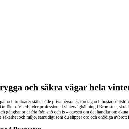
rygga och säkra vägar hela vinte
gar och trottoarer ställs både privatpersoner, företag och bostadsrättsfö
 trafiken. Vi erbjuder professionell vinterväghållning i Bromsten, skr
or och gångbanor är fria från snö och is – oavsett om det handlar om aku
både säkerhet och miljö, samtidigt som du slipper oro och onödiga avbrott 