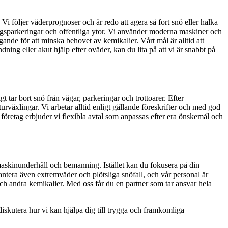
 följer väderprognoser och är redo att agera så fort snö eller halka
retagsparkeringar och offentliga ytor. Vi använder moderna maskiner och
de för att minska behovet av kemikalier. Vårt mål är alltid att
ng eller akut hjälp efter oväder, kan du lita på att vi är snabbt på
tar bort snö från vägar, parkeringar och trottoarer. Efter
urväxlingar. Vi arbetar alltid enligt gällande föreskrifter och med god
h företag erbjuder vi flexibla avtal som anpassas efter era önskemål och
 maskinunderhåll och bemanning. Istället kan du fokusera på din
hantera även extremväder och plötsliga snöfall, och vår personal är
 och andra kemikalier. Med oss får du en partner som tar ansvar hela
 diskutera hur vi kan hjälpa dig till trygga och framkomliga