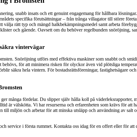
ing i Bromsten
ring, snabb insats och ett genuint engagemang för hållbara lösningar. Vi
rådets specifika förutsättningar – från trånga villagator till större fö
t välja rätt typ och mängd halkbekämpningsmedel samt arbeta förebyggan
lister och gående. Oavsett om du behöver regelbunden snöröjning, sandni
säkra vintervägar
omsten. Snöröjning utförs med effektiva maskiner som snabbt och smidigt 
 behövs, för att minimera risken för olyckor även vid plötsliga temperat
örblir säkra hela vintern. För bostadsrättsföreningar, fastighetsägare oc
 Bromsten
r ger många fördelar. Du slipper själv hålla koll på väderleksrapporter,
lltid är välskötta. Vi har resurserna och erfarenheten som krävs för att 
nsyn till miljön och arbetar för att minska utsläpp och användning av salt
och service i första rummet. Kontakta oss idag för en offert eller för att