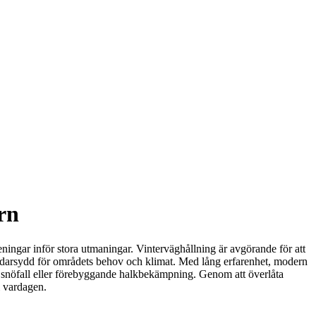
rn
reningar inför stora utmaningar. Vinterväghållning är avgörande för att
äddarsydd för områdets behov och klimat. Med lång erfarenhet, modern
ta snöfall eller förebyggande halkbekämpning. Genom att överlåta
i vardagen.