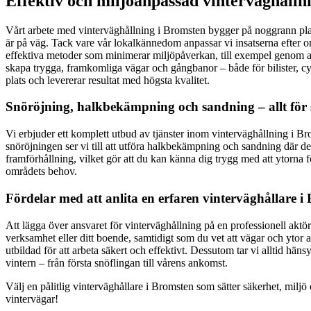
Effektiv och miljöanpassad vinterväghålln
Vårt arbete med vinterväghållning i Bromsten bygger på noggrann plane
är på väg. Tack vare vår lokalkännedom anpassar vi insatserna efter om
effektiva metoder som minimerar miljöpåverkan, till exempel genom at
skapa trygga, framkomliga vägar och gångbanor – både för bilister, cyk
plats och levererar resultat med högsta kvalitet.
Snöröjning, halkbekämpning och sandning – allt för 
Vi erbjuder ett komplett utbud av tjänster inom vinterväghållning i Br
snöröjningen ser vi till att utföra halkbekämpning och sandning där det
framförhållning, vilket gör att du kan känna dig trygg med att ytorna f
områdets behov.
Fördelar med att anlita en erfaren vinterväghållare i
Att lägga över ansvaret för vinterväghållning på en professionell aktö
verksamhet eller ditt boende, samtidigt som du vet att vägar och ytor a
utbildad för att arbeta säkert och effektivt. Dessutom tar vi alltid hä
vintern – från första snöflingan till vårens ankomst.
Välj en pålitlig vinterväghållare i Bromsten som sätter säkerhet, miljö 
vintervägar!