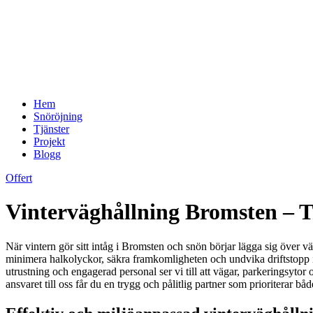
Hem
Snöröjning
Tjänster
Projekt
Blogg
Offert
Vinterväghållning Bromsten – T
När vintern gör sitt intåg i Bromsten och snön börjar lägga sig över vä
minimera halkolyckor, säkra framkomligheten och undvika driftstopp i
utrustning och engagerad personal ser vi till att vägar, parkeringsyt
ansvaret till oss får du en trygg och pålitlig partner som prioriterar 