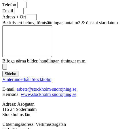
Telefon
Email
Adress + Ort
Beskriv ert behov, förutsättningar, antal m2 & önskat startdatum
Bifoga gärna bilder, handlingar, ritningar m.m.
Skicka
Vinterunderhåll Stockholm
E-mail:
arbete@stockholm-snorojning.se
Hemsida:
www.stockholm-snorojning.se
Adress: Åsögatan
116 24 Södermalm
Stockholms län
Utdelningsadress: Verkmästargatan