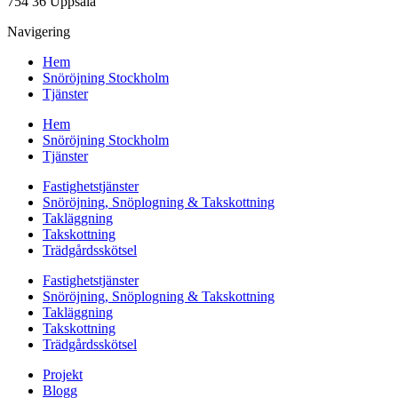
754 36 Uppsala
Navigering
Hem
Snöröjning Stockholm
Tjänster
Hem
Snöröjning Stockholm
Tjänster
Fastighetstjänster
Snöröjning, Snöplogning & Takskottning
Takläggning
Takskottning
Trädgårdsskötsel
Fastighetstjänster
Snöröjning, Snöplogning & Takskottning
Takläggning
Takskottning
Trädgårdsskötsel
Projekt
Blogg