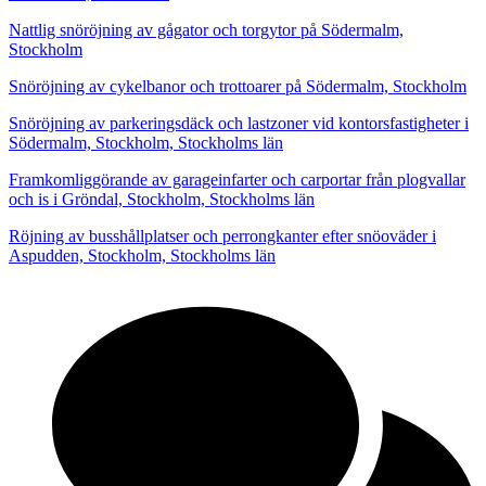
Nattlig snöröjning av gågator och torgytor på Södermalm,
Stockholm
Snöröjning av cykelbanor och trottoarer på Södermalm, Stockholm
Snöröjning av parkeringsdäck och lastzoner vid kontorsfastigheter i
Södermalm, Stockholm, Stockholms län
Framkomliggörande av garageinfarter och carportar från plogvallar
och is i Gröndal, Stockholm, Stockholms län
Röjning av busshållplatser och perrongkanter efter snöoväder i
Aspudden, Stockholm, Stockholms län