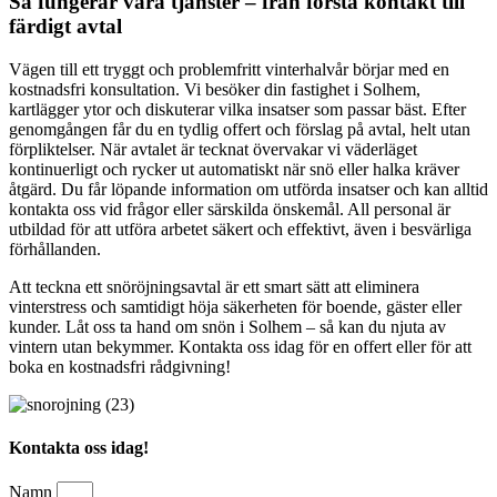
Så fungerar våra tjänster – från första kontakt till
färdigt avtal
Vägen till ett tryggt och problemfritt vinterhalvår börjar med en
kostnadsfri konsultation. Vi besöker din fastighet i Solhem,
kartlägger ytor och diskuterar vilka insatser som passar bäst. Efter
genomgången får du en tydlig offert och förslag på avtal, helt utan
förpliktelser. När avtalet är tecknat övervakar vi väderläget
kontinuerligt och rycker ut automatiskt när snö eller halka kräver
åtgärd. Du får löpande information om utförda insatser och kan alltid
kontakta oss vid frågor eller särskilda önskemål. All personal är
utbildad för att utföra arbetet säkert och effektivt, även i besvärliga
förhållanden.
Att teckna ett snöröjningsavtal är ett smart sätt att eliminera
vinterstress och samtidigt höja säkerheten för boende, gäster eller
kunder. Låt oss ta hand om snön i Solhem – så kan du njuta av
vintern utan bekymmer. Kontakta oss idag för en offert eller för att
boka en kostnadsfri rådgivning!
Kontakta oss idag!
Namn