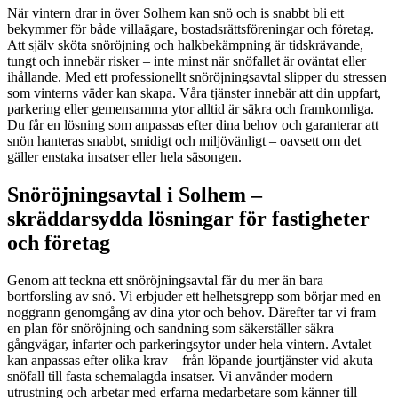
När vintern drar in över Solhem kan snö och is snabbt bli ett
bekymmer för både villaägare, bostadsrättsföreningar och företag.
Att själv sköta snöröjning och halkbekämpning är tidskrävande,
tungt och innebär risker – inte minst när snöfallet är oväntat eller
ihållande. Med ett professionellt snöröjningsavtal slipper du stressen
som vinterns väder kan skapa. Våra tjänster innebär att din uppfart,
parkering eller gemensamma ytor alltid är säkra och framkomliga.
Du får en lösning som anpassas efter dina behov och garanterar att
snön hanteras snabbt, smidigt och miljövänligt – oavsett om det
gäller enstaka insatser eller hela säsongen.
Snöröjningsavtal i Solhem –
skräddarsydda lösningar för fastigheter
och företag
Genom att teckna ett snöröjningsavtal får du mer än bara
bortforsling av snö. Vi erbjuder ett helhetsgrepp som börjar med en
noggrann genomgång av dina ytor och behov. Därefter tar vi fram
en plan för snöröjning och sandning som säkerställer säkra
gångvägar, infarter och parkeringsytor under hela vintern. Avtalet
kan anpassas efter olika krav – från löpande jourtjänster vid akuta
snöfall till fasta schemalagda insatser. Vi använder modern
utrustning och arbetar med erfarna medarbetare som känner till