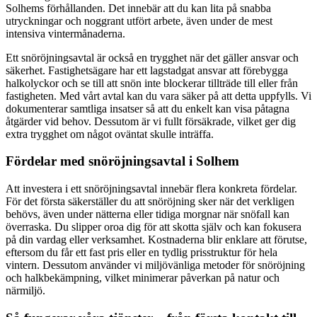
Solhems förhållanden. Det innebär att du kan lita på snabba
utryckningar och noggrant utfört arbete, även under de mest
intensiva vintermånaderna.
Ett snöröjningsavtal är också en trygghet när det gäller ansvar och
säkerhet. Fastighetsägare har ett lagstadgat ansvar att förebygga
halkolyckor och se till att snön inte blockerar tillträde till eller från
fastigheten. Med vårt avtal kan du vara säker på att detta uppfylls. Vi
dokumenterar samtliga insatser så att du enkelt kan visa påtagna
åtgärder vid behov. Dessutom är vi fullt försäkrade, vilket ger dig
extra trygghet om något oväntat skulle inträffa.
Fördelar med snöröjningsavtal i Solhem
Att investera i ett snöröjningsavtal innebär flera konkreta fördelar.
För det första säkerställer du att snöröjning sker när det verkligen
behövs, även under nätterna eller tidiga morgnar när snöfall kan
överraska. Du slipper oroa dig för att skotta själv och kan fokusera
på din vardag eller verksamhet. Kostnaderna blir enklare att förutse,
eftersom du får ett fast pris eller en tydlig prisstruktur för hela
vintern. Dessutom använder vi miljövänliga metoder för snöröjning
och halkbekämpning, vilket minimerar påverkan på natur och
närmiljö.