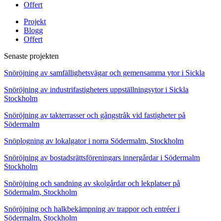
Offert
Projekt
Blogg
Offert
Senaste projekten
Snöröjning av samfällighetsvägar och gemensamma ytor i Sickla
Snöröjning av industrifastigheters uppställningsytor i Sickla
Stockholm
Snöröjning av takterrasser och gångstråk vid fastigheter på
Södermalm
Snöplogning av lokalgator i norra Södermalm, Stockholm
Snöröjning av bostadsrättsföreningars innergårdar i Södermalm
Stockholm
Snöröjning och sandning av skolgårdar och lekplatser på
Södermalm, Stockholm
Snöröjning och halkbekämpning av trappor och entréer i
Södermalm, Stockholm