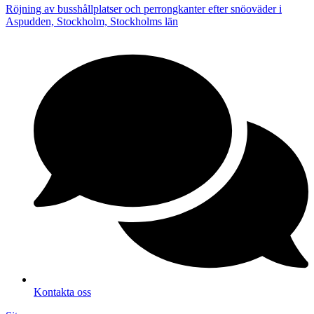
Röjning av busshållplatser och perrongkanter efter snöoväder i
Aspudden, Stockholm, Stockholms län
Kontakta oss