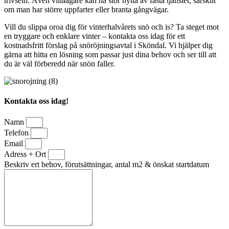
trivseln. Även villaägare kan ha stor nytta av fasta tjänster, särskilt
om man har större uppfarter eller branta gångvägar.
Vill du slippa oroa dig för vinterhalvårets snö och is? Ta steget mot
en tryggare och enklare vinter – kontakta oss idag för ett
kostnadsfritt förslag på snöröjningsavtal i Sköndal. Vi hjälper dig
gärna att hitta en lösning som passar just dina behov och ser till att
du är väl förberedd när snön faller.
Kontakta oss idag!
Namn
Telefon
Email
Adress + Ort
Beskriv ert behov, förutsättningar, antal m2 & önskat startdatum