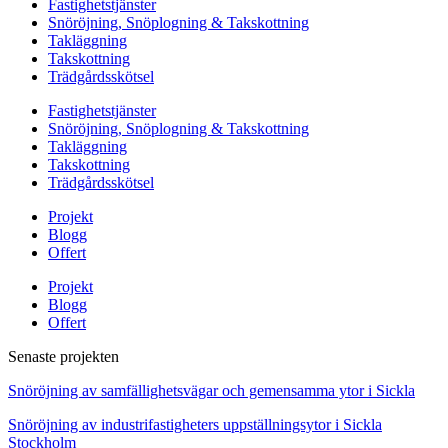
Fastighetstjänster
Snöröjning, Snöplogning & Takskottning
Takläggning
Takskottning
Trädgårdsskötsel
Fastighetstjänster
Snöröjning, Snöplogning & Takskottning
Takläggning
Takskottning
Trädgårdsskötsel
Projekt
Blogg
Offert
Projekt
Blogg
Offert
Senaste projekten
Snöröjning av samfällighetsvägar och gemensamma ytor i Sickla
Snöröjning av industrifastigheters uppställningsytor i Sickla
Stockholm