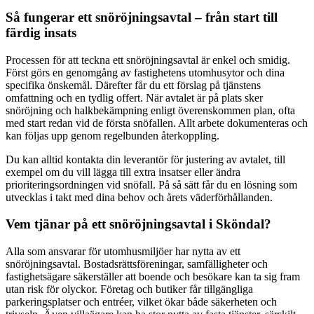
Så fungerar ett snöröjningsavtal – från start till
färdig insats
Processen för att teckna ett snöröjningsavtal är enkel och smidig.
Först görs en genomgång av fastighetens utomhusytor och dina
specifika önskemål. Därefter får du ett förslag på tjänstens
omfattning och en tydlig offert. När avtalet är på plats sker
snöröjning och halkbekämpning enligt överenskommen plan, ofta
med start redan vid de första snöfallen. Allt arbete dokumenteras och
kan följas upp genom regelbunden återkoppling.
Du kan alltid kontakta din leverantör för justering av avtalet, till
exempel om du vill lägga till extra insatser eller ändra
prioriteringsordningen vid snöfall. På så sätt får du en lösning som
utvecklas i takt med dina behov och årets väderförhållanden.
Vem tjänar på ett snöröjningsavtal i Sköndal?
Alla som ansvarar för utomhusmiljöer har nytta av ett
snöröjningsavtal. Bostadsrättsföreningar, samfälligheter och
fastighetsägare säkerställer att boende och besökare kan ta sig fram
utan risk för olyckor. Företag och butiker får tillgängliga
parkeringsplatser och entréer, vilket ökar både säkerheten och