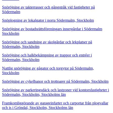
Snöröjning av takterrasser och gångstråk vid fastigheter på
Södermalm
Snöplogning av lokalgator i norra Södermalm, Stockholm
Snöröjning av bostadsrättsföreningars innergårdar i Södermalm
Stockholm
Snöröjning och sandning av skolgårdar och lekplatser på
Södermalm, Stockholm
Snöröjning och halkbekämpning av trappor och entréer i
Södermalm, Stockholm
Nattlig snöröjning av gågator och torgytor på Södermalm,
Stockholm
Snöröjning av cykelbanor och trottoarer på Södermalm, Stockholm
Snöröjning av parkeringsdäck och lastzoner vid kontorsfastigheter i
Södermalm, Stockholm, Stockholms län
Framkomliggörande av garageinfarter och carportar från plogvallar
och is i Gröndal, Stockholm, Stockholms län