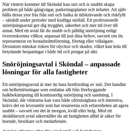
När vintern kommer till Sköndal kan snö och is snabbt skapa
problem på både gångvägar, parkeringsplatser och infarter. Att själv
hålla dessa ytor fria från snö och halka är tidskrävande och riskfyllt
– särskilt under perioder med kraftiga snöfall. Ett professionellt
snöröjningsavtal ger dig trygghet, säkerhet och mer tid över till
annat. Med ett avtal får du snabb och pålitlig snöröjning enligt
överenskomna villkor, anpassat till just dina behov, oavsett om du
representerar en bostadsrättsförening, företag eller villaägare.
Dessutom minskar risken för olyckor och skador, vilket kan leda till
betydande besparingar i både tid och pengar på sikt.
Snöröjningsavtal i Sköndal – anpassade
lösningar för alla fastigheter
Ett snöröjningsavtal är mer än bara bortforsling av snö. Det handlar
om helhetslösningar som omfattar allt från förebyggande
halkbekämpning till kontinuerlig snöröjning och sandning. I
Sköndal, där vintrarna kan vara både oförutsägbara och intensiva,
krävs det en leverantör som har resurserna och erfarenheten att agera
snabbt – oavsett om det är morgon, kväll eller helg. Med ett
skräddarsytt avtal säkerställer du att fastigheten alltid är säker för
boende, besökare och medarbetare.