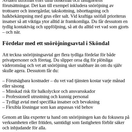
Avtalen utformas efter dina önskemål och fastighetens
förutsättningar. Det kan till exempel inkludera snöröjning av
trottoarer och innergårdar, takskottning, isborttagning och
halkbekämpning med grus eller salt. Vid kraftiga snöfall prioriteras
insatser så att viktiga ytor alltid är framkomliga. Du får dessutom en
tydlig kontaktväg och uppföljning, så att du alltid vet vad som gjorts
– och när.
Fördelar med ett snöröjningsavtal i Sköndal
Att teckna snöröjningsavtal ger flera tydliga fördelar för både
privatpersoner och företag. Du slipper oroa dig för plötsliga
väderomslag och vet att snöröjning sker snabbare än om du själv
skulle agera. Dessutom får du:
– Förutsägbara kostnader – du vet vad tjänsten kostar varje månad
eller säsong
– Minskad risk för halkolyckor och ansvarsskador
– Professionell utrustning och kunnig personal
– Tydligt avtal med specifika insatser och bevakning
– Flexibla lösningar som kan anpassas vid behov
Genom att låta experter ta hand om snöröjningen kan du fokusera på
verksamheten eller fritiden, samtidigt som fastigheten förblir säker
och inbjudande för alla.