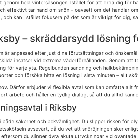
 genom hela vintersäsongen. Istället för att oroa dig för ha
ch effektivt tar hand om snön – oavsett om det handlar om 
 och kan i stället fokusera på det som är viktigt för dig, s
iksby – skräddarsydd lösning 
 som är anpassad efter just dina förutsättningar och önskem
rskilda insatser vid extrema väderförhållanden. Genom att te
ng för varje yta. Regelbunden sandning och halkbekämpning
pporter och försöka hitta en lösning i sista minuten – allt 
ov. Därför erbjuder vi flexibla avtal som kan omfatta allt f
ört arbete och håller en tydlig dialog, så att du alltid kä
jningsavtal i Riksby
ng i både säkerhet och bekvämlighet. Du slipper risken för 
sskötseln avsevärt, då du vet att snöröjningen sker enligt 
eftersom du slipper dyra akuta utryckningar vid oväntade s