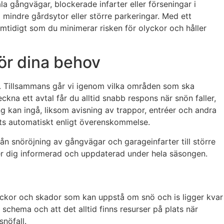
la gångvägar, blockerade infarter eller förseningar i
mindre gårdsytor eller större parkeringar. Med ett
amtidigt som du minimerar risken för olyckor och håller
för dina behov
ål. Tillsammans går vi igenom vilka områden som ska
ckna ett avtal får du alltid snabb respons när snön faller,
 kan ingå, liksom avisning av trappor, entréer och andra
sköts automatiskt enligt överenskommelse.
rån snöröjning av gångvägar och garageinfarter till större
nner dig informerad och uppdaterad under hela säsongen.
olyckor och skador som kan uppstå om snö och is ligger kvar
schema och att det alltid finns resurser på plats när
nöfall.