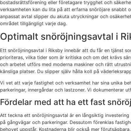
bostadsrättsförening eller företagare trygghet och säkerhet
verksamheten kan du lita på att erfarna snöröjare snabbt o
anpassat avtal slipper du akuta utryckningar och osäkerhet,
området tillgängligt varje dag.
Optimalt snöröjningsavtal i R
Ett snöröjningsavtal i Riksby innebär att du får en tjänst
prioriteras, vilka tider som är kritiska och om det krävs sä
och arbetet utförs med moderna maskiner och rätt utrustni
känsliga platser. Du slipper själv hålla koll på väderleksra
Vi vet att varje fastighet och verksamhet har sina unika beh
parkeringar, innergårdar och lastzoner. Vi dokumenterar utf
Fördelar med att ha ett fast snörö
Att teckna ett snöröjningsavtal är en långsiktig investeri
på gångvägar och parkeringar. Dessutom förenklas fastighet
behovet uppstår. Kostnaderna blir också mer förutsägbara, 