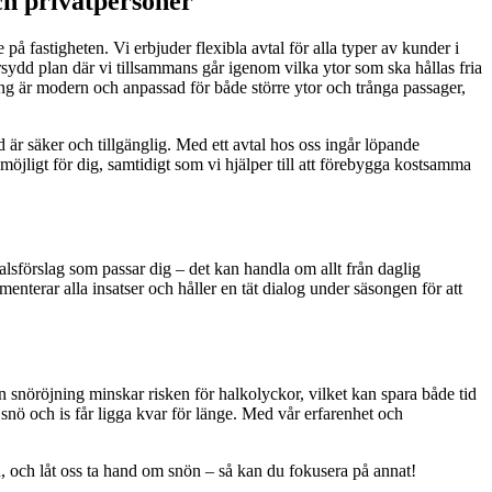
ch privatpersoner
på fastigheten. Vi erbjuder flexibla avtal för alla typer av kunder i
rsydd plan där vi tillsammans går igenom vilka ytor som ska hållas fria
ing är modern och anpassad för både större ytor och trånga passager,
d är säker och tillgänglig. Med ett avtal hos oss ingår löpande
möjligt för dig, samtidigt som vi hjälper till att förebygga kostsamma
alsförslag som passar dig – det kan handla om allt från daglig
enterar alla insatser och håller en tät dialog under säsongen för att
n snöröjning minskar risken för halkolyckor, vilket kan spara både tid
nö och is får ligga kvar för länge. Med vår erfarenhet och
n, och låt oss ta hand om snön – så kan du fokusera på annat!