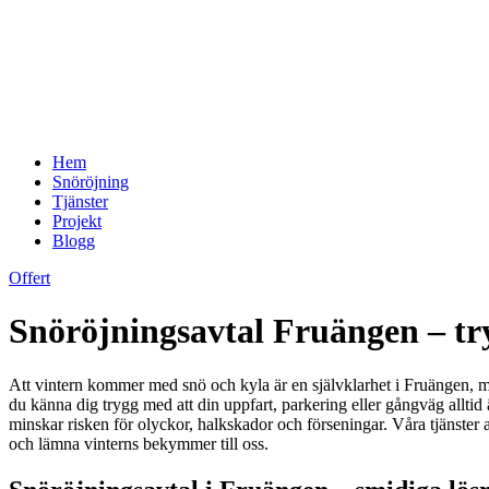
Hem
Snöröjning
Tjänster
Projekt
Blogg
Offert
Snöröjningsavtal Fruängen – try
Att vintern kommer med snö och kyla är en självklarhet i Fruängen, men
du känna dig trygg med att din uppfart, parkering eller gångväg allti
minskar risken för olyckor, halkskador och förseningar. Våra tjänster 
och lämna vinterns bekymmer till oss.