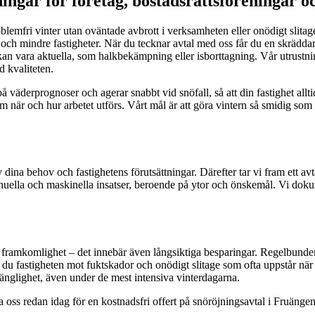
ingar för företag, bostadsrättsföreningar o
lemfri vinter utan oväntade avbrott i verksamheten eller onödigt slitage 
re och mindre fastigheter. När du tecknar avtal med oss får du en skrädda
 kan vara aktuella, som halkbekämpning eller isborttagning. Vår utrustn
d kvaliteten.
 väderprognoser och agerar snabbt vid snöfall, så att din fastighet allti
 när och hur arbetet utförs. Vårt mål är att göra vintern så smidig som 
dina behov och fastighetens förutsättningar. Därefter tar vi fram ett avt
anuella och maskinella insatser, beroende på ytor och önskemål. Vi dokum
ch framkomlighet – det innebär även långsiktiga besparingar. Regelbunde
 fastigheten mot fuktskador och onödigt slitage som ofta uppstår när s
nglighet, även under de mest intensiva vinterdagarna.
 oss redan idag för en kostnadsfri offert på snöröjningsavtal i Fruänge