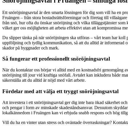
Snöröjningsavtal i Fruängen – smidiga lösn
Ett snöröjningsavtal är den smarta lösningen för dig som vill ha en prob
Fruängen – från stora bostadsrättsföreningar och företag till villaäga
från snö, hur ofta du önskar snöröjning och vilka tilläggstjänster som
vilket ger oss möjligheten att arbeta effektivt utan att kompromissa me
Du slipper tänka på när snöröjningen ska utföras – vårt team har koll på
uppföljning och tydlig kommunikation, så att du alltid är informerad om
skador på byggnader och mark.
Så fungerar ett professionellt snöröjningsavtal
När du kontaktar oss börjar vi alltid med en kostnadsfri genomgång av 
snöröjning till jour vid kraftiga snöfall. Avtalet kan inkludera både m
säkerställa att du alltid är nöjd med vårt arbete.
Fördelar med att välja ett tryggt snöröjningsavtal
Att investera i ett snöröjningsavtal ger dig inte bara ökad säkerhet o
och pengar i form av minskade skadeståndsansvar. Dessutom skyddar du
lokalkännedom i Fruängen kan vi erbjuda snabb respons och hög tillgä
Vill du ha en vinter utan stress och oväntade överraskningar? Kontakta