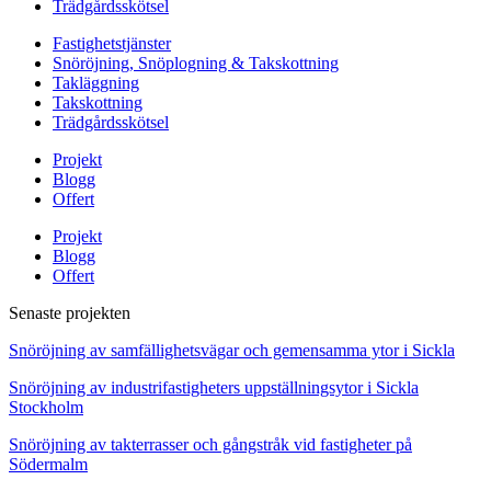
Trädgårdsskötsel
Fastighetstjänster
Snöröjning, Snöplogning & Takskottning
Takläggning
Takskottning
Trädgårdsskötsel
Projekt
Blogg
Offert
Projekt
Blogg
Offert
Senaste projekten
Snöröjning av samfällighetsvägar och gemensamma ytor i Sickla
Snöröjning av industrifastigheters uppställningsytor i Sickla
Stockholm
Snöröjning av takterrasser och gångstråk vid fastigheter på
Södermalm