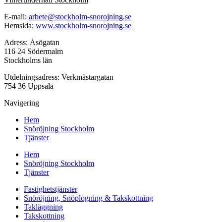
E-mail:
arbete@stockholm-snorojning.se
Hemsida:
www.stockholm-snorojning.se
Adress: Åsögatan
116 24 Södermalm
Stockholms län
Utdelningsadress: Verkmästargatan
754 36 Uppsala
Navigering
Hem
Snöröjning Stockholm
Tjänster
Hem
Snöröjning Stockholm
Tjänster
Fastighetstjänster
Snöröjning, Snöplogning & Takskottning
Takläggning
Takskottning