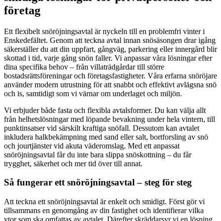
företag
Ett flexibelt snöröjningsavtal är nyckeln till en problemfri vinter i
Enskedefältet. Genom att teckna avtal innan snösäsongen drar igång
säkerställer du att din uppfart, gångväg, parkering eller innergård blir
skottad i tid, varje gång snön faller. Vi anpassar våra lösningar efter
dina specifika behov – från villaträdgårdar till större
bostadsrättsföreningar och företagsfastigheter. Våra erfarna snöröjare
använder modern utrustning för att snabbt och effektivt avlägsna snö
och is, samtidigt som vi värnar om underlaget och miljön.
Vi erbjuder både fasta och flexibla avtalsformer. Du kan välja allt
från helhetslösningar med löpande bevakning under hela vintern, till
punktinsatser vid särskilt kraftiga snöfall. Dessutom kan avtalet
inkludera halkbekämpning med sand eller salt, bortforsling av snö
och jourtjänster vid akuta väderomslag. Med ett anpassat
snöröjningsavtal får du inte bara slippa snöskottning – du får
trygghet, säkerhet och mer tid över till annat.
Så fungerar ett snöröjningsavtal – steg för steg
Att teckna ett snöröjningsavtal är enkelt och smidigt. Först gör vi
tillsammans en genomgång av din fastighet och identifierar vilka
ytor som ska omfattas av avtalet. Därefter skräddarsyr vi en lösning