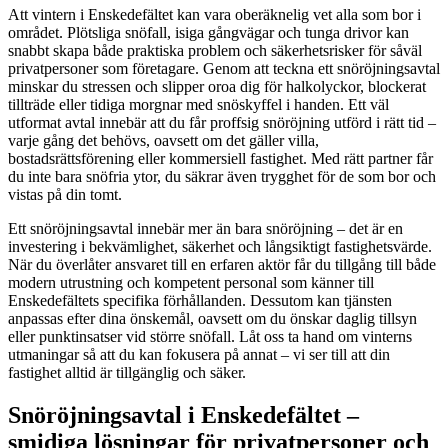
Att vintern i Enskedefältet kan vara oberäknelig vet alla som bor i
området. Plötsliga snöfall, isiga gångvägar och tunga drivor kan
snabbt skapa både praktiska problem och säkerhetsrisker för såväl
privatpersoner som företagare. Genom att teckna ett snöröjningsavtal
minskar du stressen och slipper oroa dig för halkolyckor, blockerat
tillträde eller tidiga morgnar med snöskyffel i handen. Ett väl
utformat avtal innebär att du får proffsig snöröjning utförd i rätt tid –
varje gång det behövs, oavsett om det gäller villa,
bostadsrättsförening eller kommersiell fastighet. Med rätt partner får
du inte bara snöfria ytor, du säkrar även trygghet för de som bor och
vistas på din tomt.
Ett snöröjningsavtal innebär mer än bara snöröjning – det är en
investering i bekvämlighet, säkerhet och långsiktigt fastighetsvärde.
När du överlåter ansvaret till en erfaren aktör får du tillgång till både
modern utrustning och kompetent personal som känner till
Enskedefältets specifika förhållanden. Dessutom kan tjänsten
anpassas efter dina önskemål, oavsett om du önskar daglig tillsyn
eller punktinsatser vid större snöfall. Låt oss ta hand om vinterns
utmaningar så att du kan fokusera på annat – vi ser till att din
fastighet alltid är tillgänglig och säker.
Snöröjningsavtal i Enskedefältet –
smidiga lösningar för privatpersoner och