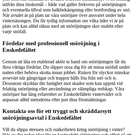
utifrån dina önskemål – både vad gäller frekvens på snöröjningen
och eventuella tillval som halkbekämpning eller bortforsling av snö.
När avtalet är på plats tar våra snöröjare över ansvaret under hela
vintersäsongen. Du får tydlig information om vilka tider vi är på
plats och kan alltid räkna med att snöröjningen sker snabbt efter
varje snöfall.
Fördelar med professionell snöröjning i
Enskedefältet
Genom att låta en etablerad aktör ta hand om snöröjningen får du
flera viktiga fördelar. Du slipper oroa dig för att missa snöfall under
natten eller behöva skotta innan jobbet. Risken för olyckor minskar
avsevärt när gångvägar och trappor hålls fria från snö och is.
Dessutom skyddas din fastighet mot skador som kan uppstå vid
felaktig snöröjning eller användning av olämpliga redskap. Våra
snöröjare har lång erfarenhet av Enskedefältets vinterväder och
anpassar alltid metoderna efter just dina förutsättningar.
Kontakta oss för ett tryggt och skräddarsytt
snöröjningsavtal i Enskedefältet
Vill du slippa stressen och osäkerheten kring snöröjning i vinter?
Hör av dig redan idag för en kostnadsfri rådgivning och offert på ett