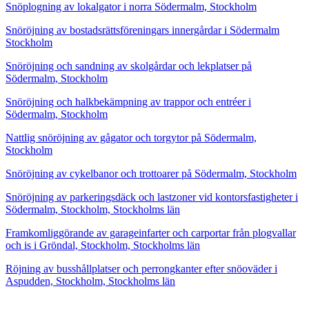
Snöplogning av lokalgator i norra Södermalm, Stockholm
Snöröjning av bostadsrättsföreningars innergårdar i Södermalm
Stockholm
Snöröjning och sandning av skolgårdar och lekplatser på
Södermalm, Stockholm
Snöröjning och halkbekämpning av trappor och entréer i
Södermalm, Stockholm
Nattlig snöröjning av gågator och torgytor på Södermalm,
Stockholm
Snöröjning av cykelbanor och trottoarer på Södermalm, Stockholm
Snöröjning av parkeringsdäck och lastzoner vid kontorsfastigheter i
Södermalm, Stockholm, Stockholms län
Framkomliggörande av garageinfarter och carportar från plogvallar
och is i Gröndal, Stockholm, Stockholms län
Röjning av busshållplatser och perrongkanter efter snöoväder i
Aspudden, Stockholm, Stockholms län