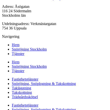
Adress: Åsögatan
116 24 Södermalm
Stockholms län
Utdelningsadress: Verkmästargatan
754 36 Uppsala
Navigering
Hem
Snöröjning Stockholm
Tjänster
Hem
Snöröjning Stockholm
Tjänster
Fastighetstjänster
Snöröjning, Snöplogning & Takskottning
Takläggning
Takskottning
Trädgårdsskötsel
Fastighetstjänster
Snöröjning, Snöplogning & Takskottning