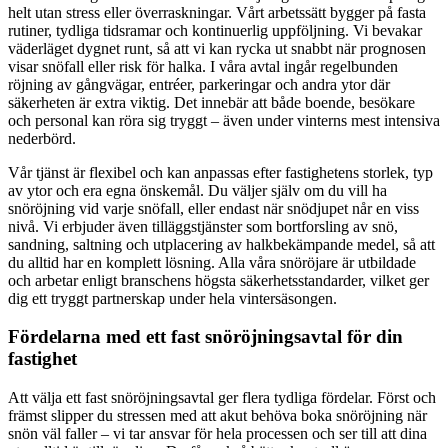
helt utan stress eller överraskningar. Vårt arbetssätt bygger på fasta
rutiner, tydliga tidsramar och kontinuerlig uppföljning. Vi bevakar
väderläget dygnet runt, så att vi kan rycka ut snabbt när prognosen
visar snöfall eller risk för halka. I våra avtal ingår regelbunden
röjning av gångvägar, entréer, parkeringar och andra ytor där
säkerheten är extra viktig. Det innebär att både boende, besökare
och personal kan röra sig tryggt – även under vinterns mest intensiva
nederbörd.
Vår tjänst är flexibel och kan anpassas efter fastighetens storlek, typ
av ytor och era egna önskemål. Du väljer själv om du vill ha
snöröjning vid varje snöfall, eller endast när snödjupet når en viss
nivå. Vi erbjuder även tilläggstjänster som bortforsling av snö,
sandning, saltning och utplacering av halkbekämpande medel, så att
du alltid har en komplett lösning. Alla våra snöröjare är utbildade
och arbetar enligt branschens högsta säkerhetsstandarder, vilket ger
dig ett tryggt partnerskap under hela vintersäsongen.
Fördelarna med ett fast snöröjningsavtal för din
fastighet
Att välja ett fast snöröjningsavtal ger flera tydliga fördelar. Först och
främst slipper du stressen med att akut behöva boka snöröjning när
snön väl faller – vi tar ansvar för hela processen och ser till att dina