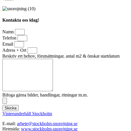
Kontakta oss idag!
Namn
Telefon
Email
Adress + Ort
Beskriv ert behov, förutsättningar, antal m2 & önskat startdatum
Bifoga gärna bilder, handlingar, ritningar m.m.
Skicka
Vinterunderhåll Stockholm
E-mail:
arbete@stockholm-snorojning.se
Hemsida:
www.stockholm-snorojning.se