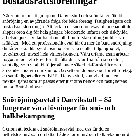
bostadsrättsföreningar
När vintern tar sitt grepp om Danvikstull och snön faller tätt, blir
snöröjning en avgörande fråga för både företag, fastighetsägare och
bostadsrättsföreningar. Att teckna ett snöröjningsavtal innebär att du
slipper oroa dig för hala gångar, blockerade infarter och riskfyllda
arbetsmiljöer – vi tar hand om allt från första snöflingan till sista
isfläcken. Med ett professionellt avtal får du mer än bara snöröjning;
du får en skräddarsydd lösning som säkerställer tillgänglighet,
trygghet och trivsel hela vintersäsongen. Våra erfarna team arbetar
noggrant och effektivt för att hålla dina ytor fria från snö och is,
samtidigt som vi alltid följer gällande säkerhetsföreskrifter och
använder modern utrustning. Oavsett om du ansvarar för ett företag,
en samfällighet eller en BRF i Danvikstull, kan vi erbjuda en
flexibel tjänst som anpassas efter just dina behov och fastighetens
unika förutsättningar.
Snöröjningsavtal i Danvikstull – Så
fungerar våra lösningar för snö- och
halkbekämpning
Genom att teckna ett snöröjningsavtal med oss får du en
helhetslösning som omfattar både snöröjning och halkbekämpning –