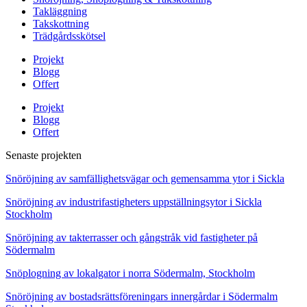
Takläggning
Takskottning
Trädgårdsskötsel
Projekt
Blogg
Offert
Projekt
Blogg
Offert
Senaste projekten
Snöröjning av samfällighetsvägar och gemensamma ytor i Sickla
Snöröjning av industrifastigheters uppställningsytor i Sickla
Stockholm
Snöröjning av takterrasser och gångstråk vid fastigheter på
Södermalm
Snöplogning av lokalgator i norra Södermalm, Stockholm
Snöröjning av bostadsrättsföreningars innergårdar i Södermalm