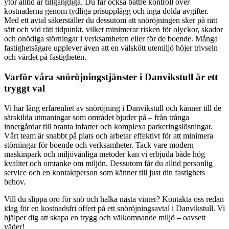
ytor alltid är tillgängliga. Du får också bättre kontroll över
kostnaderna genom tydliga prisupplägg och inga dolda avgifter.
Med ett avtal säkerställer du dessutom att snöröjningen sker på rätt
sätt och vid rätt tidpunkt, vilket minimerar risken för olyckor, skador
och onödiga störningar i verksamheten eller för de boende. Många
fastighetsägare upplever även att en välskött utemiljö höjer trivseln
och värdet på fastigheten.
Varför våra snöröjningstjänster i Danvikstull är ett
tryggt val
Vi har lång erfarenhet av snöröjning i Danvikstull och känner till de
särskilda utmaningar som området bjuder på – från trånga
innergårdar till branta infarter och komplexa parkeringslösningar.
Vårt team är snabbt på plats och arbetar effektivt för att minimera
störningar för boende och verksamheter. Tack vare modern
maskinpark och miljövänliga metoder kan vi erbjuda både hög
kvalitet och omtanke om miljön. Dessutom får du alltid personlig
service och en kontaktperson som känner till just din fastighets
behov.
Vill du slippa oro för snö och halka nästa vinter? Kontakta oss redan
idag för en kostnadsfri offert på ett snöröjningsavtal i Danvikstull. Vi
hjälper dig att skapa en trygg och välkomnande miljö – oavsett
väder!