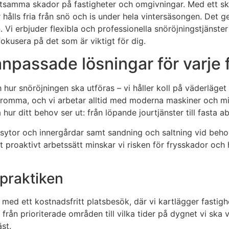
stsamma skador på fastigheter och omgivningar. Med ett skr
 hålls fria från snö och is under hela vintersäsongen. Det g
. Vi erbjuder flexibla och professionella snöröjningstjänst
fokusera på det som är viktigt för dig.
npassade lösningar för varje 
hur snöröjningen ska utföras – vi håller koll på väderläget oc
omma, och vi arbetar alltid med moderna maskiner och miljö
hur ditt behov ser ut: från löpande jourtjänster till fasta a
sytor och innergårdar samt sandning och saltning vid behov.
 proaktivt arbetssätt minskar vi risken för frysskador och 
 praktiken
d med ett kostnadsfritt platsbesök, där vi kartlägger fastig
 från prioriterade områden till vilka tider på dygnet vi ska 
st.