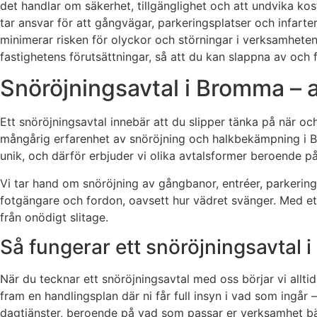
det handlar om säkerhet, tillgänglighet och att undvika ko
tar ansvar för att gångvägar, parkeringsplatser och infarter
minimerar risken för olyckor och störningar i verksamheten
fastighetens förutsättningar, så att du kan slappna av och 
Snöröjningsavtal i Bromma – a
Ett snöröjningsavtal innebär att du slipper tänka på när och 
mångårig erfarenhet av snöröjning och halkbekämpning i Br
unik, och därför erbjuder vi olika avtalsformer beroende på 
Vi tar hand om snöröjning av gångbanor, entréer, parkering
fotgängare och fordon, oavsett hur vädret svänger. Med ett
från onödigt slitage.
Så fungerar ett snöröjningsavtal i
När du tecknar ett snöröjningsavtal med oss börjar vi allti
fram en handlingsplan där ni får full insyn i vad som ingår –
dagtjänster, beroende på vad som passar er verksamhet bä