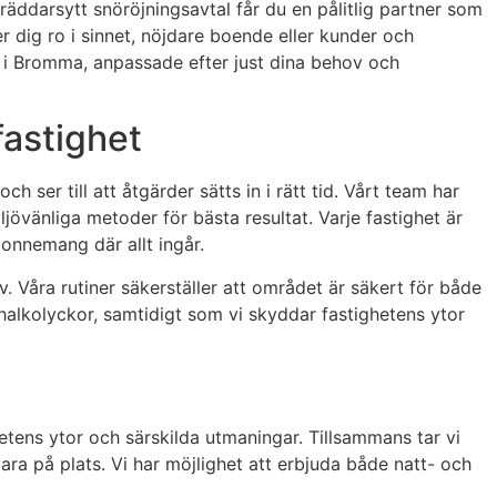
äddarsytt snöröjningsavtal får du en pålitlig partner som
er dig ro i sinnet, nöjdare boende eller kunder och
er i Bromma, anpassade efter just dina behov och
fastighet
h ser till att åtgärder sätts in i rätt tid. Vårt team har
vänliga metoder för bästa resultat. Varje fastighet är
bonnemang där allt ingår.
 Våra rutiner säkerställer att området är säkert för både
halkolyckor, samtidigt som vi skyddar fastighetens ytor
hetens ytor och särskilda utmaningar. Tillsammans tar vi
vara på plats. Vi har möjlighet att erbjuda både natt- och