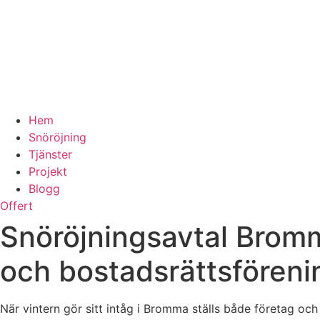
Hem
Snöröjning
Tjänster
Projekt
Blogg
Offert
Snöröjningsavtal Bromm
och bostadsrättsföreni
När vintern gör sitt intåg i Bromma ställs både företag oc