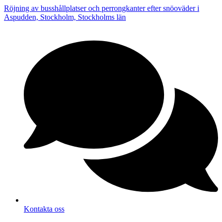
Röjning av busshållplatser och perrongkanter efter snöoväder i
Aspudden, Stockholm, Stockholms län
Kontakta oss