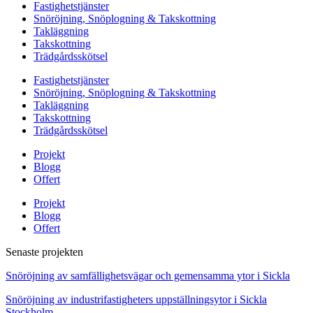
Fastighetstjänster
Snöröjning, Snöplogning & Takskottning
Takläggning
Takskottning
Trädgårdsskötsel
Fastighetstjänster
Snöröjning, Snöplogning & Takskottning
Takläggning
Takskottning
Trädgårdsskötsel
Projekt
Blogg
Offert
Projekt
Blogg
Offert
Senaste projekten
Snöröjning av samfällighetsvägar och gemensamma ytor i Sickla
Snöröjning av industrifastigheters uppställningsytor i Sickla
Stockholm