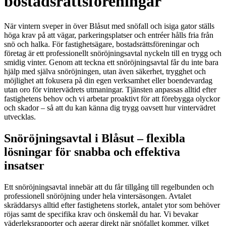
bostadsrättsföreningar
När vintern sveper in över Blåsut med snöfall och isiga gator ställs
höga krav på att vägar, parkeringsplatser och entréer hålls fria från
snö och halka. För fastighetsägare, bostadsrättsföreningar och
företag är ett professionellt snöröjningsavtal nyckeln till en trygg och
smidig vinter. Genom att teckna ett snöröjningsavtal får du inte bara
hjälp med själva snöröjningen, utan även säkerhet, trygghet och
möjlighet att fokusera på din egen verksamhet eller boendevardag
utan oro för vintervädrets utmaningar. Tjänsten anpassas alltid efter
fastighetens behov och vi arbetar proaktivt för att förebygga olyckor
och skador – så att du kan känna dig trygg oavsett hur vintervädret
utvecklas.
Snöröjningsavtal i Blåsut – flexibla
lösningar för snabba och effektiva
insatser
Ett snöröjningsavtal innebär att du får tillgång till regelbunden och
professionell snöröjning under hela vintersäsongen. Avtalet
skräddarsys alltid efter fastighetens storlek, antalet ytor som behöver
röjas samt de specifika krav och önskemål du har. Vi bevakar
väderleksrapporter och agerar direkt när snöfallet kommer, vilket