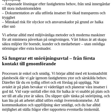
– Anpassade lösningar efter fastighetens behov, från små innergårdar
till stora industriområden
– Dokumentation av alla utförda insatser för ökad transparens och
trygghet
– Minskad risk för olyckor och ansvarsskador på grund av halka
eller snö
Vi arbetar alltid med miljövänliga metoder och moderna maskiner
för att minimera påverkan på omgivningen. Vårt fokus är att skapa
säkra miljöer för boende, kunder och medarbetare – utan onödiga
störningar eller extra kostnader.
Så fungerar ett snöröjningsavtal – från första
kontakt till genomförande
Processen är enkel och smidig. Vi börjar alltid med ett kostnadsfritt
platsbesök där vi går igenom fastighetens ytor och särskilda behov.
Därefter får du en tydlig offert och ett förslag på upplägg. När
avtalet är på plats bevakar vi väderläget och planerar våra insatser i
god tid. Vid varje snöfall eller risk för halka är vi snabbt på plats och
ser till att alla ytor är säkra. Du slipper själv tänka på snöröjning, och
kan lita på att arbetet alltid utförs enligt överenskommelse. All
kommunikation och uppföljning sker smidigt, och du har alltid
möjlighet att ställa frågor eller rapportera eventuella önskemål.