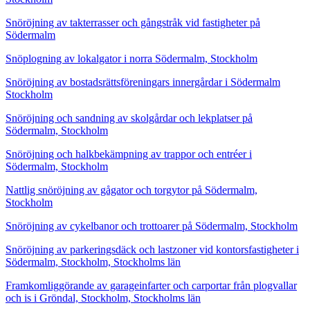
Snöröjning av takterrasser och gångstråk vid fastigheter på
Södermalm
Snöplogning av lokalgator i norra Södermalm, Stockholm
Snöröjning av bostadsrättsföreningars innergårdar i Södermalm
Stockholm
Snöröjning och sandning av skolgårdar och lekplatser på
Södermalm, Stockholm
Snöröjning och halkbekämpning av trappor och entréer i
Södermalm, Stockholm
Nattlig snöröjning av gågator och torgytor på Södermalm,
Stockholm
Snöröjning av cykelbanor och trottoarer på Södermalm, Stockholm
Snöröjning av parkeringsdäck och lastzoner vid kontorsfastigheter i
Södermalm, Stockholm, Stockholms län
Framkomliggörande av garageinfarter och carportar från plogvallar
och is i Gröndal, Stockholm, Stockholms län