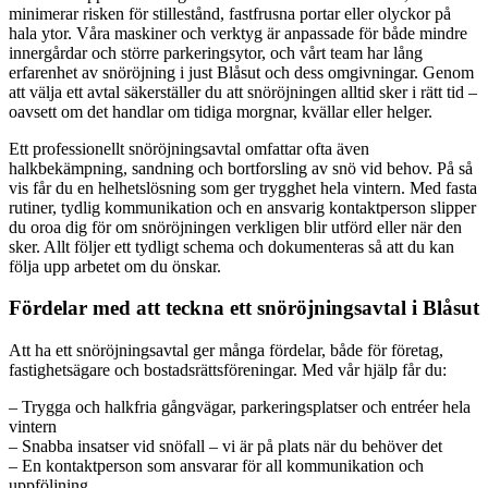
minimerar risken för stillestånd, fastfrusna portar eller olyckor på
hala ytor. Våra maskiner och verktyg är anpassade för både mindre
innergårdar och större parkeringsytor, och vårt team har lång
erfarenhet av snöröjning i just Blåsut och dess omgivningar. Genom
att välja ett avtal säkerställer du att snöröjningen alltid sker i rätt tid –
oavsett om det handlar om tidiga morgnar, kvällar eller helger.
Ett professionellt snöröjningsavtal omfattar ofta även
halkbekämpning, sandning och bortforsling av snö vid behov. På så
vis får du en helhetslösning som ger trygghet hela vintern. Med fasta
rutiner, tydlig kommunikation och en ansvarig kontaktperson slipper
du oroa dig för om snöröjningen verkligen blir utförd eller när den
sker. Allt följer ett tydligt schema och dokumenteras så att du kan
följa upp arbetet om du önskar.
Fördelar med att teckna ett snöröjningsavtal i Blåsut
Att ha ett snöröjningsavtal ger många fördelar, både för företag,
fastighetsägare och bostadsrättsföreningar. Med vår hjälp får du:
– Trygga och halkfria gångvägar, parkeringsplatser och entréer hela
vintern
– Snabba insatser vid snöfall – vi är på plats när du behöver det
– En kontaktperson som ansvarar för all kommunikation och
uppföljning