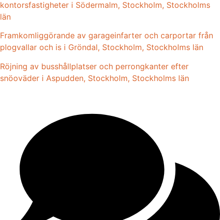
kontorsfastigheter i Södermalm, Stockholm, Stockholms
län
Framkomliggörande av garageinfarter och carportar från
plogvallar och is i Gröndal, Stockholm, Stockholms län
Röjning av busshållplatser och perrongkanter efter
snöoväder i Aspudden, Stockholm, Stockholms län