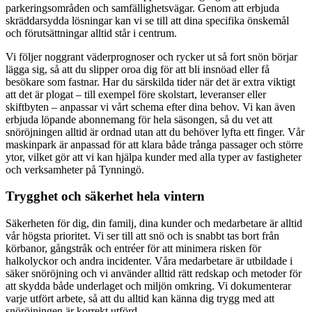
parkeringsområden och samfällighetsvägar. Genom att erbjuda
skräddarsydda lösningar kan vi se till att dina specifika önskemål
och förutsättningar alltid står i centrum.
Vi följer noggrant väderprognoser och rycker ut så fort snön börjar
lägga sig, så att du slipper oroa dig för att bli insnöad eller få
besökare som fastnar. Har du särskilda tider när det är extra viktigt
att det är plogat – till exempel före skolstart, leveranser eller
skiftbyten – anpassar vi vårt schema efter dina behov. Vi kan även
erbjuda löpande abonnemang för hela säsongen, så du vet att
snöröjningen alltid är ordnad utan att du behöver lyfta ett finger. Vår
maskinpark är anpassad för att klara både trånga passager och större
ytor, vilket gör att vi kan hjälpa kunder med alla typer av fastigheter
och verksamheter på Tynningö.
Trygghet och säkerhet hela vintern
Säkerheten för dig, din familj, dina kunder och medarbetare är alltid
vår högsta prioritet. Vi ser till att snö och is snabbt tas bort från
körbanor, gångstråk och entréer för att minimera risken för
halkolyckor och andra incidenter. Våra medarbetare är utbildade i
säker snöröjning och vi använder alltid rätt redskap och metoder för
att skydda både underlaget och miljön omkring. Vi dokumenterar
varje utfört arbete, så att du alltid kan känna dig trygg med att
snöröjningen är korrekt utförd.