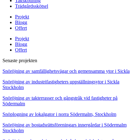
Takskottning
Trädgårdsskötsel
Projekt
Blogg
Offert
Projekt
Blogg
Offert
Senaste projekten
Snöröjning av samfällighetsvägar och gemensamma ytor i Sickla
Snöröjning av industrifastigheters uppställningsytor i Sickla
Stockholm
Snöröjning av takterrasser och gångstråk vid fastigheter på
Södermalm
Snöplogning av lokalgator i norra Södermalm, Stockholm
Snöröjning av bostadsrättsföreningars innergårdar i Södermalm
Stockholm