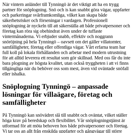
När vintern anländer till Tynningö är det viktigt att ha en trygg
partner för snöplogning. Snö och is kan snabbt göra vägar, uppfarter
och parkeringar svårframkomliga, vilket kan skapa både
säkerhetsrisker och förseningar i vardagen. Professionell
snöplogning är nyckeln till att säkerställa att både privatpersoner och
företag kan röra sig obehindrat även under de tuffaste
vintermånaderna. Vi erbjuder snabb, effektiv och noggrann
snöröjning på hela Tynningö – oavsett om det gäller villatomter,
samfälligheter, företag eller offentliga vägar. Vårt erfarna team har
full koll på lokala förhållanden och arbetar med modern utrustning
för att alltid leverera ett resultat som gör skillnad. Med oss får du inte
bara plogning av högsta kvalitet, utan också tryggheten i att vi finns
tillgängliga när du behöver oss som mest, även vid oväntade snöfall
eller ishalka.
Snöplogning Tynningö – anpassade
lösningar för villaägare, företag och
samfälligheter
På Tynningö kan snövädret slå till snabbt och oväntat, vilket ställer
höga krav på beredskap och flexibilitet. Vår snöplogningstjänst är
utformad för att möta behoven hos både privatpersoner och företag.
Vi tar oss an allt från enskilda uppfarter och gångvägar till större