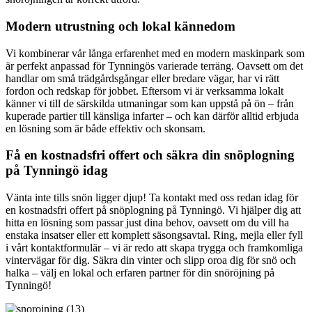
Modern utrustning och lokal kännedom
Vi kombinerar vår långa erfarenhet med en modern maskinpark som
är perfekt anpassad för Tynningös varierade terräng. Oavsett om det
handlar om små trädgårdsgångar eller bredare vägar, har vi rätt
fordon och redskap för jobbet. Eftersom vi är verksamma lokalt
känner vi till de särskilda utmaningar som kan uppstå på ön – från
kuperade partier till känsliga infarter – och kan därför alltid erbjuda
en lösning som är både effektiv och skonsam.
Få en kostnadsfri offert och säkra din snöplogning
på Tynningö idag
Vänta inte tills snön ligger djup! Ta kontakt med oss redan idag för
en kostnadsfri offert på snöplogning på Tynningö. Vi hjälper dig att
hitta en lösning som passar just dina behov, oavsett om du vill ha
enstaka insatser eller ett komplett säsongsavtal. Ring, mejla eller fyll
i vårt kontaktformulär – vi är redo att skapa trygga och framkomliga
vintervägar för dig. Säkra din vinter och slipp oroa dig för snö och
halka – välj en lokal och erfaren partner för din snöröjning på
Tynningö!