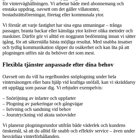
för vinterväghållningen. Vi arbetar både med abonnemang och
enstaka uppdrag, oavsett om det gäller villatomter,
bostadsrättsföreningar, företag eller kommunala ytor.
Vi förstår att varje fastighet har sina egna utmaningar – trånga
passager, branta backar eller känsliga ytor kräver olika metoder och
maskiner. Därför gör vi alltid en noggrann bedömning innan vi sätter
igång, för att säkerställa bästa möjliga resultat. Med snabba insatser
och tydlig kommunikation slipper du osäkerhet och kan lita på att
plogningen utförs när du behöver det som mest.
Flexibla tjänster anpassade efter dina behov
Oavsett om du vill ha regelbunden snöplogning under hela
vintersäsongen eller bara hjälp vid kraftiga snöfall, kan vi skräddarsy
ett upplägg som passar dig. Vi erbjuder exempelvis:
– Snöröjning av infarter och uppfarter
– Plogning av parkeringar och gångvägar
– Isrivning och sandning vid behov
– Jourutryckning vid akuta snöoväder
Vi planerar plogningsrundor utifrån både väderlek och kundens
önskemål, så att du alltid får snabb och effektiv service – även under
besvärliga vinterförhållanden.