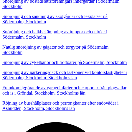
Snöröjning av bostadsrättsföreningars innergårdar i Södermalm
Stockholm
Snöröjning och sandning av skolgårdar och lekplatser på
Södermalm, Stockholm
Snöröjning och halkbekämpning av trappor och entréer i
Södermalm, Stockholm
Nattlig snöröjning av gågator och torgytor på Södermalm,
Stockholm
Snöröjning av cykelbanor och trottoarer på Södermalm, Stockholm
Snöröjning av parkeringsdäck och lastzoner vid kontorsfastigheter i
Södermalm, Stockholm, Stockholms län
Framkomliggörande av garageinfarter och carportar från plogvallar
och is i Gröndal, Stockholm, Stockholms län
Röjning av busshållplatser och perrongkanter efter snöoväder i
Aspudden, Stockholm, Stockholms län