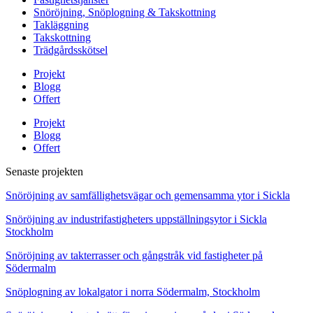
Snöröjning, Snöplogning & Takskottning
Takläggning
Takskottning
Trädgårdsskötsel
Projekt
Blogg
Offert
Projekt
Blogg
Offert
Senaste projekten
Snöröjning av samfällighetsvägar och gemensamma ytor i Sickla
Snöröjning av industrifastigheters uppställningsytor i Sickla
Stockholm
Snöröjning av takterrasser och gångstråk vid fastigheter på
Södermalm
Snöplogning av lokalgator i norra Södermalm, Stockholm