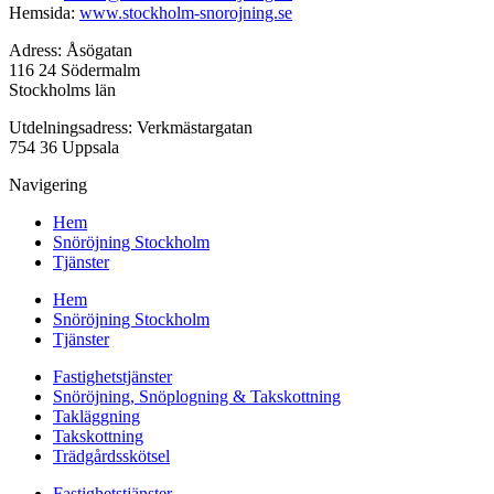
Hemsida:
www.stockholm-snorojning.se
Adress: Åsögatan
116 24 Södermalm
Stockholms län
Utdelningsadress: Verkmästargatan
754 36 Uppsala
Navigering
Hem
Snöröjning Stockholm
Tjänster
Hem
Snöröjning Stockholm
Tjänster
Fastighetstjänster
Snöröjning, Snöplogning & Takskottning
Takläggning
Takskottning
Trädgårdsskötsel
Fastighetstjänster