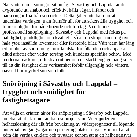
När vintern och snön gör sitt intåg i Sävastby och Lappdal är det
avgörande att snabbt och effektivt hålla vägar, infarter och
parkeringar fria från snö och is. Detta gäller inte bara för att
underlätta vardagen, utan framför allt för att säkerställa trygghet och
framkomlighet för både boende och företag. Vi erbjuder
professionell snöplogning i Sävastby och Lappdal med fokus på
pålitlighet, punktlighet och kvalitet – så att du slipper oroa dig över
hala ytor, inställda leveranser eller fastkörda bilar. Vårt team har lång
erfarenhet av snöröjning i norrländska förhållanden och anpassar
alltid arbetet efter väder, terräng och kundens specifika behov. Med
moderna maskiner, effektiva rutiner och ett starkt engagemang ser vi
till att din fastighet eller verksamhet förblir tillgänglig hela vintern,
oavsett hur mycket snö som faller.
Snöröjning i Sävastby och Lappdal –
trygghet och smidighet för
fastighetsägare
Att välja en erfaren aktör för snöplogning i Sävastby och Lappdal
innebär att du får mer än bara snöröjda ytor. Vi erbjuder en
helhetslösning där allt från bevakning av väderprognoser till löpande
underhåll av gångvägar och parkeringsplatser ingår. Vårt mål är att
göra din vardag enklare och tryggare genom att ta ett helhetsansvar