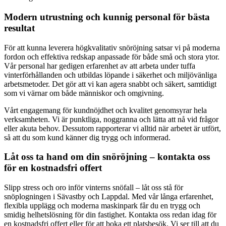
Modern utrustning och kunnig personal för bästa
resultat
För att kunna leverera högkvalitativ snöröjning satsar vi på moderna
fordon och effektiva redskap anpassade för både små och stora ytor.
Vår personal har gedigen erfarenhet av att arbeta under tuffa
vinterförhållanden och utbildas löpande i säkerhet och miljövänliga
arbetsmetoder. Det gör att vi kan agera snabbt och säkert, samtidigt
som vi värnar om både människor och omgivning.
Vårt engagemang för kundnöjdhet och kvalitet genomsyrar hela
verksamheten. Vi är punktliga, noggranna och lätta att nå vid frågor
eller akuta behov. Dessutom rapporterar vi alltid när arbetet är utfört,
så att du som kund känner dig trygg och informerad.
Låt oss ta hand om din snöröjning – kontakta oss
för en kostnadsfri offert
Slipp stress och oro inför vinterns snöfall – låt oss stå för
snöplogningen i Sävastby och Lappdal. Med vår långa erfarenhet,
flexibla upplägg och moderna maskinpark får du en trygg och
smidig helhetslösning för din fastighet. Kontakta oss redan idag för
en kostnadsfri offert eller för att boka ett platsbesök. Vi ser till att du