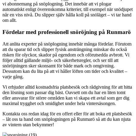
vi abonnemang på snöplogning. Det innebär att vi plogar
automatiskt enligt överenskomna kriterier, till exempel när snödjupet
når en viss nivå. Du slipper själv hålla koll på snöläget – vi tar hand
om allt.
Fördelar med professionell snöröjning på Runmarö
Att anlita experter på snöplogning innebär många fördelar. Förutom
att du sparar tid och slipper fysisk ansträngning minskar du också
risken för olyckor, skador på egendom och oförutsedda avbrott. Vi
följer alltid gällande miljö- och säkerhetsregler, och ser till att
snöröjningen sker skonsamt för både mark och omgivning.
Dessutom kan du lita på att vi håller löften om tider och kvalitet –
varje gång.
Vi erbjuder alltid kostnadsfria platsbesök och rådgivning för att hitta
den lösning som passar dig bäst. Oavsett om du har en liten tomt
eller ansvarar för större områden kan vi skapa ett avtal som ger dig
maximal trygghet och smidighet under hela vintersäsongen.
Kontakta oss redan idag för en offert eller för att boka ett platsbesök
– låt oss ta hand om snöplogningen på Runmarö så att du kan njuta
av vintern utan bekymmer!