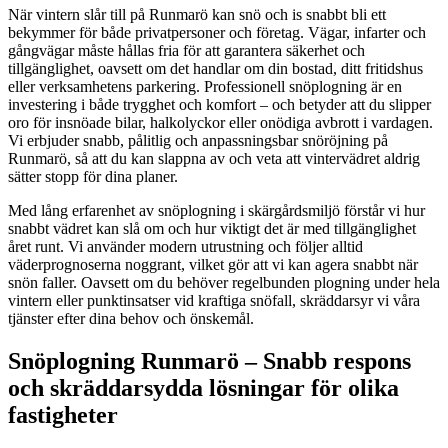
När vintern slår till på Runmarö kan snö och is snabbt bli ett
bekymmer för både privatpersoner och företag. Vägar, infarter och
gångvägar måste hållas fria för att garantera säkerhet och
tillgänglighet, oavsett om det handlar om din bostad, ditt fritidshus
eller verksamhetens parkering. Professionell snöplogning är en
investering i både trygghet och komfort – och betyder att du slipper
oro för insnöade bilar, halkolyckor eller onödiga avbrott i vardagen.
Vi erbjuder snabb, pålitlig och anpassningsbar snöröjning på
Runmarö, så att du kan slappna av och veta att vintervädret aldrig
sätter stopp för dina planer.
Med lång erfarenhet av snöplogning i skärgårdsmiljö förstår vi hur
snabbt vädret kan slå om och hur viktigt det är med tillgänglighet
året runt. Vi använder modern utrustning och följer alltid
väderprognoserna noggrant, vilket gör att vi kan agera snabbt när
snön faller. Oavsett om du behöver regelbunden plogning under hela
vintern eller punktinsatser vid kraftiga snöfall, skräddarsyr vi våra
tjänster efter dina behov och önskemål.
Snöplogning Runmarö – Snabb respons
och skräddarsydda lösningar för olika
fastigheter