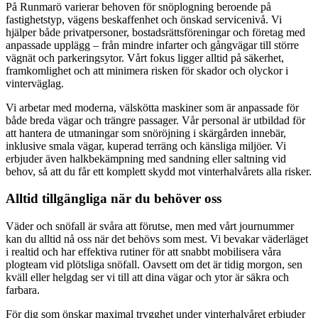
På Runmarö varierar behoven för snöplogning beroende på
fastighetstyp, vägens beskaffenhet och önskad servicenivå. Vi
hjälper både privatpersoner, bostadsrättsföreningar och företag med
anpassade upplägg – från mindre infarter och gångvägar till större
vägnät och parkeringsytor. Vårt fokus ligger alltid på säkerhet,
framkomlighet och att minimera risken för skador och olyckor i
vinterväglag.
Vi arbetar med moderna, välskötta maskiner som är anpassade för
både breda vägar och trängre passager. Vår personal är utbildad för
att hantera de utmaningar som snöröjning i skärgården innebär,
inklusive smala vägar, kuperad terräng och känsliga miljöer. Vi
erbjuder även halkbekämpning med sandning eller saltning vid
behov, så att du får ett komplett skydd mot vinterhalvårets alla risker.
Alltid tillgängliga när du behöver oss
Väder och snöfall är svåra att förutse, men med vårt journummer
kan du alltid nå oss när det behövs som mest. Vi bevakar väderläget
i realtid och har effektiva rutiner för att snabbt mobilisera våra
plogteam vid plötsliga snöfall. Oavsett om det är tidig morgon, sen
kväll eller helgdag ser vi till att dina vägar och ytor är säkra och
farbara.
För dig som önskar maximal trygghet under vinterhalvåret erbjuder