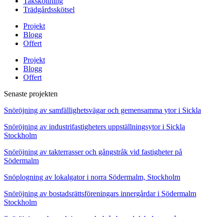
Takskottning
Trädgårdsskötsel
Projekt
Blogg
Offert
Projekt
Blogg
Offert
Senaste projekten
Snöröjning av samfällighetsvägar och gemensamma ytor i Sickla
Snöröjning av industrifastigheters uppställningsytor i Sickla
Stockholm
Snöröjning av takterrasser och gångstråk vid fastigheter på
Södermalm
Snöplogning av lokalgator i norra Södermalm, Stockholm
Snöröjning av bostadsrättsföreningars innergårdar i Södermalm
Stockholm