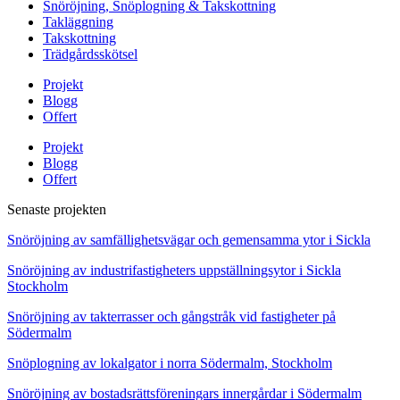
Snöröjning, Snöplogning & Takskottning
Takläggning
Takskottning
Trädgårdsskötsel
Projekt
Blogg
Offert
Projekt
Blogg
Offert
Senaste projekten
Snöröjning av samfällighetsvägar och gemensamma ytor i Sickla
Snöröjning av industrifastigheters uppställningsytor i Sickla
Stockholm
Snöröjning av takterrasser och gångstråk vid fastigheter på
Södermalm
Snöplogning av lokalgator i norra Södermalm, Stockholm
Snöröjning av bostadsrättsföreningars innergårdar i Södermalm