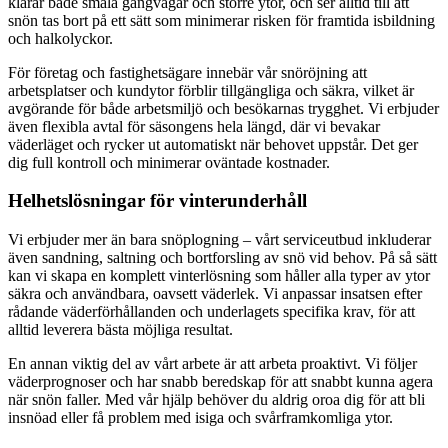
klarar både smala gångvägar och större ytor, och ser alltid till att
snön tas bort på ett sätt som minimerar risken för framtida isbildning
och halkolyckor.
För företag och fastighetsägare innebär vår snöröjning att
arbetsplatser och kundytor förblir tillgängliga och säkra, vilket är
avgörande för både arbetsmiljö och besökarnas trygghet. Vi erbjuder
även flexibla avtal för säsongens hela längd, där vi bevakar
väderläget och rycker ut automatiskt när behovet uppstår. Det ger
dig full kontroll och minimerar oväntade kostnader.
Helhetslösningar för vinterunderhåll
Vi erbjuder mer än bara snöplogning – vårt serviceutbud inkluderar
även sandning, saltning och bortforsling av snö vid behov. På så sätt
kan vi skapa en komplett vinterlösning som håller alla typer av ytor
säkra och användbara, oavsett väderlek. Vi anpassar insatsen efter
rådande väderförhållanden och underlagets specifika krav, för att
alltid leverera bästa möjliga resultat.
En annan viktig del av vårt arbete är att arbeta proaktivt. Vi följer
väderprognoser och har snabb beredskap för att snabbt kunna agera
när snön faller. Med vår hjälp behöver du aldrig oroa dig för att bli
insnöad eller få problem med isiga och svårframkomliga ytor.