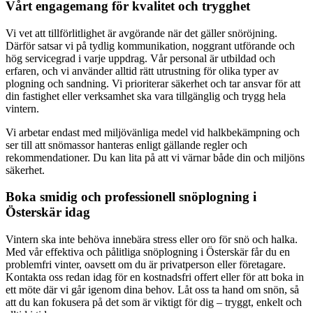
Vårt engagemang för kvalitet och trygghet
Vi vet att tillförlitlighet är avgörande när det gäller snöröjning.
Därför satsar vi på tydlig kommunikation, noggrant utförande och
hög servicegrad i varje uppdrag. Vår personal är utbildad och
erfaren, och vi använder alltid rätt utrustning för olika typer av
plogning och sandning. Vi prioriterar säkerhet och tar ansvar för att
din fastighet eller verksamhet ska vara tillgänglig och trygg hela
vintern.
Vi arbetar endast med miljövänliga medel vid halkbekämpning och
ser till att snömassor hanteras enligt gällande regler och
rekommendationer. Du kan lita på att vi värnar både din och miljöns
säkerhet.
Boka smidig och professionell snöplogning i
Österskär idag
Vintern ska inte behöva innebära stress eller oro för snö och halka.
Med vår effektiva och pålitliga snöplogning i Österskär får du en
problemfri vinter, oavsett om du är privatperson eller företagare.
Kontakta oss redan idag för en kostnadsfri offert eller för att boka in
ett möte där vi går igenom dina behov. Låt oss ta hand om snön, så
att du kan fokusera på det som är viktigt för dig – tryggt, enkelt och