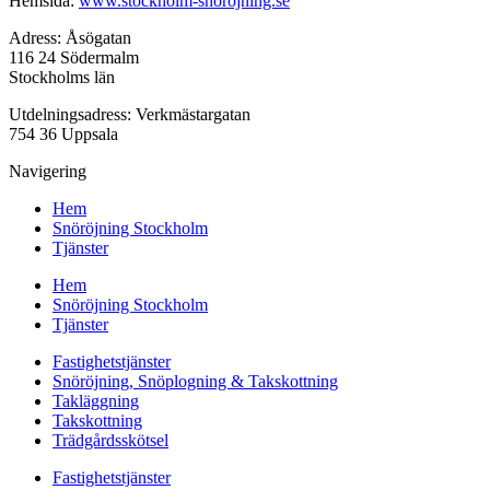
Hemsida:
www.stockholm-snorojning.se
Adress: Åsögatan
116 24 Södermalm
Stockholms län
Utdelningsadress: Verkmästargatan
754 36 Uppsala
Navigering
Hem
Snöröjning Stockholm
Tjänster
Hem
Snöröjning Stockholm
Tjänster
Fastighetstjänster
Snöröjning, Snöplogning & Takskottning
Takläggning
Takskottning
Trädgårdsskötsel
Fastighetstjänster