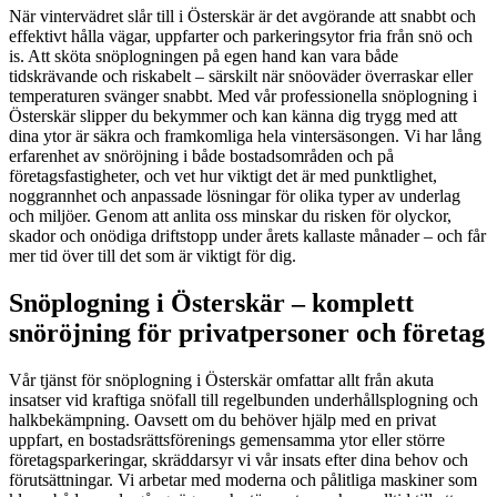
När vintervädret slår till i Österskär är det avgörande att snabbt och
effektivt hålla vägar, uppfarter och parkeringsytor fria från snö och
is. Att sköta snöplogningen på egen hand kan vara både
tidskrävande och riskabelt – särskilt när snöoväder överraskar eller
temperaturen svänger snabbt. Med vår professionella snöplogning i
Österskär slipper du bekymmer och kan känna dig trygg med att
dina ytor är säkra och framkomliga hela vintersäsongen. Vi har lång
erfarenhet av snöröjning i både bostadsområden och på
företagsfastigheter, och vet hur viktigt det är med punktlighet,
noggrannhet och anpassade lösningar för olika typer av underlag
och miljöer. Genom att anlita oss minskar du risken för olyckor,
skador och onödiga driftstopp under årets kallaste månader – och får
mer tid över till det som är viktigt för dig.
Snöplogning i Österskär – komplett
snöröjning för privatpersoner och företag
Vår tjänst för snöplogning i Österskär omfattar allt från akuta
insatser vid kraftiga snöfall till regelbunden underhållsplogning och
halkbekämpning. Oavsett om du behöver hjälp med en privat
uppfart, en bostadsrättsförenings gemensamma ytor eller större
företagsparkeringar, skräddarsyr vi vår insats efter dina behov och
förutsättningar. Vi arbetar med moderna och pålitliga maskiner som