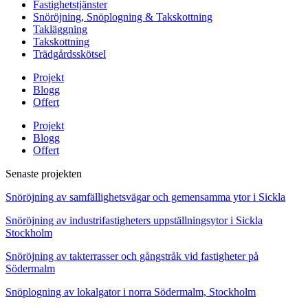
Fastighetstjänster
Snöröjning, Snöplogning & Takskottning
Takläggning
Takskottning
Trädgårdsskötsel
Projekt
Blogg
Offert
Projekt
Blogg
Offert
Senaste projekten
Snöröjning av samfällighetsvägar och gemensamma ytor i Sickla
Snöröjning av industrifastigheters uppställningsytor i Sickla
Stockholm
Snöröjning av takterrasser och gångstråk vid fastigheter på
Södermalm
Snöplogning av lokalgator i norra Södermalm, Stockholm