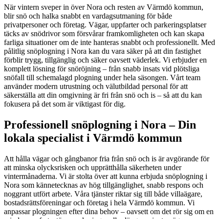
När vintern sveper in över Nora och resten av Värmdö kommun,
blir snö och halka snabbt en vardagsutmaning för både
privatpersoner och företag. Vägar, uppfarter och parkeringsplatser
täcks av snödrivor som försvårar framkomligheten och kan skapa
farliga situationer om de inte hanteras snabbt och professionellt. Med
pålitlig snöplogning i Nora kan du vara säker på att din fastighet
förblir trygg, tillgänglig och säker oavsett väderlek. Vi erbjuder en
komplett lösning för snöröjning – från snabb insats vid plötsliga
snöfall till schemalagd plogning under hela säsongen. Vårt team
använder modern utrustning och välutbildad personal för att
säkerställa att din omgivning är fri från snö och is – så att du kan
fokusera på det som är viktigast för dig.
Professionell snöplogning i Nora – Din
lokala specialist i Värmdö kommun
Att hålla vägar och gångbanor fria från snö och is är avgörande för
att minska olycksrisken och upprätthålla säkerheten under
vintermånaderna. Vi är stolta över att kunna erbjuda snöplogning i
Nora som kännetecknas av hög tillgänglighet, snabb respons och
noggrant utfört arbete. Våra tjänster riktar sig till både villaägare,
bostadsrättsföreningar och företag i hela Värmdö kommun. Vi
anpassar plogningen efter dina behov – oavsett om det rör sig om en