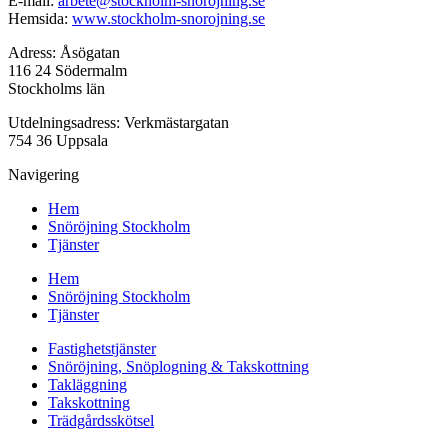
E-mail:
arbete@stockholm-snorojning.se
Hemsida:
www.stockholm-snorojning.se
Adress: Åsögatan
116 24 Södermalm
Stockholms län
Utdelningsadress: Verkmästargatan
754 36 Uppsala
Navigering
Hem
Snöröjning Stockholm
Tjänster
Hem
Snöröjning Stockholm
Tjänster
Fastighetstjänster
Snöröjning, Snöplogning & Takskottning
Takläggning
Takskottning
Trädgårdsskötsel