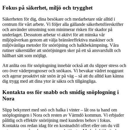
Fokus på säkerhet, miljö och trygghet
Säkerheten för dig, dina besökare och medarbetare står alltid i
centrum för vårt arbete. Vi följer alla gällande säkerhetsföreskrifter
och använder utrustning som minimerar risken för skador på
underlaget. Dessutom arbetar vi aktivt för att minska vår
miljöpåverkan genom att välja bränsleeffektiva maskiner och
miljövänliga metoder för snöröjning och halkbekämpning. Våra
rutiner säkerställer att snöröjningen sker på ett så ansvarsfullt och
hållbart sätt som möjligt.
Att anlita oss för snöplogning innebär också att du slipper stress och
oro över väderprognoser och snökaos. Vi bevakar vädret noggrant
och agerar proaktivt när snön är på väg – så att du alltid kan känna
dig trygg med att dina ytor är säkra och tillgängliga.
Kontakta oss för snabb och smidig snöplogning i
Nora
Slipp bekymret med snö och halka i vinter – låt oss ta hand om
snöplogningen i Nora och resten av Värmdö kommun. Vi erbjuder
pålitlig och effektiv snöröjning med kundens behov i fokus.
Kontakta oss redan idag för en kostnadsfri offert eller om du vill