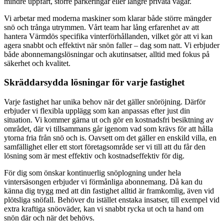
mindre uppfart, större parkeringar eller längre privata vägar.
Vi arbetar med moderna maskiner som klarar både större mängder
snö och trånga utrymmen. Vårt team har lång erfarenhet av att
hantera Värmdös specifika vinterförhållanden, vilket gör att vi kan
agera snabbt och effektivt när snön faller – dag som natt. Vi erbjuder
både abonnemangslösningar och akutinsatser, alltid med fokus på
säkerhet och kvalitet.
Skräddarsydda lösningar för varje fastighet
Varje fastighet har unika behov när det gäller snöröjning. Därför
erbjuder vi flexibla upplägg som kan anpassas efter just din
situation. Vi kommer gärna ut och gör en kostnadsfri besiktning av
området, där vi tillsammans går igenom vad som krävs för att hålla
ytorna fria från snö och is. Oavsett om det gäller en enskild villa, en
samfällighet eller ett stort företagsområde ser vi till att du får den
lösning som är mest effektiv och kostnadseffektiv för dig.
För dig som önskar kontinuerlig snöplogning under hela
vintersäsongen erbjuder vi förmånliga abonnemang. Då kan du
känna dig trygg med att din fastighet alltid är framkomlig, även vid
plötsliga snöfall. Behöver du istället enstaka insatser, till exempel vid
extra kraftiga snöoväder, kan vi snabbt rycka ut och ta hand om
snön där och när det behövs.