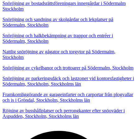
Snöröjning av bostadsrättsföreningars innergårdar i Södermalm
Stockholm
Snöröjning och sandning av skolgårdar och lekplatser på
Södermalm, Stockholm
Snöröjning och halkbekämpning av trappor och entréer i
Södermalm, Stockholm
Nattlig snöröjning av gågator och torgytor på Södermalm,
Stockholm
Snöröjning av cykelbanor och trottoarer på Södermalm, Stockholm
Snöröjning av parkeringsdäck och lastzoner vid kontorsfastigheter i
Södermalm, Stockholm, Stockholms län
Framkomliggörande av garageinfarter och carportar från plogvallar
och is i Gröndal, Stockholm, Stockholms län
Röjning av busshållplatser och perrongkanter efter snöoväder i
Aspudden, Stockholm, Stockholms län