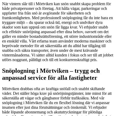
När vintern slår till i Mörtviken kan snön snabbt skapa problem för
både privatpersoner och företag. Att hålla vägar, parkeringar och
uppfarter fria från snö är avgörande för säkerheten och
framkomligheten. Med professionell snöplogning får du inte bara en
tryggare miljö – du sparar också tid, energi och undviker dyra
skador som kan uppstå om snön får ligga kvar. Vi erbjuder snabb
och effektiv snöröjning anpassad efter dina behov, oavsett om det
gäller en mindre bostadsrättsförening, ett större industriområde eller
en enskild villa. Vårt erfarna team använder moderna maskiner och
beprövade metoder för att säkerställa att du alltid har tillgång till
snabba och säkra transporter, även under de mest krävande
vintermånaderna. Vi sätter alltid kunden i fokus och ser till att jobbet
utförs noggrant, pålitligt och till ett konkurrenskraftigt pris.
Snöplogning i Mörtviken – trygg och
anpassad service för alla fastigheter
Mörtviken drabbas ofta av kraftiga snöfall och snabbt skiftande
väder. Det ställer höga krav på snöröjningstjänster, inte minst för att
säkerställa att vägar och gångbanor förblir trafiksäkra. Med vår
snöplogning i Mörtviken får du en flexibel lösning där vi anpassar
insatsen efter just dina förutsättningar och önskemål. Vi erbjuder
både löpande abonnemang och akututryckningar för plötsliga