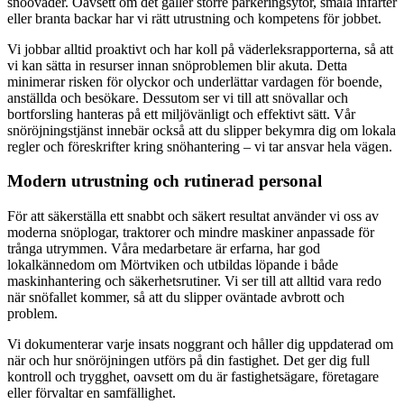
snöoväder. Oavsett om det gäller större parkeringsytor, smala infarter
eller branta backar har vi rätt utrustning och kompetens för jobbet.
Vi jobbar alltid proaktivt och har koll på väderleksrapporterna, så att
vi kan sätta in resurser innan snöproblemen blir akuta. Detta
minimerar risken för olyckor och underlättar vardagen för boende,
anställda och besökare. Dessutom ser vi till att snövallar och
bortforsling hanteras på ett miljövänligt och effektivt sätt. Vår
snöröjningstjänst innebär också att du slipper bekymra dig om lokala
regler och föreskrifter kring snöhantering – vi tar ansvar hela vägen.
Modern utrustning och rutinerad personal
För att säkerställa ett snabbt och säkert resultat använder vi oss av
moderna snöplogar, traktorer och mindre maskiner anpassade för
trånga utrymmen. Våra medarbetare är erfarna, har god
lokalkännedom om Mörtviken och utbildas löpande i både
maskinhantering och säkerhetsrutiner. Vi ser till att alltid vara redo
när snöfallet kommer, så att du slipper oväntade avbrott och
problem.
Vi dokumenterar varje insats noggrant och håller dig uppdaterad om
när och hur snöröjningen utförs på din fastighet. Det ger dig full
kontroll och trygghet, oavsett om du är fastighetsägare, företagare
eller förvaltar en samfällighet.