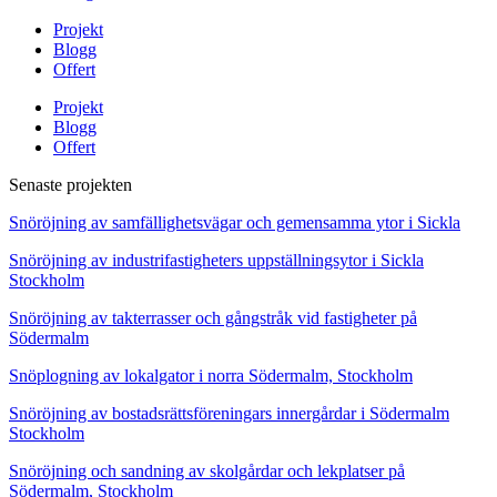
Projekt
Blogg
Offert
Projekt
Blogg
Offert
Senaste projekten
Snöröjning av samfällighetsvägar och gemensamma ytor i Sickla
Snöröjning av industrifastigheters uppställningsytor i Sickla
Stockholm
Snöröjning av takterrasser och gångstråk vid fastigheter på
Södermalm
Snöplogning av lokalgator i norra Södermalm, Stockholm
Snöröjning av bostadsrättsföreningars innergårdar i Södermalm
Stockholm
Snöröjning och sandning av skolgårdar och lekplatser på
Södermalm, Stockholm