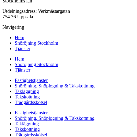
Stockholms län
Utdelningsadress: Verkmästargatan
754 36 Uppsala
Navigering
Hem
Snöröjning Stockholm
Tjänster
Hem
Snöröjning Stockholm
Tjänster
Fastighetstjänster
Snöröjning, Snöplogning & Takskottning
Takläggning
Takskottning
Trädgårdsskötsel
Fastighetstjänster
Snöröjning, Snöplogning & Takskottning
Takläggning
Takskottning
Trädgårdsskötsel