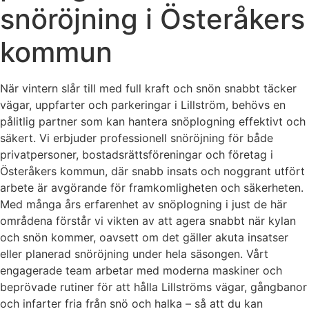
snöröjning i Österåkers
kommun
När vintern slår till med full kraft och snön snabbt täcker
vägar, uppfarter och parkeringar i Lillström, behövs en
pålitlig partner som kan hantera snöplogning effektivt och
säkert. Vi erbjuder professionell snöröjning för både
privatpersoner, bostadsrättsföreningar och företag i
Österåkers kommun, där snabb insats och noggrant utfört
arbete är avgörande för framkomligheten och säkerheten.
Med många års erfarenhet av snöplogning i just de här
områdena förstår vi vikten av att agera snabbt när kylan
och snön kommer, oavsett om det gäller akuta insatser
eller planerad snöröjning under hela säsongen. Vårt
engagerade team arbetar med moderna maskiner och
beprövade rutiner för att hålla Lillströms vägar, gångbanor
och infarter fria från snö och halka – så att du kan