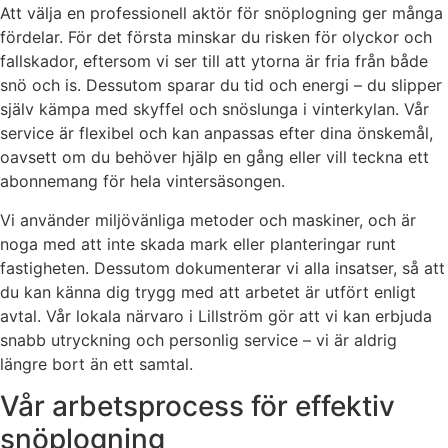
Att välja en professionell aktör för snöplogning ger många
fördelar. För det första minskar du risken för olyckor och
fallskador, eftersom vi ser till att ytorna är fria från både
snö och is. Dessutom sparar du tid och energi – du slipper
själv kämpa med skyffel och snöslunga i vinterkylan. Vår
service är flexibel och kan anpassas efter dina önskemål,
oavsett om du behöver hjälp en gång eller vill teckna ett
abonnemang för hela vintersäsongen.
Vi använder miljövänliga metoder och maskiner, och är
noga med att inte skada mark eller planteringar runt
fastigheten. Dessutom dokumenterar vi alla insatser, så att
du kan känna dig trygg med att arbetet är utfört enligt
avtal. Vår lokala närvaro i Lillström gör att vi kan erbjuda
snabb utryckning och personlig service – vi är aldrig
längre bort än ett samtal.
Vår arbetsprocess för effektiv
snöplogning