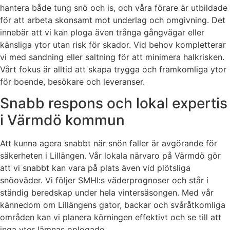
hantera både tung snö och is, och våra förare är utbildade
för att arbeta skonsamt mot underlag och omgivning. Det
innebär att vi kan ploga även trånga gångvägar eller
känsliga ytor utan risk för skador. Vid behov kompletterar
vi med sandning eller saltning för att minimera halkrisken.
Vårt fokus är alltid att skapa trygga och framkomliga ytor
för boende, besökare och leveranser.
Snabb respons och lokal expertis
i Värmdö kommun
Att kunna agera snabbt när snön faller är avgörande för
säkerheten i Lillängen. Vår lokala närvaro på Värmdö gör
att vi snabbt kan vara på plats även vid plötsliga
snöoväder. Vi följer SMHI:s väderprognoser och står i
ständig beredskap under hela vintersäsongen. Med vår
kännedom om Lillängens gator, backar och svåråtkomliga
områden kan vi planera körningen effektivt och se till att
inga ytor lämnas oplogade.