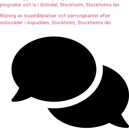
plogvallar och is i Gröndal, Stockholm, Stockholms län
Röjning av busshållplatser och perrongkanter efter
snöoväder i Aspudden, Stockholm, Stockholms län