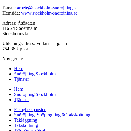
E-mail:
arbete@stockholm-snorojning.se
Hemsida:
www.stockholm-snorojning.se
Adress: Åsögatan
116 24 Södermalm
Stockholms län
Utdelningsadress: Verkmästargatan
754 36 Uppsala
Navigering
Hem
Snöröjning Stockholm
Tjänster
Hem
Snöröjning Stockholm
Tjänster
Fastighetstjänster
Snöröjning, Snöplogning & Takskottning
Takläggning
Takskottning
Trädgårdsskötsel