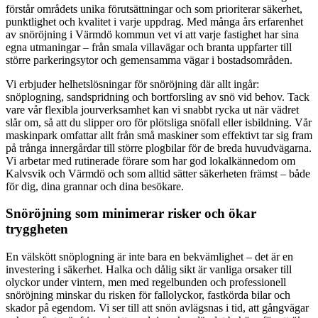
förstår områdets unika förutsättningar och som prioriterar säkerhet,
punktlighet och kvalitet i varje uppdrag. Med många års erfarenhet
av snöröjning i Värmdö kommun vet vi att varje fastighet har sina
egna utmaningar – från smala villavägar och branta uppfarter till
större parkeringsytor och gemensamma vägar i bostadsområden.
Vi erbjuder helhetslösningar för snöröjning där allt ingår:
snöplogning, sandspridning och bortforsling av snö vid behov. Tack
vare vår flexibla jourverksamhet kan vi snabbt rycka ut när vädret
slår om, så att du slipper oro för plötsliga snöfall eller isbildning. Vår
maskinpark omfattar allt från små maskiner som effektivt tar sig fram
på trånga innergårdar till större plogbilar för de breda huvudvägarna.
Vi arbetar med rutinerade förare som har god lokalkännedom om
Kalvsvik och Värmdö och som alltid sätter säkerheten främst – både
för dig, dina grannar och dina besökare.
Snöröjning som minimerar risker och ökar
tryggheten
En välskött snöplogning är inte bara en bekvämlighet – det är en
investering i säkerhet. Halka och dålig sikt är vanliga orsaker till
olyckor under vintern, men med regelbunden och professionell
snöröjning minskar du risken för fallolyckor, fastkörda bilar och
skador på egendom. Vi ser till att snön avlägsnas i tid, att gångvägar