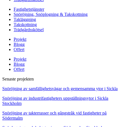
Fastighetstjänster
Snöröjning, Snöplogning & Takskottning
Takläggning
Takskottning
Trädgårdsskötsel
Projekt
Blogg
Offert
Projekt
Blogg
Offert
Senaste projekten
Snöröjning av samfällighetsvägar och gemensamma ytor i Sickla
Snöröjning av industrifastigheters uppställningsytor i Sickla
Stockholm
Snöröjning av takterrasser och gångstråk vid fastigheter på
Södermalm