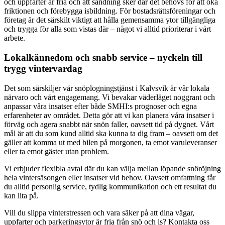
och uppfarter är fria och att sandning sker där det behövs för att öka
friktionen och förebygga isbildning. För bostadsrättsföreningar och
företag är det särskilt viktigt att hålla gemensamma ytor tillgängliga
och trygga för alla som vistas där – något vi alltid prioriterar i vårt
arbete.
Lokalkännedom och snabb service – nyckeln till
trygg vintervardag
Det som särskiljer vår snöplogningstjänst i Kalvsvik är vår lokala
närvaro och vårt engagemang. Vi bevakar väderläget noggrant och
anpassar våra insatser efter både SMHI:s prognoser och egna
erfarenheter av området. Detta gör att vi kan planera våra insatser i
förväg och agera snabbt när snön faller, oavsett tid på dygnet. Vårt
mål är att du som kund alltid ska kunna ta dig fram – oavsett om det
gäller att komma ut med bilen på morgonen, ta emot varuleveranser
eller ta emot gäster utan problem.
Vi erbjuder flexibla avtal där du kan välja mellan löpande snöröjning
hela vintersäsongen eller insatser vid behov. Oavsett omfattning får
du alltid personlig service, tydlig kommunikation och ett resultat du
kan lita på.
Vill du slippa vinterstressen och vara säker på att dina vägar,
uppfarter och parkeringsytor är fria från snö och is? Kontakta oss