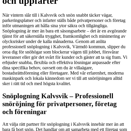
och uppfarter
När vintern slår till i Kalvsvik och snön snabbt täcker vägar,
parkeringsplatser och infarter ställs både privatpersoner och företag
inför utmaningen att hålla sina ytor säkra och tillgängliga.
Snöplogning är mer än bara ett säsongsarbete – det är en avgörande
tjänst för att säkerställa trygghet, framkomlighet och minimering av
olycksrisker under de kalla månaderna. Genom att anlita
professionell snöplogning i Kalvsvik, Värmdö kommun, slipper du
oroa dig för snöhögar som blockerar vägen till jobbet, försvårar
leveranser eller gör det svårt för kunder och gäster att ta sig fram. Vi
erbjuder snabba, flexibla och effektiva lösningar anpassade efter
dina specifika behov, oavsett om du är villaägare,
bostadsrättsförening eller företagare. Med vår erfarenhet, moderna
maskinpark och lokala kännedom ser vi till att snöröjningen alltid
sker i rätt tid och med högsta kvalitet.
Snöplogning Kalvsvik – Professionell
snöröjning för privatpersoner, företag
och föreningar
Att välja rätt partner för snöplogning i Kalvsvik innebär mer än att
bara få bort snön. Det handlar om att samarbeta med ett företag som