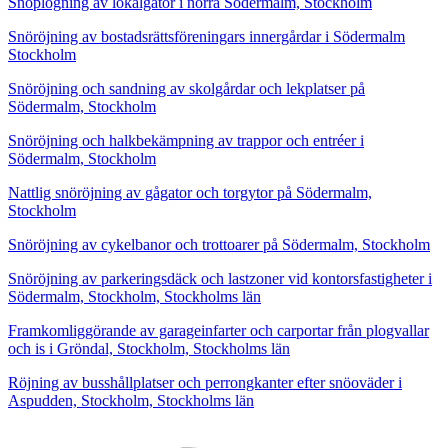
Snöplogning av lokalgator i norra Södermalm, Stockholm
Snöröjning av bostadsrättsföreningars innergårdar i Södermalm
Stockholm
Snöröjning och sandning av skolgårdar och lekplatser på
Södermalm, Stockholm
Snöröjning och halkbekämpning av trappor och entréer i
Södermalm, Stockholm
Nattlig snöröjning av gågator och torgytor på Södermalm,
Stockholm
Snöröjning av cykelbanor och trottoarer på Södermalm, Stockholm
Snöröjning av parkeringsdäck och lastzoner vid kontorsfastigheter i
Södermalm, Stockholm, Stockholms län
Framkomliggörande av garageinfarter och carportar från plogvallar
och is i Gröndal, Stockholm, Stockholms län
Röjning av busshållplatser och perrongkanter efter snöoväder i
Aspudden, Stockholm, Stockholms län