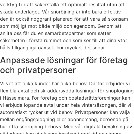
verktyg för att säkerställa ett optimalt resultat utan att
skada underlaget. Vår snöröjning är inte bara effektiv –
den är också noggrant planerad för att vara så skonsam
som möjligt mot både miljö och egendom. Genom att
anlita oss får du en samarbetspartner som sätter
säkerheten i första rummet och som ser till att dina ytor
hålls tillgängliga oavsett hur mycket det snöar.
Anpassade lösningar för företag
och privatpersoner
Vi vet att olika kunder har olika behov. Därför erbjuder vi
flexibla avtal och skräddarsydda lösningar för snöplogning
i Hässelmara. För företag och bostadsrättsföreningar kan
vi erbjuda löpande avtal under hela vintersäsongen, där vi
automatiskt rycker ut vid behov. Privatpersoner kan välja
mellan engångsplogning eller abonnemang, beroende på
hur ofta snöröjning behövs. Med vår digitala bevakning av
väderläget kan vi planera insatser i god tid och agera