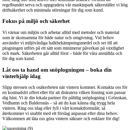
regelbundet serva och uppgradera vår maskinpark säkerställer vi hög
driftsäkerhet och minimala störningar för dig som kund.
Fokus på miljö och säkerhet
Vi värnar om miljön och arbetar alltid med metoder och material
som är skonsamma för både natur och omgivning. Vid behov
använder vi miljövänliga halkbekämpningsmedel och ser till att
plogningen utförs på ett sätt som minimerar påverkan på växtlighet
och mark. Säkerheten går alltid först – både för våra anställda och
för dig som kund.
Låt oss ta hand om snöplogningen – boka din
vinterhjälp idag
Slipp stressen och osäkerheten när vintern kommer. Kontakta oss för
en kostnadsfri offert eller för att diskutera vilken lösning som passar
dig bäst. Vi är din lokala partner för pålitlig snöplogning i Grönskan,
Vedhamn och Baldersnäs – så att du kan känna dig trygg hela
vintern. Ring oss idag eller fyll i vårt kontaktformulär, så
återkommer vi snabbt med ett förslag anpassat efter dina behov.
Välkommen att låta oss göra vintern säkrare och enklare för dig!