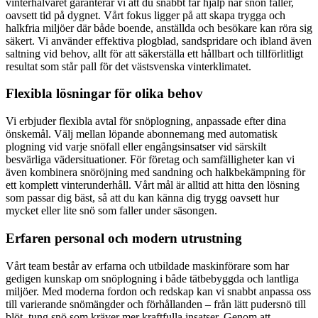
vinterhalvåret garanterar vi att du snabbt får hjälp när snön faller,
oavsett tid på dygnet. Vårt fokus ligger på att skapa trygga och
halkfria miljöer där både boende, anställda och besökare kan röra sig
säkert. Vi använder effektiva plogblad, sandspridare och ibland även
saltning vid behov, allt för att säkerställa ett hållbart och tillförlitligt
resultat som står pall för det västsvenska vinterklimatet.
Flexibla lösningar för olika behov
Vi erbjuder flexibla avtal för snöplogning, anpassade efter dina
önskemål. Välj mellan löpande abonnemang med automatisk
plogning vid varje snöfall eller engångsinsatser vid särskilt
besvärliga vädersituationer. För företag och samfälligheter kan vi
även kombinera snöröjning med sandning och halkbekämpning för
ett komplett vinterunderhåll. Vårt mål är alltid att hitta den lösning
som passar dig bäst, så att du kan känna dig trygg oavsett hur
mycket eller lite snö som faller under säsongen.
Erfaren personal och modern utrustning
Vårt team består av erfarna och utbildade maskinförare som har
gedigen kunskap om snöplogning i både tätbebyggda och lantliga
miljöer. Med moderna fordon och redskap kan vi snabbt anpassa oss
till varierande snömängder och förhållanden – från lätt pudersnö till
blöt, tung snö som kräver mer kraftfulla insatser. Genom att