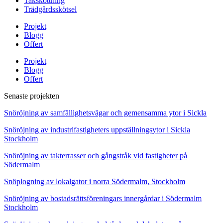
Takskottning
Trädgårdsskötsel
Projekt
Blogg
Offert
Projekt
Blogg
Offert
Senaste projekten
Snöröjning av samfällighetsvägar och gemensamma ytor i Sickla
Snöröjning av industrifastigheters uppställningsytor i Sickla
Stockholm
Snöröjning av takterrasser och gångstråk vid fastigheter på
Södermalm
Snöplogning av lokalgator i norra Södermalm, Stockholm
Snöröjning av bostadsrättsföreningars innergårdar i Södermalm
Stockholm