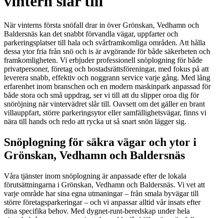
vintern slår till
När vinterns första snöfall drar in över Grönskan, Vedhamn och
Baldersnäs kan det snabbt förvandla vägar, uppfarter och
parkeringsplatser till hala och svårframkomliga områden. Att hålla
dessa ytor fria från snö och is är avgörande för både säkerheten och
framkomligheten. Vi erbjuder professionell snöplogning för både
privatpersoner, företag och bostadsrättsföreningar, med fokus på att
leverera snabb, effektiv och noggrann service varje gång. Med lång
erfarenhet inom branschen och en modern maskinpark anpassad för
både stora och små uppdrag, ser vi till att du slipper oroa dig för
snöröjning när vintervädret slår till. Oavsett om det gäller en brant
villauppfart, större parkeringsytor eller samfällighetsvägar, finns vi
nära till hands och redo att rycka ut så snart snön lägger sig.
Snöplogning för säkra vägar och ytor i
Grönskan, Vedhamn och Baldersnäs
Våra tjänster inom snöplogning är anpassade efter de lokala
förutsättningarna i Grönskan, Vedhamn och Baldersnäs. Vi vet att
varje område har sina egna utmaningar – från smala byvägar till
större företagsparkeringar – och vi anpassar alltid vår insats efter
dina specifika behov. Med dygnet-runt-beredskap under hela