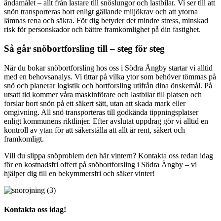
ändamålet – allt från lastare till snöslungor och lastbilar. Vi ser till att
snön transporteras bort enligt gällande miljökrav och att ytorna
lämnas rena och säkra. För dig betyder det mindre stress, minskad
risk för personskador och bättre framkomlighet på din fastighet.
Så går snöbortforsling till – steg för steg
När du bokar snöbortforsling hos oss i Södra Ängby startar vi alltid
med en behovsanalys. Vi tittar på vilka ytor som behöver tömmas på
snö och planerar logistik och bortforsling utifrån dina önskemål. På
utsatt tid kommer våra maskinförare och lastbilar till platsen och
forslar bort snön på ett säkert sätt, utan att skada mark eller
omgivning. All snö transporteras till godkända tippningsplatser
enligt kommunens riktlinjer. Efter avslutat uppdrag gör vi alltid en
kontroll av ytan för att säkerställa att allt är rent, säkert och
framkomligt.
Vill du slippa snöproblem den här vintern? Kontakta oss redan idag
för en kostnadsfri offert på snöbortforsling i Södra Ängby – vi
hjälper dig till en bekymmersfri och säker vinter!
Kontakta oss idag!