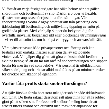
Vi förstår att varje fastighetsägare har olika behov när det gäller
snöröjning och bortforsling av snö. Därför erbjuder vi flexibla
tjänster som anpassas efter just dina förutsättningar. Vår
snöbortforsling i Södra Ängby omfattar allt från planering och
tidsbokning till bortforsling och miljövänlig tippning av snön på
godkända platser. Med vår hjälp slipper du bekymra dig för
överfulla snövallar, begränsad sikt eller blockerade utrymningsvägar
– vi ser till att snön tas om hand på ett tryggt och ansvarsfullt sätt.
Våra tjänster passar både privatpersoner och företag och kan
beställas som enstaka insatser eller som del av ett löpande
vinteravtal. Vi hjälper dig gärna att göra en kostnadsfri bedömning
av dina behov, så att du får rätt nivå på snöbortforslingen och slipper
betala för mer än vad som behövs. Vår personal är utbildad inom
säker snöröjning och arbetar alltid med fokus på att minimera risker
för olyckor och skador på egendom.
Varför låta proffs sköta snöbortforslingen?
Att själv försöka forsla bort stora mängder snö är både tidskrävande
och tungt. De flesta saknar dessutom rätt utrustning för att få jobbet
gjort på ett säkert sätt. Professionell snöbortforsling innebär att
arbetet utförs snabbt och effektivt med maskiner anpassade för