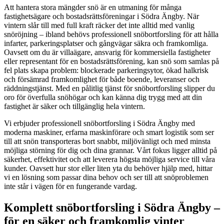
Att hantera stora mängder snö är en utmaning för många
fastighetsägare och bostadsrättsföreningar i Södra Ängby. När
vintern slår till med full kraft räcker det inte alltid med vanlig
snöröjning – ibland behövs professionell snöbortforsling för att hålla
infarter, parkeringsplatser och gångvägar säkra och framkomliga.
Oavsett om du är villaägare, ansvarig för kommersiella fastigheter
eller representant för en bostadsrättsförening, kan snö som samlas på
fel plats skapa problem: blockerade parkeringsytor, ökad halkrisk
och försämrad framkomlighet för både boende, leveranser och
räddningstjänst. Med en pålitlig tjänst för snöbortforsling slipper du
oro för överfulla snöhögar och kan känna dig trygg med att din
fastighet är säker och tillgänglig hela vintern.
Vi erbjuder professionell snöbortforsling i Södra Ängby med
moderna maskiner, erfarna maskinförare och smart logistik som ser
till att snön transporteras bort snabbt, miljövänligt och med minsta
möjliga störning för dig och dina grannar. Vårt fokus ligger alltid på
säkerhet, effektivitet och att leverera högsta möjliga service till våra
kunder. Oavsett hur stor eller liten yta du behöver hjälp med, hittar
vi en lösning som passar dina behov och ser till att snöproblemen
inte står i vägen för en fungerande vardag.
Komplett snöbortforsling i Södra Ängby –
för en säker och framkomlig vinter