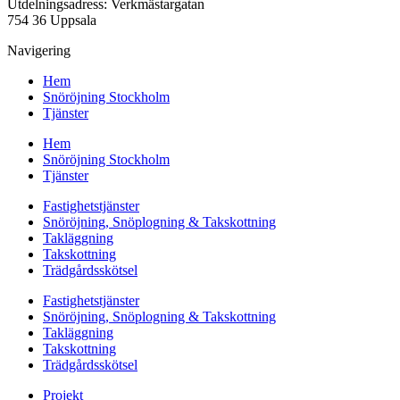
Utdelningsadress: Verkmästargatan
754 36 Uppsala
Navigering
Hem
Snöröjning Stockholm
Tjänster
Hem
Snöröjning Stockholm
Tjänster
Fastighetstjänster
Snöröjning, Snöplogning & Takskottning
Takläggning
Takskottning
Trädgårdsskötsel
Fastighetstjänster
Snöröjning, Snöplogning & Takskottning
Takläggning
Takskottning
Trädgårdsskötsel
Projekt