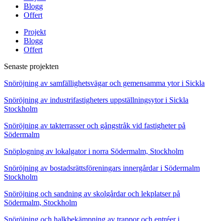
Blogg
Offert
Projekt
Blogg
Offert
Senaste projekten
Snöröjning av samfällighetsvägar och gemensamma ytor i Sickla
Snöröjning av industrifastigheters uppställningsytor i Sickla
Stockholm
Snöröjning av takterrasser och gångstråk vid fastigheter på
Södermalm
Snöplogning av lokalgator i norra Södermalm, Stockholm
Snöröjning av bostadsrättsföreningars innergårdar i Södermalm
Stockholm
Snöröjning och sandning av skolgårdar och lekplatser på
Södermalm, Stockholm
Snöröjning och halkbekämpning av trappor och entréer i