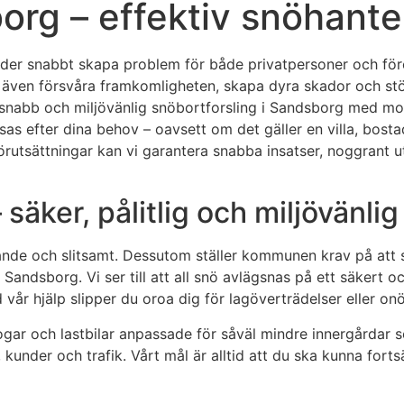
rg – effektiv snöhanter
ngder snabbt skapa problem för både privatpersoner och före
n även försvåra framkomligheten, skapa dyra skador och stö
der snabb och miljövänlig snöbortforsling i Sandsborg med 
ssas efter dina behov – oavsett om det gäller en villa, bosta
utsättningar kan vi garantera snabba insatser, noggrant u
säker, pålitlig och miljövänlig
nde och slitsamt. Dessutom ställer kommunen krav på att snö
 i Sandsborg. Vi ser till att all snö avlägsnas på ett säkert 
år hjälp slipper du oroa dig för lagöverträdelser eller onö
gar och lastbilar anpassade för såväl mindre innergårdar s
 kunder och trafik. Vårt mål är alltid att du ska kunna fort