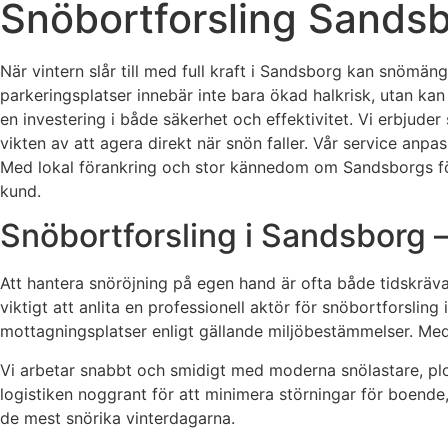
Snöbortforsling Sandsbo
När vintern slår till med full kraft i Sandsborg kan snömä
parkeringsplatser innebär inte bara ökad halkrisk, utan ka
en investering i både säkerhet och effektivitet. Vi erbju
vikten av att agera direkt när snön faller. Vår service anpa
Med lokal förankring och stor kännedom om Sandsborgs för
kund.
Snöbortforsling i Sandsborg – 
Att hantera snöröjning på egen hand är ofta både tidskräva
viktigt att anlita en professionell aktör för snöbortforsling
mottagningsplatser enligt gällande miljöbestämmelser. Med v
Vi arbetar snabbt och smidigt med moderna snölastare, plo
logistiken noggrant för att minimera störningar för boende,
de mest snörika vinterdagarna.