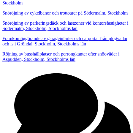
Stockholm
Snöröjning av cykelbanor och trottoarer på Södermalm, Stockholm
Snöröjning av parkeringsdäck och lastzoner vid kontorsfastigheter i
Södermalm, Stockholm, Stockholms län
Framkomliggörande av garageinfarter och carportar från plogvallar
och is i Gröndal, Stockholm, Stockholms län
Röjning av busshållplatser och perrongkanter efter snöoväder i
Aspudden, Stockholm, Stockholms län