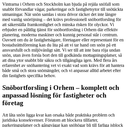
Vintrarna i Orhem och Stockholm kan bjuda på rejäla snöfall som
snabbt förvandlar vägar, parkeringar och fastighetsytor till snötäckta
utmaningar. När snön samlas i stora drivor räcker det inte längre
med vanlig snöröjning – det krävs professionell snöbortforsling för
att säkerställa framkomlighet och minska risken för olyckor. Vi
erbjuder en pålitlig tjänst för snöbortforsling i Orhem där effektiv
planering, moderna maskiner och kunnig personal står i centrum.
Oavsett om du är fastighetsägare, företagare eller representant för en
bostadsrättsförening kan du lita på att vi tar hand om snön på ett
ansvarsfullt och miljövänligt sätt. Vi ser till att inte bara röja undan
snön, utan även forsla bort den till godkända mottagningsplatser, så
att dina ytor snabbt blir säkra och tillgängliga igen. Med flera års
erfarenhet av snöhantering vet vi exakt vad som krävs för att hantera
både små och stora snömängder, och vi anpassar alltid arbetet efter
din fastighets specifika behov.
Snöbortforsling i Orhem – komplett och
anpassad lösning för fastigheter och
företag
Att låta snön ligga kvar kan orsaka både praktiska problem och
juridiska konsekvenser. Förutom att blockera tillfarter,
parkeringsplatser och gångvägar kan snöhögar bli till farliga isblock