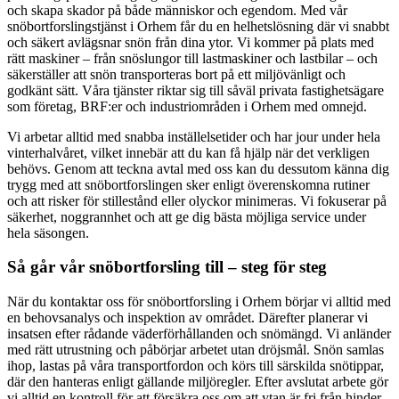
och skapa skador på både människor och egendom. Med vår
snöbortforslingstjänst i Orhem får du en helhetslösning där vi snabbt
och säkert avlägsnar snön från dina ytor. Vi kommer på plats med
rätt maskiner – från snöslungor till lastmaskiner och lastbilar – och
säkerställer att snön transporteras bort på ett miljövänligt och
godkänt sätt. Våra tjänster riktar sig till såväl privata fastighetsägare
som företag, BRF:er och industriområden i Orhem med omnejd.
Vi arbetar alltid med snabba inställelsetider och har jour under hela
vinterhalvåret, vilket innebär att du kan få hjälp när det verkligen
behövs. Genom att teckna avtal med oss kan du dessutom känna dig
trygg med att snöbortforslingen sker enligt överenskomna rutiner
och att risker för stillestånd eller olyckor minimeras. Vi fokuserar på
säkerhet, noggrannhet och att ge dig bästa möjliga service under
hela säsongen.
Så går vår snöbortforsling till – steg för steg
När du kontaktar oss för snöbortforsling i Orhem börjar vi alltid med
en behovsanalys och inspektion av området. Därefter planerar vi
insatsen efter rådande väderförhållanden och snömängd. Vi anländer
med rätt utrustning och påbörjar arbetet utan dröjsmål. Snön samlas
ihop, lastas på våra transportfordon och körs till särskilda snötippar,
där den hanteras enligt gällande miljöregler. Efter avslutat arbete gör
vi alltid en kontroll för att försäkra oss om att ytan är fri från hinder