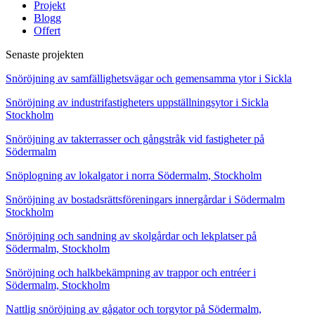
Projekt
Blogg
Offert
Senaste projekten
Snöröjning av samfällighetsvägar och gemensamma ytor i Sickla
Snöröjning av industrifastigheters uppställningsytor i Sickla
Stockholm
Snöröjning av takterrasser och gångstråk vid fastigheter på
Södermalm
Snöplogning av lokalgator i norra Södermalm, Stockholm
Snöröjning av bostadsrättsföreningars innergårdar i Södermalm
Stockholm
Snöröjning och sandning av skolgårdar och lekplatser på
Södermalm, Stockholm
Snöröjning och halkbekämpning av trappor och entréer i
Södermalm, Stockholm
Nattlig snöröjning av gågator och torgytor på Södermalm,