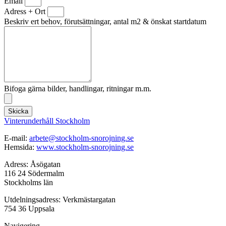
Email
Adress + Ort
Beskriv ert behov, förutsättningar, antal m2 & önskat startdatum
Bifoga gärna bilder, handlingar, ritningar m.m.
Skicka
Vinterunderhåll Stockholm
E-mail:
arbete@stockholm-snorojning.se
Hemsida:
www.stockholm-snorojning.se
Adress: Åsögatan
116 24 Södermalm
Stockholms län
Utdelningsadress: Verkmästargatan
754 36 Uppsala
Navigering