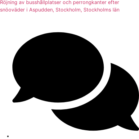
Röjning av busshållplatser och perrongkanter efter
snöoväder i Aspudden, Stockholm, Stockholms län