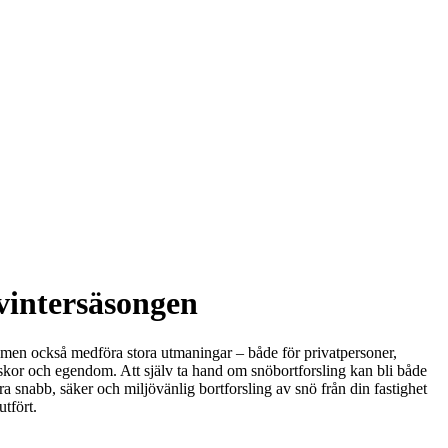
 vintersäsongen
, men också medföra stora utmaningar – både för privatpersoner,
iskor och egendom. Att själv ta hand om snöbortforsling kan bli både
era snabb, säker och miljövänlig bortforsling av snö från din fastighet
utfört.