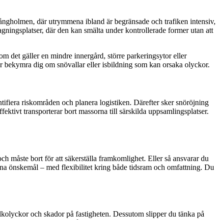
Långholmen, där utrymmena ibland är begränsade och trafiken intensiv,
ottagningsplatser, där den kan smälta under kontrollerade former utan att
 det gäller en mindre innergård, större parkeringsytor eller
per bekymra dig om snövallar eller isbildning som kan orsaka olyckor.
tifiera riskområden och planera logistiken. Därefter sker snöröjning
fektivt transporterar bort massorna till särskilda uppsamlingsplatser.
h måste bort för att säkerställa framkomlighet. Eller så ansvarar du
dina önskemål – med flexibilitet kring både tidsram och omfattning. Du
halkolyckor och skador på fastigheten. Dessutom slipper du tänka på