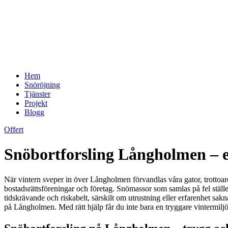
Hem
Snöröjning
Tjänster
Projekt
Blogg
Offert
Snöbortforsling Långholmen – ef
När vintern sveper in över Långholmen förvandlas våra gator, trottoar
bostadsrättsföreningar och företag. Snömassor som samlas på fel ställ
tidskrävande och riskabelt, särskilt om utrustning eller erfarenhet sakn
på Långholmen. Med rätt hjälp får du inte bara en tryggare vintermiljö –