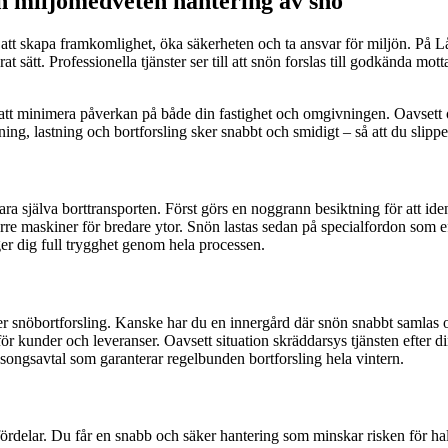
h miljömedveten hantering av snö
m att skapa framkomlighet, öka säkerheten och ta ansvar för miljön. På 
erat sätt. Professionella tjänster ser till att snön forslas till godkända m
tt minimera påverkan på både din fastighet och omgivningen. Oavsett om
ning, lastning och bortforsling sker snabbt och smidigt – så att du slip
a själva borttransporten. Först görs en noggrann besiktning för att iden
örre maskiner för bredare ytor. Snön lastas sedan på specialfordon som ef
 ger dig full trygghet genom hela processen.
r snöbortforsling. Kanske har du en innergård där snön snabbt samlas oc
ör kunder och leveranser. Oavsett situation skräddarsys tjänsten efter 
säsongsavtal som garanterar regelbunden bortforsling hela vintern.
a fördelar. Du får en snabb och säker hantering som minskar risken för 