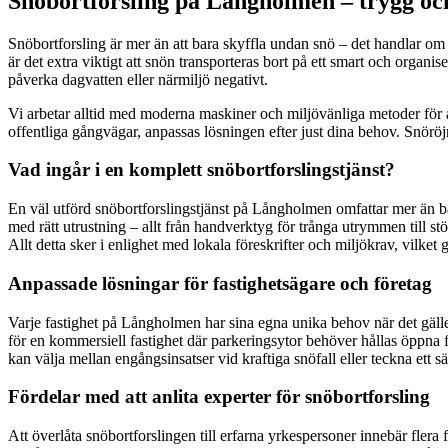
Snöbortforsling på Långholmen – trygg oc
Snöbortforsling är mer än att bara skyffla undan snö – det handlar o
är det extra viktigt att snön transporteras bort på ett smart och organis
påverka dagvatten eller närmiljö negativt.
Vi arbetar alltid med moderna maskiner och miljövänliga metoder för a
offentliga gångvägar, anpassas lösningen efter just dina behov. Snöröj
Vad ingår i en komplett snöbortforslingstjänst?
En väl utförd snöbortforslingstjänst på Långholmen omfattar mer än bar
med rätt utrustning – allt från handverktyg för trånga utrymmen till st
Allt detta sker i enlighet med lokala föreskrifter och miljökrav, vilket
Anpassade lösningar för fastighetsägare och företag
Varje fastighet på Långholmen har sina egna unika behov när det gälle
för en kommersiell fastighet där parkeringsytor behöver hållas öppna f
kan välja mellan engångsinsatser vid kraftiga snöfall eller teckna ett 
Fördelar med att anlita experter för snöbortforsling
Att överlåta snöbortforslingen till erfarna yrkespersoner innebär fler