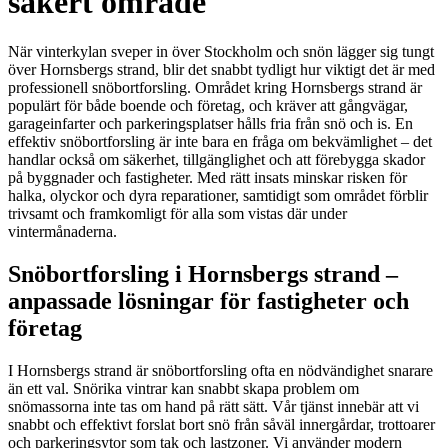
säkert område
När vinterkylan sveper in över Stockholm och snön lägger sig tungt
över Hornsbergs strand, blir det snabbt tydligt hur viktigt det är med
professionell snöbortforsling. Området kring Hornsbergs strand är
populärt för både boende och företag, och kräver att gångvägar,
garageinfarter och parkeringsplatser hålls fria från snö och is. En
effektiv snöbortforsling är inte bara en fråga om bekvämlighet – det
handlar också om säkerhet, tillgänglighet och att förebygga skador
på byggnader och fastigheter. Med rätt insats minskar risken för
halka, olyckor och dyra reparationer, samtidigt som området förblir
trivsamt och framkomligt för alla som vistas där under
vintermånaderna.
Snöbortforsling i Hornsbergs strand –
anpassade lösningar för fastigheter och
företag
I Hornsbergs strand är snöbortforsling ofta en nödvändighet snarare
än ett val. Snörika vintrar kan snabbt skapa problem om
snömassorna inte tas om hand på rätt sätt. Vår tjänst innebär att vi
snabbt och effektivt forslat bort snö från såväl innergårdar, trottoarer
och parkeringsytor som tak och lastzoner. Vi använder modern