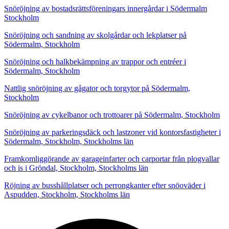
Snöröjning av bostadsrättsföreningars innergårdar i Södermalm
Stockholm
Snöröjning och sandning av skolgårdar och lekplatser på
Södermalm, Stockholm
Snöröjning och halkbekämpning av trappor och entréer i
Södermalm, Stockholm
Nattlig snöröjning av gågator och torgytor på Södermalm,
Stockholm
Snöröjning av cykelbanor och trottoarer på Södermalm, Stockholm
Snöröjning av parkeringsdäck och lastzoner vid kontorsfastigheter i
Södermalm, Stockholm, Stockholms län
Framkomliggörande av garageinfarter och carportar från plogvallar
och is i Gröndal, Stockholm, Stockholms län
Röjning av busshållplatser och perrongkanter efter snöoväder i
Aspudden, Stockholm, Stockholms län