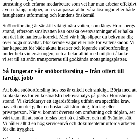
utrustning och erfarna medarbetare som vet hur man arbetar effektivt
även i trånga miljöer, och vi anpassar alltid våra lösningar efter både
fastighetens utformning och kundens önskemål.
Snöbortforsling är särskilt viktigt nära vatten, som längs Hornsbergs
strand, eftersom smältvatten kan orsaka översvämningar eller halka
om det inte hanteras korrekt. Med vår hjälp slipper du bekymra dig
över höga snövallar, blockerade vägar eller risk för vattenskador. Vi
har kapacitet för både akuta insatser och löpande snöbortforsling
under hela vintersäsongen, och arbetar alltid med miljön i åtanke –
vi ser till att snön transporteras till godkända mottagningsplatser.
Så fungerar vår snöbortforsling – från offert till
färdigt jobb
Att boka snöbortforsling hos oss är enkelt och smidigt. Börja med att
kontakta oss för en kostnadsfri behovsanalys på plats i Hornsbergs
strand. Vi skräddarsyr ett åtgärdsförslag utifrån era specifika krav,
oavsett om det gäller en bostadsrättsförening, företag eller
privatperson. När vi kommit överens om omfattning och tidplan, ser
vårt team till att snön forslas bort på ett säkert och miljövänligt sätt.
Vi håller alltid en hög servicenivå och dokumenterar utförda arbeten
för din trygghet.