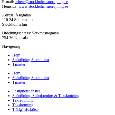
E-mail:
arbete@stockholm-snorojning.se
Hemsida:
www.stockholm-snorojning.se
Adress: Åsögatan
116 24 Södermalm
Stockholms län
Utdelningsadress: Verkmästargatan
754 36 Uppsala
Navigering
Hem
Snöröjning Stockholm
Tjänster
Hem
Snöröjning Stockholm
Tjänster
Fastighetstjänster
Snöröjning, Snöplogning & Takskottning
Takläggning
Takskottning
Trädgårdsskötsel