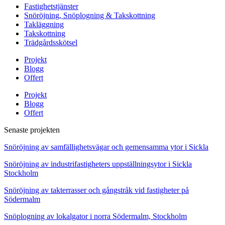
Fastighetstjänster
Snöröjning, Snöplogning & Takskottning
Takläggning
Takskottning
Trädgårdsskötsel
Projekt
Blogg
Offert
Projekt
Blogg
Offert
Senaste projekten
Snöröjning av samfällighetsvägar och gemensamma ytor i Sickla
Snöröjning av industrifastigheters uppställningsytor i Sickla
Stockholm
Snöröjning av takterrasser och gångstråk vid fastigheter på
Södermalm
Snöplogning av lokalgator i norra Södermalm, Stockholm