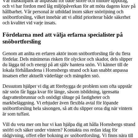
Vår maskinpark är anpassad för både större och mindre uppdrag,
och vi har fordon med låg miljöpåverkan för att möta dagens krav på
hållbarhet. Vår personal är utbildad inom säker snöröjning och
snöbortforsling, vilket innebär att vi alltid prioriterar både säkerhet
och kvalitet vid varje insats.
Fördelarna med att välja erfarna specialister på
snöbortforsling
Genom att anlita en erfaren aktör inom snöbortforsling får du flera
fördelar. Dels minimeras risken för olyckor och skador, dels slipper
du lägga tid och energi på att själv hantera snön. Vi känner till de
lokala förhållandena i Hornsbergs strand och kan snabbt anpassa
insatsen efter aktuellt väderläge och mängden snö.
Dessutom hjälper vi dig att förebygga de problem som ofta uppstår
när snön får ligga kvar för länge, såsom isbildning, igensatta
dagvattenbrunnar och onödigt slitage på fastigheter och
markbeläggning. Vi erbjuder även flexibla avtal för löpande
snöbortforsling hela säsongen, så att du slipper oroa dig när vintern
är som tuffast.
Vill du veta mer om hur vi kan hjälpa dig att hålla Hornsbergs strand
snöfri och säker under vintern? Kontakta oss redan idag för
rådgivning, offert eller bokning av snöbortforsling. Vi finns nära till