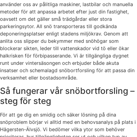
använder oss av pålitliga maskiner, lastbilar och manuella
metoder för att anpassa arbetet efter just din fastighet,
oavsett om det gäller små trädgårdar eller stora
parkeringsytor. All snö transporteras till godkända
deponeringsplatser enligt stadens miljökrav. Genom att
anlita oss slipper du bekymmer med snöhögar som
blockerar sikten, leder till vattenskador vid tö eller ökar
halkrisken för förbipasserande. Vi är tillgängliga dygnet
runt under vintersäsongen och erbjuder både akuta
insatser och schemalagd snöbortforsling för att passa din
verksamhet eller bostadsområde.
Så fungerar vår snöbortforsling –
steg för steg
För att ge dig en smidig och säker lösning på dina
snöproblem börjar vi alltid med en behovsanalys på plats i
Hägersten-Älvsjö. Vi bedömer vilka ytor som behöver
prioriteras, hur tillgängligheten ser ut och vilken typ av