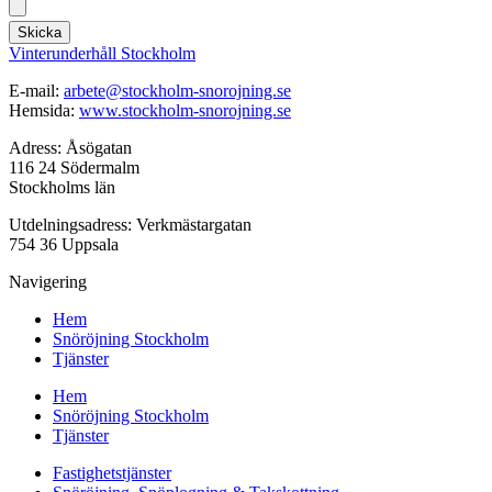
Skicka
Vinterunderhåll Stockholm
E-mail:
arbete@stockholm-snorojning.se
Hemsida:
www.stockholm-snorojning.se
Adress: Åsögatan
116 24 Södermalm
Stockholms län
Utdelningsadress: Verkmästargatan
754 36 Uppsala
Navigering
Hem
Snöröjning Stockholm
Tjänster
Hem
Snöröjning Stockholm
Tjänster
Fastighetstjänster