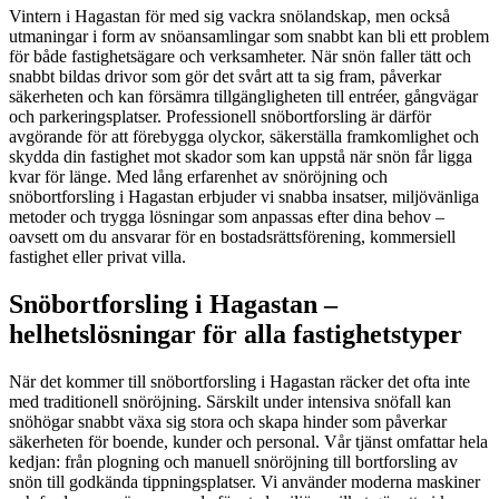
Vintern i Hagastan för med sig vackra snölandskap, men också
utmaningar i form av snöansamlingar som snabbt kan bli ett problem
för både fastighetsägare och verksamheter. När snön faller tätt och
snabbt bildas drivor som gör det svårt att ta sig fram, påverkar
säkerheten och kan försämra tillgängligheten till entréer, gångvägar
och parkeringsplatser. Professionell snöbortforsling är därför
avgörande för att förebygga olyckor, säkerställa framkomlighet och
skydda din fastighet mot skador som kan uppstå när snön får ligga
kvar för länge. Med lång erfarenhet av snöröjning och
snöbortforsling i Hagastan erbjuder vi snabba insatser, miljövänliga
metoder och trygga lösningar som anpassas efter dina behov –
oavsett om du ansvarar för en bostadsrättsförening, kommersiell
fastighet eller privat villa.
Snöbortforsling i Hagastan –
helhetslösningar för alla fastighetstyper
När det kommer till snöbortforsling i Hagastan räcker det ofta inte
med traditionell snöröjning. Särskilt under intensiva snöfall kan
snöhögar snabbt växa sig stora och skapa hinder som påverkar
säkerheten för boende, kunder och personal. Vår tjänst omfattar hela
kedjan: från plogning och manuell snöröjning till bortforsling av
snön till godkända tippningsplatser. Vi använder moderna maskiner