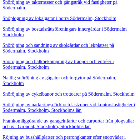
Snöröjning av takterrasser och gångstråk vid fastigheter på
Södermalm
Snöplogning av lokalgator i norra Södermalm, Stockholm
Snöröjning av bostadsrättsföreningars innergårdar i Södermalm
Stockholm
Snöröjning och sandning av skolgårdar och lekplatser på
Södermalm, Stockholm
Snöröjning och halkbekämpning av trappor och entréer i
Södermalm, Stockholm
Nattlig snöröjning av gågator och torgytor på Södermalm,
Stockholm
Snöröjning av cykelbanor och trottoarer på Södermalm, Stockholm
Snöröjning av parkeringsdäck och lastzoner vid kontorsfastigheter i
Södermalm, Stockholm, Stockholms län
Framkomliggörande av garageinfarter och carportar från plogvallar
och is i Gröndal, Stockholm, Stockholms län
Röjning av busshållplatser och perrongkanter efter snöoväder i