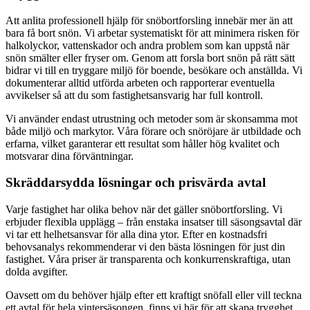
Att anlita professionell hjälp för snöbortforsling innebär mer än att
bara få bort snön. Vi arbetar systematiskt för att minimera risken för
halkolyckor, vattenskador och andra problem som kan uppstå när
snön smälter eller fryser om. Genom att forsla bort snön på rätt sätt
bidrar vi till en tryggare miljö för boende, besökare och anställda. Vi
dokumenterar alltid utförda arbeten och rapporterar eventuella
avvikelser så att du som fastighetsansvarig har full kontroll.
Vi använder endast utrustning och metoder som är skonsamma mot
både miljö och markytor. Våra förare och snöröjare är utbildade och
erfarna, vilket garanterar ett resultat som håller hög kvalitet och
motsvarar dina förväntningar.
Skräddarsydda lösningar och prisvärda avtal
Varje fastighet har olika behov när det gäller snöbortforsling. Vi
erbjuder flexibla upplägg – från enstaka insatser till säsongsavtal där
vi tar ett helhetsansvar för alla dina ytor. Efter en kostnadsfri
behovsanalys rekommenderar vi den bästa lösningen för just din
fastighet. Våra priser är transparenta och konkurrenskraftiga, utan
dolda avgifter.
Oavsett om du behöver hjälp efter ett kraftigt snöfall eller vill teckna
ett avtal för hela vintersäsongen, finns vi här för att skapa trygghet