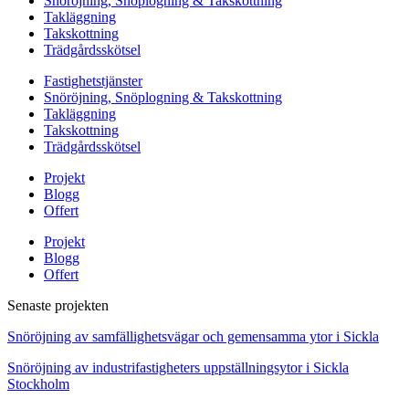
Snöröjning, Snöplogning & Takskottning
Takläggning
Takskottning
Trädgårdsskötsel
Fastighetstjänster
Snöröjning, Snöplogning & Takskottning
Takläggning
Takskottning
Trädgårdsskötsel
Projekt
Blogg
Offert
Projekt
Blogg
Offert
Senaste projekten
Snöröjning av samfällighetsvägar och gemensamma ytor i Sickla
Snöröjning av industrifastigheters uppställningsytor i Sickla
Stockholm