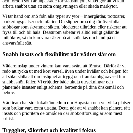
och fordon som är anpassade för stadsmiljön, vilket gör att vi kan
arbeta snabbt utan att störa omgivningen eller skada markytor.
Vi tar hand om snö från alla typer av ytor – innergårdar, trottoarer,
parkeringsplatser och infarter. Du slipper oroa dig för överfulla
snöhögar som skymmer sikten, blockerar tillträden eller riskerar att
frysa till och bli hala. Dessutom arbetar vi alltid enligt gällande
miljökrav, så du kan vara säker på att snön tas om hand på ett
ansvarsfullt sätt.
Snabb insats och flexibilitet när vädret slår om
Väderomslag under vintern kan vara svåra att förutse. Därför är vi
redo att rycka ut med kort varsel, även under kvällar och helger, för
att säkerställa att din fastighet är trygg och framkomlig oavsett hur
snabbt snön faller. Vi erbjuder både akuta utryckningar och
planerade insatser enligt schema, beroende på dina önskemål och
behov.
Vårt team har stor lokalkännedom om Hagastan och vet vilka platser
som brukar vara extra utsatta. Detta gör att vi snabbt kan planera rätt
insats och prioritera de områden där snöbortforsling är som mest
kritisk.
Trygghet, säkerhet och kvalitet i fokus