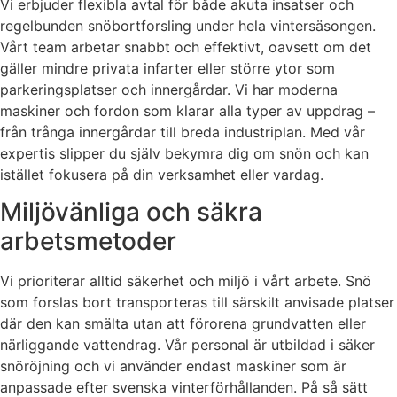
Vi erbjuder flexibla avtal för både akuta insatser och
regelbunden snöbortforsling under hela vintersäsongen.
Vårt team arbetar snabbt och effektivt, oavsett om det
gäller mindre privata infarter eller större ytor som
parkeringsplatser och innergårdar. Vi har moderna
maskiner och fordon som klarar alla typer av uppdrag –
från trånga innergårdar till breda industriplan. Med vår
expertis slipper du själv bekymra dig om snön och kan
istället fokusera på din verksamhet eller vardag.
Miljövänliga och säkra
arbetsmetoder
Vi prioriterar alltid säkerhet och miljö i vårt arbete. Snö
som forslas bort transporteras till särskilt anvisade platser
där den kan smälta utan att förorena grundvatten eller
närliggande vattendrag. Vår personal är utbildad i säker
snöröjning och vi använder endast maskiner som är
anpassade efter svenska vinterförhållanden. På så sätt