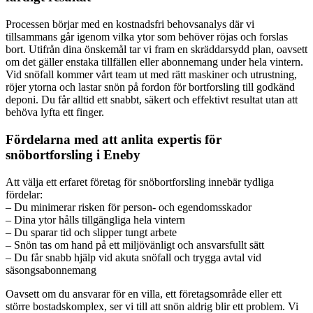
Processen börjar med en kostnadsfri behovsanalys där vi
tillsammans går igenom vilka ytor som behöver röjas och forslas
bort. Utifrån dina önskemål tar vi fram en skräddarsydd plan, oavsett
om det gäller enstaka tillfällen eller abonnemang under hela vintern.
Vid snöfall kommer vårt team ut med rätt maskiner och utrustning,
röjer ytorna och lastar snön på fordon för bortforsling till godkänd
deponi. Du får alltid ett snabbt, säkert och effektivt resultat utan att
behöva lyfta ett finger.
Fördelarna med att anlita expertis för
snöbortforsling i Eneby
Att välja ett erfaret företag för snöbortforsling innebär tydliga
fördelar:
– Du minimerar risken för person- och egendomsskador
– Dina ytor hålls tillgängliga hela vintern
– Du sparar tid och slipper tungt arbete
– Snön tas om hand på ett miljövänligt och ansvarsfullt sätt
– Du får snabb hjälp vid akuta snöfall och trygga avtal vid
säsongsabonnemang
Oavsett om du ansvarar för en villa, ett företagsområde eller ett
större bostadskomplex, ser vi till att snön aldrig blir ett problem. Vi