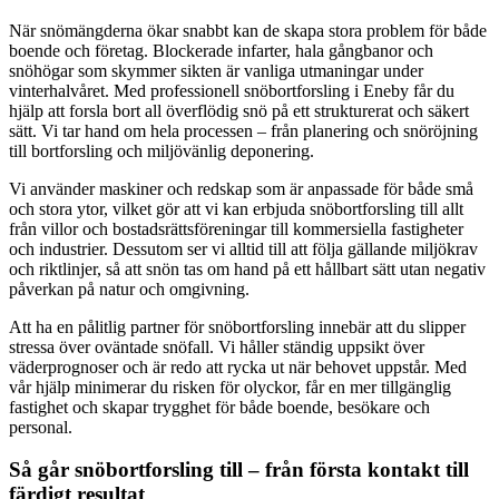
När snömängderna ökar snabbt kan de skapa stora problem för både
boende och företag. Blockerade infarter, hala gångbanor och
snöhögar som skymmer sikten är vanliga utmaningar under
vinterhalvåret. Med professionell snöbortforsling i Eneby får du
hjälp att forsla bort all överflödig snö på ett strukturerat och säkert
sätt. Vi tar hand om hela processen – från planering och snöröjning
till bortforsling och miljövänlig deponering.
Vi använder maskiner och redskap som är anpassade för både små
och stora ytor, vilket gör att vi kan erbjuda snöbortforsling till allt
från villor och bostadsrättsföreningar till kommersiella fastigheter
och industrier. Dessutom ser vi alltid till att följa gällande miljökrav
och riktlinjer, så att snön tas om hand på ett hållbart sätt utan negativ
påverkan på natur och omgivning.
Att ha en pålitlig partner för snöbortforsling innebär att du slipper
stressa över oväntade snöfall. Vi håller ständig uppsikt över
väderprognoser och är redo att rycka ut när behovet uppstår. Med
vår hjälp minimerar du risken för olyckor, får en mer tillgänglig
fastighet och skapar trygghet för både boende, besökare och
personal.
Så går snöbortforsling till – från första kontakt till
färdigt resultat