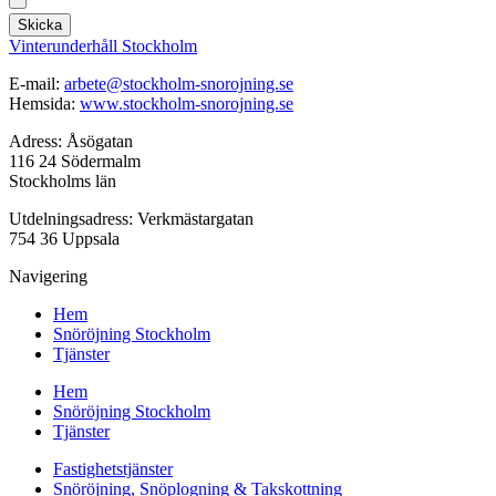
Skicka
Vinterunderhåll Stockholm
E-mail:
arbete@stockholm-snorojning.se
Hemsida:
www.stockholm-snorojning.se
Adress: Åsögatan
116 24 Södermalm
Stockholms län
Utdelningsadress: Verkmästargatan
754 36 Uppsala
Navigering
Hem
Snöröjning Stockholm
Tjänster
Hem
Snöröjning Stockholm
Tjänster
Fastighetstjänster
Snöröjning, Snöplogning & Takskottning