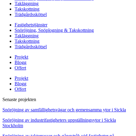
Takläggning
Takskottning
Trädgårdsskötsel
Fastighetstjänster
Snöröjning, Snöplogning & Takskottning
Takläggning
Takskottning
Trädgårdsskötsel
Projekt
Blogg
Offert
Projekt
Blogg
Offert
Senaste projekten
Snöröjning av samfällighetsvägar och gemensamma ytor i Sickla
Snöröjning av industrifastigheters uppställningsytor i Sickla
Stockholm
Snöröjning av takterrasser och gångstråk vid fastigheter på