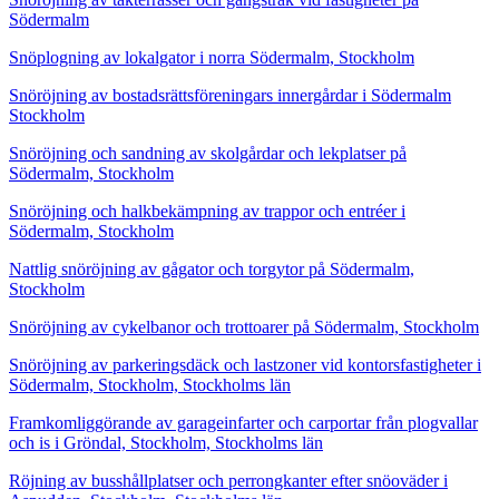
Södermalm
Snöplogning av lokalgator i norra Södermalm, Stockholm
Snöröjning av bostadsrättsföreningars innergårdar i Södermalm
Stockholm
Snöröjning och sandning av skolgårdar och lekplatser på
Södermalm, Stockholm
Snöröjning och halkbekämpning av trappor och entréer i
Södermalm, Stockholm
Nattlig snöröjning av gågator och torgytor på Södermalm,
Stockholm
Snöröjning av cykelbanor och trottoarer på Södermalm, Stockholm
Snöröjning av parkeringsdäck och lastzoner vid kontorsfastigheter i
Södermalm, Stockholm, Stockholms län
Framkomliggörande av garageinfarter och carportar från plogvallar
och is i Gröndal, Stockholm, Stockholms län
Röjning av busshållplatser och perrongkanter efter snöoväder i