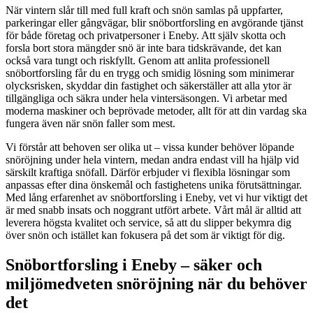
När vintern slår till med full kraft och snön samlas på uppfarter,
parkeringar eller gångvägar, blir snöbortforsling en avgörande tjänst
för både företag och privatpersoner i Eneby. Att själv skotta och
forsla bort stora mängder snö är inte bara tidskrävande, det kan
också vara tungt och riskfyllt. Genom att anlita professionell
snöbortforsling får du en trygg och smidig lösning som minimerar
olycksrisken, skyddar din fastighet och säkerställer att alla ytor är
tillgängliga och säkra under hela vintersäsongen. Vi arbetar med
moderna maskiner och beprövade metoder, allt för att din vardag ska
fungera även när snön faller som mest.
Vi förstår att behoven ser olika ut – vissa kunder behöver löpande
snöröjning under hela vintern, medan andra endast vill ha hjälp vid
särskilt kraftiga snöfall. Därför erbjuder vi flexibla lösningar som
anpassas efter dina önskemål och fastighetens unika förutsättningar.
Med lång erfarenhet av snöbortforsling i Eneby, vet vi hur viktigt det
är med snabb insats och noggrant utfört arbete. Vårt mål är alltid att
leverera högsta kvalitet och service, så att du slipper bekymra dig
över snön och istället kan fokusera på det som är viktigt för dig.
Snöbortforsling i Eneby – säker och
miljömedveten snöröjning när du behöver
det