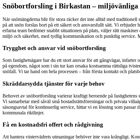
Snöbortforsling i Birkastan – miljövänliga 
När snömängderna blir för stora räcker det inte alltid med traditionel
på att snön forslas bort på ett säkert och ansvarsfullt sätt. Vi erbjude
erfarna team bedömer snabbt situationen på plats, väljer rätt maskiner oc
miljö och säkerhet, med tydlig kommunikation och punktlig service. Me
Trygghet och ansvar vid snöbortforsling
Som fastighetsägare har du ett stort ansvar för att gångvägar, infarter
på egendom, något som i sin tur kan orsaka kostsamma rättsliga tvister. 
snöfall. Vi tar hand om hela processen – från första kontakt och platsb
Skräddarsydda tjänster för varje behov
Behovet av snöbortforsling varierar kraftigt beroende på fastighetens s
Vi samarbetar med såväl små bostadsrättsföreningar och privata villaäga
säsongsavtal för kontinuerlig service, hittar vi en lösning som passar 
kommunala riktlinjer.
Få en kostnadsfri offert och rådgivning
Att hantera vintervädrets utmaningar behöver inte vara krångligt. Kont