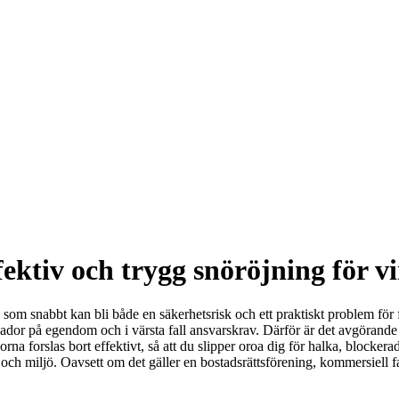
fektiv och trygg snöröjning för v
om snabbt kan bli både en säkerhetsrisk och ett praktiskt problem för fa
skador på egendom och i värsta fall ansvarskrav. Därför är det avgörande 
forslas bort effektivt, så att du slipper oroa dig för halka, blockerade 
 miljö. Oavsett om det gäller en bostadsrättsförening, kommersiell fastig