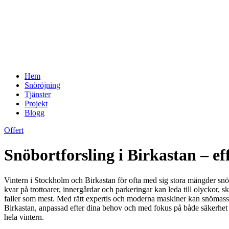
Hem
Snöröjning
Tjänster
Projekt
Blogg
Offert
Snöbortforsling i Birkastan – ef
Vintern i Stockholm och Birkastan för ofta med sig stora mängder snö s
kvar på trottoarer, innergårdar och parkeringar kan leda till olyckor, 
faller som mest. Med rätt expertis och moderna maskiner kan snömassorna 
Birkastan, anpassad efter dina behov och med fokus på både säkerhet och
hela vintern.