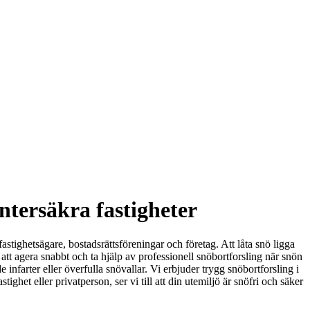
intersäkra fastigheter
stighetsägare, bostadsrättsföreningar och företag. Att låta snö ligga
att agera snabbt och ta hjälp av professionell snöbortforsling när snön
infarter eller överfulla snövallar. Vi erbjuder trygg snöbortforsling i
het eller privatperson, ser vi till att din utemiljö är snöfri och säker