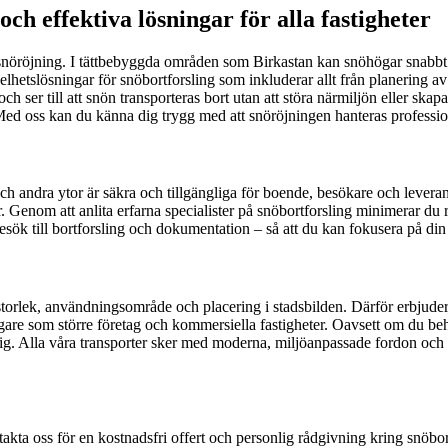
och effektiva lösningar för alla fastigheter
l snöröjning. I tättbebyggda områden som Birkastan kan snöhögar snabbt b
r helhetslösningar för snöbortforsling som inkluderar allt från planering 
h ser till att snön transporteras bort utan att störa närmiljön eller skapa
d oss kan du känna dig trygg med att snöröjningen hanteras professionell
 och andra ytor är säkra och tillgängliga för boende, besökare och lever
Genom att anlita erfarna specialister på snöbortforsling minimerar du risk
esök till bortforsling och dokumentation – så att du kan fokusera på din
torlek, användningsområde och placering i stadsbilden. Därför erbjuder vi
re som större företag och kommersiella fastigheter. Oavsett om du behöver
dig. Alla våra transporter sker med moderna, miljöanpassade fordon och vi
akta oss för en kostnadsfri offert och personlig rådgivning kring snöbort