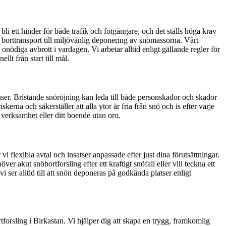
li ett hinder för både trafik och fotgängare, och det ställs höga krav
av borttransport till miljövänlig deponering av snömassorna. Vårt
 onödiga avbrott i vardagen. Vi arbetar alltid enligt gällande regler för
t från start till mål.
anser. Bristande snöröjning kan leda till både personskador och skador
erna och säkerställer att alla ytor är fria från snö och is efter varje
 verksamhet eller ditt boende utan oro.
 flexibla avtal och insatser anpassade efter just dina förutsättningar.
 akut snöbortforsling efter ett kraftigt snöfall eller vill teckna ett
 ser alltid till att snön deponeras på godkända platser enligt
forsling i Birkastan. Vi hjälper dig att skapa en trygg, framkomlig