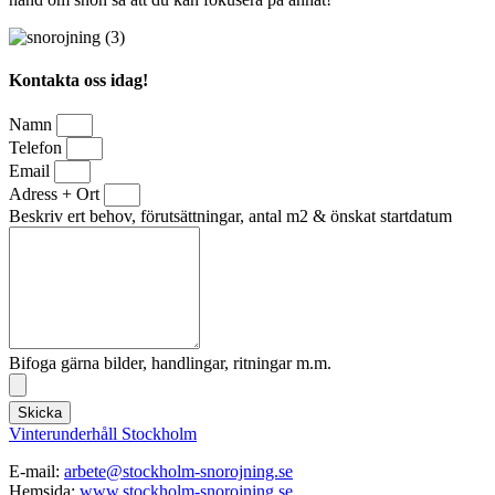
Kontakta oss idag!
Namn
Telefon
Email
Adress + Ort
Beskriv ert behov, förutsättningar, antal m2 & önskat startdatum
Bifoga gärna bilder, handlingar, ritningar m.m.
Skicka
Vinterunderhåll Stockholm
E-mail:
arbete@stockholm-snorojning.se
Hemsida:
www.stockholm-snorojning.se