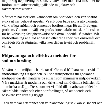
miljöriktig deponering av snön. Vi använder moderna maskiner och
fordon, samt arbetar enligt gällande miljökrav och
säkerhetsföreskrifter.
Vårt team har stor lokalkännedom om Aspudden och kan snabbt
rycka ut när behovet uppstår. Vi erbjuder både akuta utryckningar
vid kraftiga snöfall och planerade bortforslingar för att förebygga
problem. Genom att välja en professionell aktör minskar du risken
för halkolyckor, fastighetsskador och dyra underhållsåtgärder. Vår
snöbortforsling är alltid anpassad efter dina specifika önskemål och
områdets förutsättningar, vilket ger dig en trygg och problemfri
vinter.
Miljövänliga och effektiva metoder för
snöbortforsling
Vi värnar om miljön och arbetar därför med hållbara rutiner vid all
snöbortforsling i Aspudden. All snö transporteras till godkända
snötippar där den hanteras på ett sätt som minimerar miljöpåverkan.
Våra maskiner är moderna och drivs med miljövänliga bränslen för
att minska utsläpp. Dessutom ser vi alltid till att arbetsområdet är
säkert både under och efter bortforslingen, så att boende och
besökare kan röra sig tryggt.
Tack vare vår erfarenhet och välplanerade logistik kan vi snabbt och