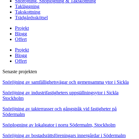
Snöröjning, Snöplogning & Takskottning
Takläggning
Takskottning
Trädgårdsskötsel
Projekt
Blogg
Offert
Projekt
Blogg
Offert
Senaste projekten
Snöröjning av samfällighetsvägar och gemensamma ytor i Sickla
Snöröjning av industrifastigheters uppställningsytor i Sickla
Stockholm
Snöröjning av takterrasser och gångstråk vid fastigheter på
Södermalm
Snöplogning av lokalgator i norra Södermalm, Stockholm
Snöröjning av bostadsrättsföreningars innergårdar i Södermalm