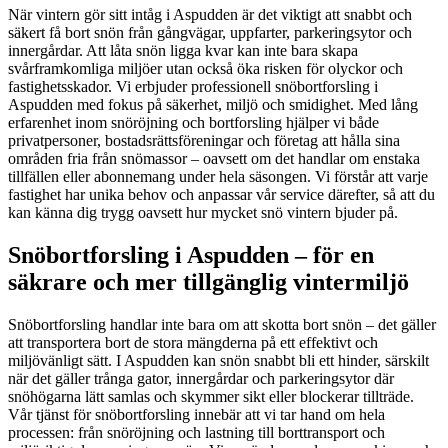
När vintern gör sitt intåg i Aspudden är det viktigt att snabbt och
säkert få bort snön från gångvägar, uppfarter, parkeringsytor och
innergårdar. Att låta snön ligga kvar kan inte bara skapa
svårframkomliga miljöer utan också öka risken för olyckor och
fastighetsskador. Vi erbjuder professionell snöbortforsling i
Aspudden med fokus på säkerhet, miljö och smidighet. Med lång
erfarenhet inom snöröjning och bortforsling hjälper vi både
privatpersoner, bostadsrättsföreningar och företag att hålla sina
områden fria från snömassor – oavsett om det handlar om enstaka
tillfällen eller abonnemang under hela säsongen. Vi förstår att varje
fastighet har unika behov och anpassar vår service därefter, så att du
kan känna dig trygg oavsett hur mycket snö vintern bjuder på.
Snöbortforsling i Aspudden – för en
säkrare och mer tillgänglig vintermiljö
Snöbortforsling handlar inte bara om att skotta bort snön – det gäller
att transportera bort de stora mängderna på ett effektivt och
miljövänligt sätt. I Aspudden kan snön snabbt bli ett hinder, särskilt
när det gäller trånga gator, innergårdar och parkeringsytor där
snöhögarna lätt samlas och skymmer sikt eller blockerar tillträde.
Vår tjänst för snöbortforsling innebär att vi tar hand om hela
processen: från snöröjning och lastning till borttransport och