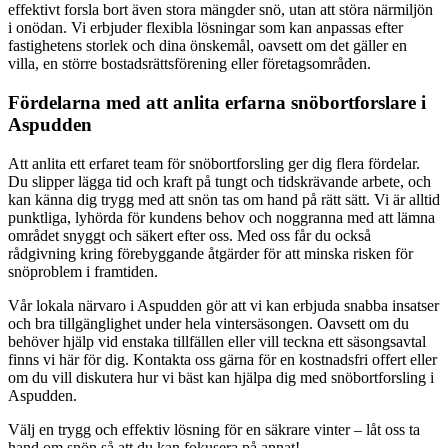
effektivt forsla bort även stora mängder snö, utan att störa närmiljön
i onödan. Vi erbjuder flexibla lösningar som kan anpassas efter
fastighetens storlek och dina önskemål, oavsett om det gäller en
villa, en större bostadsrättsförening eller företagsområden.
Fördelarna med att anlita erfarna snöbortforslare i
Aspudden
Att anlita ett erfaret team för snöbortforsling ger dig flera fördelar.
Du slipper lägga tid och kraft på tungt och tidskrävande arbete, och
kan känna dig trygg med att snön tas om hand på rätt sätt. Vi är alltid
punktliga, lyhörda för kundens behov och noggranna med att lämna
området snyggt och säkert efter oss. Med oss får du också
rådgivning kring förebyggande åtgärder för att minska risken för
snöproblem i framtiden.
Vår lokala närvaro i Aspudden gör att vi kan erbjuda snabba insatser
och bra tillgänglighet under hela vintersäsongen. Oavsett om du
behöver hjälp vid enstaka tillfällen eller vill teckna ett säsongsavtal
finns vi här för dig. Kontakta oss gärna för en kostnadsfri offert eller
om du vill diskutera hur vi bäst kan hjälpa dig med snöbortforsling i
Aspudden.
Välj en trygg och effektiv lösning för en säkrare vinter – låt oss ta
hand om snön så att du kan fokusera på annat!