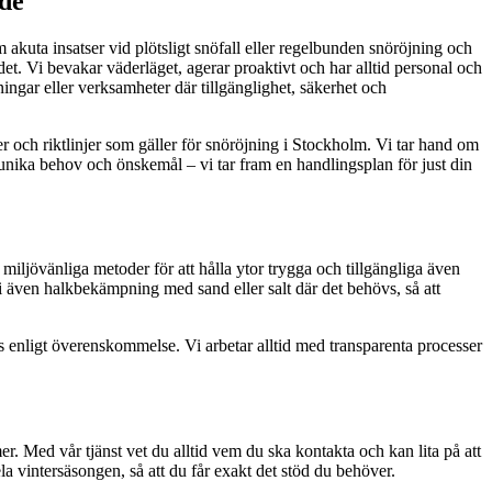
ede
m akuta insatser vid plötsligt snöfall eller regelbunden snöröjning och
det. Vi bevakar väderläget, agerar proaktivt och har alltid personal och
ningar eller verksamheter där tillgänglighet, säkerhet och
ler och riktlinjer som gäller för snöröjning i Stockholm. Vi tar hand om
 unika behov och önskemål – vi tar fram en handlingsplan för just din
ljövänliga metoder för att hålla ytor trygga och tillgängliga även
 vi även halkbekämpning med sand eller salt där det behövs, så att
rs enligt överenskommelse. Vi arbetar alltid med transparenta processer
r. Med vår tjänst vet du alltid vem du ska kontakta och kan lita på att
ela vintersäsongen, så att du får exakt det stöd du behöver.