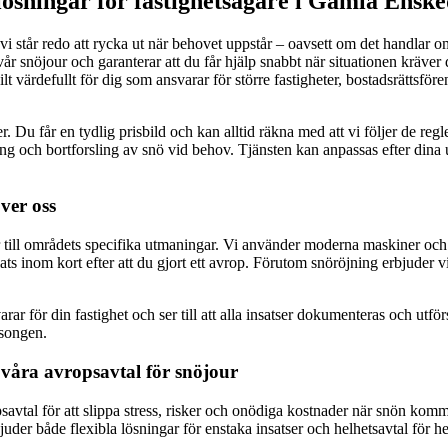
lösningar för fastighetsägare i Gamla Ensk
 vi står redo att rycka ut när behovet uppstår – oavsett om det handlar o
år snöjour och garanterar att du får hjälp snabbt när situationen kräver 
 värdefullt för dig som ansvarar för större fastigheter, bostadsrättsföre
. Du får en tydlig prisbild och kan alltid räkna med att vi följer de reg
ning och bortforsling av snö vid behov. Tjänsten kan anpassas efter dina
ver oss
ill områdets specifika utmaningar. Vi använder moderna maskiner och mi
plats inom kort efter att du gjort ett avrop. Förutom snöröjning erbjuder
r för din fastighet och ser till att alla insatser dokumenteras och utfö
äsongen.
våra avropsavtal för snöjour
avtal för att slippa stress, risker och onödiga kostnader när snön komme
rbjuder både flexibla lösningar för enstaka insatser och helhetsavtal för h