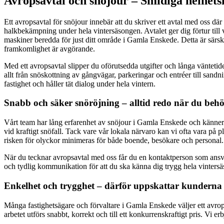
Avropsavtal och snöjour – Smidiga helhets
Ett avropsavtal för snöjour innebär att du skriver ett avtal med oss där
halkbekämpning under hela vintersäsongen. Avtalet ger dig förtur till v
maskiner beredda för just ditt område i Gamla Enskede. Detta är särskilt
framkomlighet är avgörande.
Med ett avropsavtal slipper du oförutsedda utgifter och långa väntetider
allt från snöskottning av gångvägar, parkeringar och entréer till sand
fastighet och håller tät dialog under hela vintern.
Snabb och säker snöröjning – alltid redo när du behö
Vårt team har lång erfarenhet av snöjour i Gamla Enskede och känner t
vid kraftigt snöfall. Tack vare vår lokala närvaro kan vi ofta vara på 
risken för olyckor minimeras för både boende, besökare och personal.
När du tecknar avropsavtal med oss får du en kontaktperson som ansvara
och tydlig kommunikation för att du ska känna dig trygg hela vinters
Enkelhet och trygghet – därför uppskattar kunderna 
Många fastighetsägare och förvaltare i Gamla Enskede väljer ett avrops
arbetet utförs snabbt, korrekt och till ett konkurrenskraftigt pris. Vi e