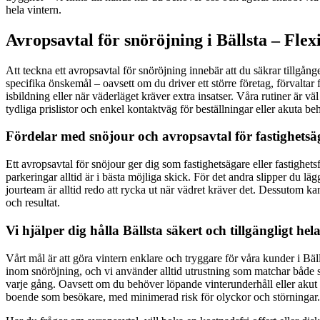
hela vintern.
Avropsavtal för snöröjning i Bällsta – Fle
Att teckna ett avropsavtal för snöröjning innebär att du säkrar tillgånge
specifika önskemål – oavsett om du driver ett större företag, förvaltar 
isbildning eller när väderläget kräver extra insatser. Våra rutiner är 
tydliga prislistor och enkel kontaktväg för beställningar eller akuta 
Fördelar med snöjour och avropsavtal för fastighetsä
Ett avropsavtal för snöjour ger dig som fastighetsägare eller fastighetsf
parkeringar alltid är i bästa möjliga skick. För det andra slipper du l
jourteam är alltid redo att rycka ut när vädret kräver det. Dessutom ka
och resultat.
Vi hjälper dig hålla Bällsta säkert och tillgängligt hel
Vårt mål är att göra vintern enklare och tryggare för våra kunder i Bäll
inom snöröjning, och vi använder alltid utrustning som matchar både st
varje gång. Oavsett om du behöver löpande vinterunderhåll eller akut i
boende som besökare, med minimerad risk för olyckor och störningar.