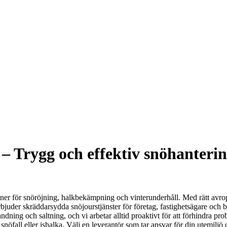
– Trygg och effektiv snöhanterin
rtner för snöröjning, halkbekämpning och vinterunderhåll. Med rätt avrops
uder skräddarsydda snöjourstjänster för företag, fastighetsägare och bo
ning och saltning, och vi arbetar alltid proaktivt för att förhindra pro
nöfall eller ishalka. Välj en leverantör som tar ansvar för din utemiljö o