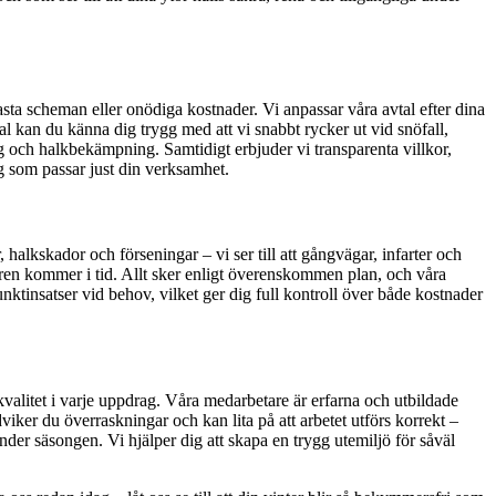
 fasta scheman eller onödiga kostnader. Vi anpassar våra avtal efter dina
tal kan du känna dig trygg med att vi snabbt rycker ut vid snöfall,
ing och halkbekämpning. Samtidigt erbjuder vi transparenta villkor,
ng som passar just din verksamhet.
, halkskador och förseningar – vi ser till att gångvägar, infarter och
enören kommer i tid. Allt sker enligt överenskommen plan, och våra
unktinsatser vid behov, vilket ger dig full kontroll över både kostnader
h kvalitet i varje uppdrag. Våra medarbetare är erfarna och utbildade
iker du överraskningar och kan lita på att arbetet utförs korrekt –
nder säsongen. Vi hjälper dig att skapa en trygg utemiljö för såväl