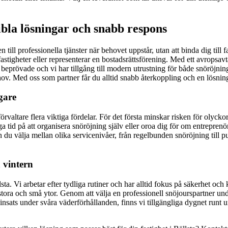
xibla lösningar och snabb respons
n till professionella tjänster när behovet uppstår, utan att binda dig till
fastigheter eller representerar en bostadsrättsförening. Med ett avropsav
väl beprövade och vi har tillgång till modern utrustning för både snöröjn
behov. Med oss som partner får du alltid snabb återkoppling och en lösni
gare
örvaltare flera viktiga fördelar. För det första minskar risken för olyckor
ägga tid på att organisera snöröjning själv eller oroa dig för om entrepr
n du välja mellan olika servicenivåer, från regelbunden snöröjning till p
a vintern
sta. Vi arbetar efter tydliga rutiner och har alltid fokus på säkerhet oc
ora och små ytor. Genom att välja en professionell snöjourspartner undv
nsats under svåra väderförhållanden, finns vi tillgängliga dygnet runt u