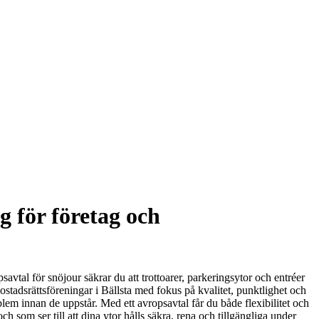
g för företag och
avtal för snöjour säkrar du att trottoarer, parkeringsytor och entréer
stadsrättsföreningar i Bällsta med fokus på kvalitet, punktlighet och
blem innan de uppstår. Med ett avropsavtal får du både flexibilitet och
ch som ser till att dina ytor hålls säkra, rena och tillgängliga under