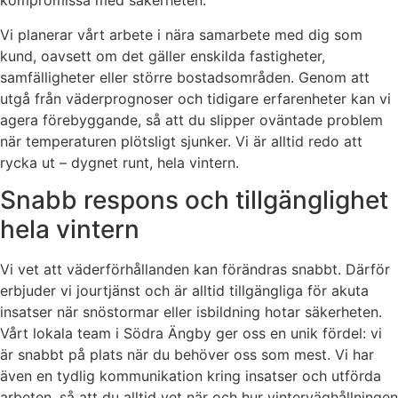
kompromissa med säkerheten.
Vi planerar vårt arbete i nära samarbete med dig som
kund, oavsett om det gäller enskilda fastigheter,
samfälligheter eller större bostadsområden. Genom att
utgå från väderprognoser och tidigare erfarenheter kan vi
agera förebyggande, så att du slipper oväntade problem
när temperaturen plötsligt sjunker. Vi är alltid redo att
rycka ut – dygnet runt, hela vintern.
Snabb respons och tillgänglighet
hela vintern
Vi vet att väderförhållanden kan förändras snabbt. Därför
erbjuder vi jourtjänst och är alltid tillgängliga för akuta
insatser när snöstormar eller isbildning hotar säkerheten.
Vårt lokala team i Södra Ängby ger oss en unik fördel: vi
är snabbt på plats när du behöver oss som mest. Vi har
även en tydlig kommunikation kring insatser och utförda
arbeten, så att du alltid vet när och hur vinterväghållningen